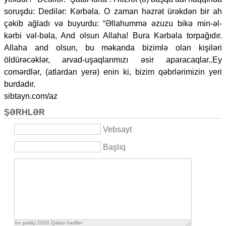
soruşdu: Dedilər: Kərbəla. O zaman həzrət ürəkdən bir ah
çəkib ağladı və buyurdu: “Əllahummə əzuzu bikə min-əl-
kərbi vəl-bəla, And olsun Allaha! Bura Kərbəla torpağıdır.
Allaha and olsun, bu məkanda bizimlə olan kişiləri
öldürəcəklər, arvad-uşaqlarımızı əsir aparacaqlar..Ey
comərdlər, (atlardan yerə) enin ki, bizim qəbrlərimizin yeri
burdadır.
sibtayn.com/az
ŞƏRHLƏR
Vebsayt
Başlıq
ön şəkilçi
2000
Qalan həriflər