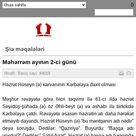
0
Şiə məqalələri
Məhərrəm ayının 2-ci günü
Ətraflı
Baxış sayı:
84018
Həzrət Hüseyn (ə) karvanının Kərbəlaya daxil olması
Məşhur rəvayətə görə hicri təqvimi ilə 61-ci ildə həzrət
Seyidüş-şühəda (ə) öz Əhli-beyt (ə) və əshabı ilə birkikdə
Kərbəlaya çatdı. Rəvayətə əsasən həzrətin atı daha hərəkət
etməyıb dayandı. Həzrət Hüseyn (ə) “bu məntqənin adı nədir”
deyə soruşdu. Dedilər: “Qaziriyə”. Buyurdu: “Başqa adı
yoxdur?” Dedilər:” Şatül-furat”. Həzrət (ə) başqa adı haqqında