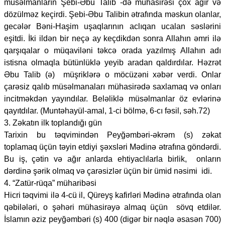
müsəlmanların Şebi-Əbu Talib -də mühasirəsi çox ağır və
dözülməz keçirdi. Şebi-Əbu Talibin ətrafında məskun olanlar,
gecələr Bəni-Haşim uşaqlarının aclıqan ucalan səslərini
eşitdi. İki ildən bir neçə ay keçdikdən sonra Allahın əmri ilə
qarşıqalar o müqaviləni təkcə orada yazılmış Allahın adı
istisna olmaqla bütünlüklə yeyib aradan qaldırdılar. Həzrət
Əbu Talib (ə) müşriklərə o möcüzəni xəbər verdi. Onlar
çarəsiz qalıb müsəlmanaları mühasirədə saxlamaq və onları
incitməkdən yayındılar. Beləliklə müsəlmanlar öz evlərinə
qayıtdılar. (Muntəhayül-amal, 1-ci bölmə, 6-cı fəsil, səh.72)
3. Zəkatın ilk toplandığı gün
Tarixin bu təqvimindən Peyğəmbəri-əkrəm (s) zəkat
toplamaq üçün təyin etdiyi şəxsləri Mədinə ətrafına göndərdi.
Bu iş, çətin və ağır anlarda ehtiyaclılarla birlik, onların
dərdinə şərik olmaq və çarəsizlər üçün bir ümid nəsimi idi.
4. “Zatür-rüqa” müharibəsi
Hicri təqvimi ilə 4-cü il, Qüreyş kafirləri Mədinə ətrafında olan
qəbilələri, o şəhəri mühasirəyə almaq üçün sövq etdilər.
İslamın əziz peyğəmbəri (s) 400 (digər bir nəqlə əsasən 700)