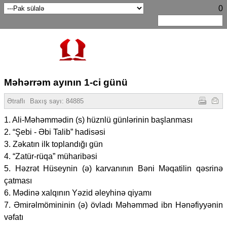
0
Məhərrəm ayının 1-ci günü
Ətraflı
Baxış sayı:
84885
1. Ali-Məhəmmədin (s) hüznlü günlərinin başlanması
2. “Şebi - Əbi Talib” hadisəsi
3. Zəkatın ilk toplandığı gün
4. “Zatür-rüqa” müharibəsi
5. Həzrət Hüseynin (ə) karvanının Bəni Məqatilin qəsrinə
çatması
6. Mədinə xalqının Yəzid əleyhinə qiyamı
7. Əmirəlmömininin (ə) övladı Məhəmməd ibn Hənəfiyyənin
vəfatı