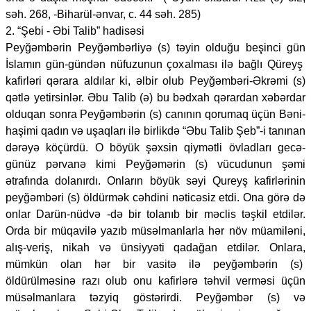
səh. 268, -Biharül-ənvar, c. 44 səh. 285)
2. “Şebi - Əbi Talib” hadisəsi
Peyğəmbərin Peyğəmbərliyə (s) təyin olduğu beşinci gün
İslamın gün-gündən nüfuzunun çoxalması ilə bağlı Qüreyş
kafirləri qərara aldılar ki, əlbir olub Peyğəmbəri-Əkrəmi (s)
qətlə yetirsinlər. Əbu Talib (ə) bu bədxah qərardan xəbərdar
olduqan sonra Peyğəmbərin (s) canının qorumaq üçün Bəni-
haşimi qadın və uşaqları ilə birlikdə “Əbu Talib Şeb”-i tanınan
dərəyə köçürdü. O böyük şəxsin qiymətli övladları gecə-
günüz pərvanə kimi Peyğəmərin (s) vücudunun şəmi
ətrafında dolanırdı. Onların böyük səyi Qureyş kafirlərinin
peyğəmbəri (s) öldürmək cəhdini nəticəsiz etdi. Ona görə də
onlar Darün-nüdvə -də bir tolanıb bir məclis təşkil etdilər.
Orda bir müqavilə yazıb müsəlmanlarla hər növ müamiləni,
alış-veriş, nikah və ünsiyyəti qadağan etdilər. Onlara,
mümkün olan hər bir vasitə ilə peyğəmbərin (s)
öldürülməsinə razı olub onu kafirlərə təhvil verməsi üçün
müsəlmanlara təzyiq göstərirdi. Peyğəmbər (s) və