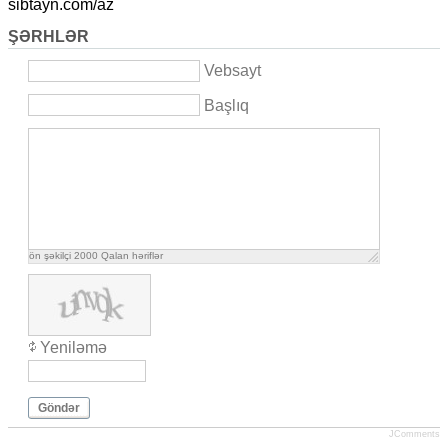
sibtayn.com/az
ŞƏRHLƏR
Vebsayt
Başlıq
ön şəkilçi
2000
Qalan həriflər
Yeniləmə
Göndər
JComments