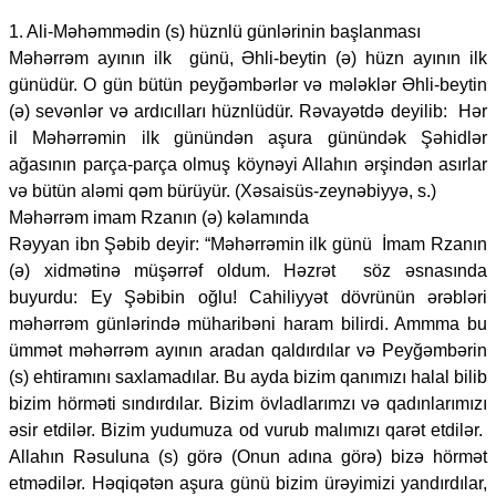
1. Ali-Məhəmmədin (s) hüznlü günlərinin başlanması
Məhərrəm ayının ilk günü, Əhli-beytin (ə) hüzn ayının ilk
günüdür. O gün bütün peyğəmbərlər və mələklər Əhli-beytin
(ə) sevənlər və ardıcılları hüznlüdür. Rəvayətdə deyilib: Hər
il Məhərrəmin ilk günündən aşura günündək Şəhidlər
ağasının parça-parça olmuş köynəyi Allahın ərşindən asırlar
və bütün aləmi qəm bürüyür. (Xəsaisüs-zeynəbiyyə, s.)
Məhərrəm imam Rzanın (ə) kəlamında
Rəyyan ibn Şəbib deyir: “Məhərrəmin ilk günü İmam Rzanın
(ə) xidmətinə müşərrəf oldum. Həzrət söz əsnasında
buyurdu: Ey Şəbibin oğlu! Cahiliyyət dövrünün ərəbləri
məhərrəm günlərində müharibəni haram bilirdi. Ammma bu
ümmət məhərrəm ayının aradan qaldırdılar və Peyğəmbərin
(s) ehtiramını saxlamadılar. Bu ayda bizim qanımızı halal bilib
bizim hörməti sındırdılar. Bizim övladlarımzı və qadınlarımızı
əsir etdilər. Bizim yudumuza od vurub malımızı qarət etdilər.
Allahın Rəsuluna (s) görə (Onun adına görə) bizə hörmət
etmədilər. Həqiqətən aşura günü bizim ürəyimizi yandırdılar,