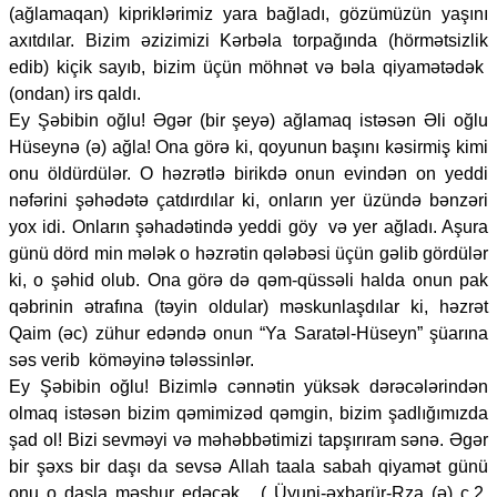
(ağlamaqan) kipriklərimiz yara bağladı, gözümüzün yaşını
axıtdılar. Bizim əzizimizi Kərbəla torpağında (hörmətsizlik
edib) kiçik sayıb, bizim üçün möhnət və bəla qiyamətədək
(ondan) irs qaldı.
Ey Şəbibin oğlu! Əgər (bir şeyə) ağlamaq istəsən Əli oğlu
Hüseynə (ə) ağla! Ona görə ki, qoyunun başını kəsirmiş kimi
onu öldürdülər. O həzrətlə birikdə onun evindən on yeddi
nəfərini şəhədətə çatdırdılar ki, onların yer üzündə bənzəri
yox idi. Onların şəhadətində yeddi göy və yer ağladı. Aşura
günü dörd min mələk o həzrətin qələbəsi üçün gəlib gördülər
ki, o şəhid olub. Ona görə də qəm-qüssəli halda onun pak
qəbrinin ətrafına (təyin oldular) məskunlaşdılar ki, həzrət
Qaim (əc) zühur edəndə onun “Ya Saratəl-Hüseyn” şüarına
səs verib köməyinə tələssinlər.
Ey Şəbibin oğlu! Bizimlə cənnətin yüksək dərəcələrindən
olmaq istəsən bizim qəmimizəd qəmgin, bizim şadlığımızda
şad ol! Bizi sevməyi və məhəbbətimizi tapşırıram sənə. Əgər
bir şəxs bir daşı da sevsə Allah taala sabah qiyamət günü
onu o daşla məşhur edəcək. ( Üyuni-əxbarür-Rza (ə) c.2,