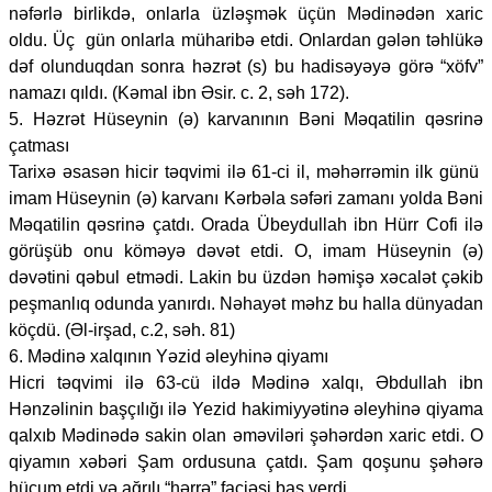
nəfərlə birlikdə, onlarla üzləşmək üçün Mədinədən xaric
oldu. Üç gün onlarla müharibə etdi. Onlardan gələn təhlükə
dəf olunduqdan sonra həzrət (s) bu hadisəyəyə görə “xöfv”
namazı qıldı. (Kəmal ibn Əsir. c. 2, səh 172).
5. Həzrət Hüseynin (ə) karvanının Bəni Məqatilin qəsrinə
çatması
Tarixə əsasən hicir təqvimi ilə 61-ci il, məhərrəmin ilk günü
imam Hüseynin (ə) karvanı Kərbəla səfəri zamanı yolda Bəni
Məqatilin qəsrinə çatdı. Orada Übeydullah ibn Hürr Cofi ilə
görüşüb onu köməyə dəvət etdi. O, imam Hüseynin (ə)
dəvətini qəbul etmədi. Lakin bu üzdən həmişə xəcalət çəkib
peşmanlıq odunda yanırdı. Nəhayət məhz bu halla dünyadan
köçdü. (Əl-irşad, c.2, səh. 81)
6. Mədinə xalqının Yəzid əleyhinə qiyamı
Hicri təqvimi ilə 63-cü ildə Mədinə xalqı, Əbdullah ibn
Hənzəlinin başçılığı ilə Yezid hakimiyyətinə əleyhinə qiyama
qalxıb Mədinədə sakin olan əməviləri şəhərdən xaric etdi. O
qiyamın xəbəri Şam ordusuna çatdı. Şam qoşunu şəhərə
hücum etdi və ağrılı “hərrə” faciəsi baş verdi.