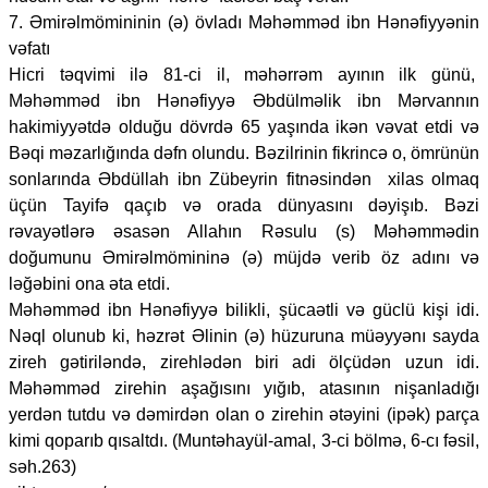
7. Əmirəlmömininin (ə) övladı Məhəmməd ibn Hənəfiyyənin
vəfatı
Hicri təqvimi ilə 81-ci il, məhərrəm ayının ilk günü,
Məhəmməd ibn Hənəfiyyə Əbdülməlik ibn Mərvannın
hakimiyyətdə olduğu dövrdə 65 yaşında ikən vəvat etdi və
Bəqi məzarlığında dəfn olundu. Bəzilrinin fikrincə o, ömrünün
sonlarında Əbdüllah ibn Zübeyrin fitnəsindən xilas olmaq
üçün Tayifə qaçıb və orada dünyasını dəyişıb. Bəzi
rəvayətlərə əsasən Allahın Rəsulu (s) Məhəmmədin
doğumunu Əmirəlmömininə (ə) müjdə verib öz adını və
ləğəbini ona əta etdi.
Məhəmməd ibn Hənəfiyyə bilikli, şücaətli və güclü kişi idi.
Nəql olunub ki, həzrət Əlinin (ə) hüzuruna müəyyənı sayda
zireh gətiriləndə, zirehlədən biri adi ölçüdən uzun idi.
Məhəmməd zirehin aşağısını yığıb, atasının nişanladığı
yerdən tutdu və dəmirdən olan o zirehin ətəyini (ipək) parça
kimi qoparıb qısaltdı. (Muntəhayül-amal, 3-ci bölmə, 6-cı fəsil,
səh.263)