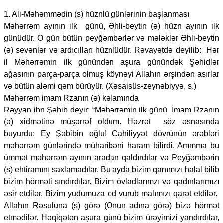
1. Ali-Məhəmmədin (s) hüznlü günlərinin başlanması
Məhərrəm ayının ilk günü, Əhli-beytin (ə) hüzn ayının ilk
günüdür. O gün bütün peyğəmbərlər və mələklər Əhli-beytin
(ə) sevənlər və ardıcılları hüznlüdür. Rəvayətdə deyilib: Hər
il Məhərrəmin ilk günündən aşura günündək Şəhidlər
ağasının parça-parça olmuş köynəyi Allahın ərşindən asırlar
və bütün aləmi qəm bürüyür. (Xəsaisüs-zeynəbiyyə, s.)
Məhərrəm imam Rzanın (ə) kəlamında
Rəyyan ibn Şəbib deyir: “Məhərrəmin ilk günü İmam Rzanın
(ə) xidmətinə müşərrəf oldum. Həzrət söz əsnasında
buyurdu: Ey Şəbibin oğlu! Cahiliyyət dövrünün ərəbləri
məhərrəm günlərində müharibəni haram bilirdi. Ammma bu
ümmət məhərrəm ayının aradan qaldırdılar və Peyğəmbərin
(s) ehtiramını saxlamadılar. Bu ayda bizim qanımızı halal bilib
bizim hörməti sındırdılar. Bizim övladlarımzı və qadınlarımızı
əsir etdilər. Bizim yudumuza od vurub malımızı qarət etdilər.
Allahın Rəsuluna (s) görə (Onun adına görə) bizə hörmət
etmədilər. Həqiqətən aşura günü bizim ürəyimizi yandırdılar,