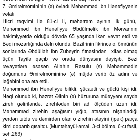
7. Əmirəlmömininin (ə) övladı Məhəmməd ibn Hənəfiyyənin
vəfatı
Hicri təqvimi ilə 81-ci il, məhərrəm ayının ilk günü,
Məhəmməd ibn Hənəfiyyə Əbdülməlik ibn Mərvannın
hakimiyyətdə olduğu dövrdə 65 yaşında ikən vəvat etdi və
Bəqi məzarlığında dəfn olundu. Bəzilrinin fikrincə o, ömrünün
sonlarında Əbdüllah ibn Zübeyrin fitnəsindən xilas olmaq
üçün Tayifə qaçıb və orada dünyasını dəyişıb. Bəzi
rəvayətlərə əsasən Allahın Rəsulu (s) Məhəmmədin
doğumunu Əmirəlmömininə (ə) müjdə verib öz adını və
ləğəbini ona əta etdi.
Məhəmməd ibn Hənəfiyyə bilikli, şücaətli və güclü kişi idi.
Nəql olunub ki, həzrət Əlinin (ə) hüzuruna müəyyənı sayda
zireh gətiriləndə, zirehlədən biri adi ölçüdən uzun idi.
Məhəmməd zirehin aşağısını yığıb, atasının nişanladığı
yerdən tutdu və dəmirdən olan o zirehin ətəyini (ipək) parça
kimi qoparıb qısaltdı. (Muntəhayül-amal, 3-ci bölmə, 6-cı fəsil,
səh.263)