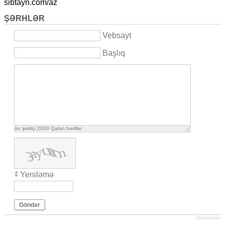
sibtayn.com/az
ŞƏRHLƏR
Vebsayt
Başlıq
ön şəkilçi
2000
Qalan həriflər
Yeniləmə
Göndər
JComments