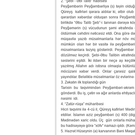
2. “Şebi - Əbi Talib” hadisəsi
Peyğəmbərin Peyğəmbərliyə (s) təyin olduğ
Qüreyş kafirləri qərara aldılar ki, əlbir ol
qərardan xəbərdar olduqan sonra Peyğəmbər
birlikdə “Əbu Talib Şeb”-i tanınan dərəyə k
Peyğəmərin (s) vücudunun şəmi ətrafında do
öldürmək cəhdini nəticəsiz etdi. Ona görə də o
müqavilə yazıb müsəlmanlarla hər növ müam
mümkün olan hər bir vasitə ilə peyğəmbərin
müsəlmanlara təzyiq göstərirdi. Peyğəmbər 
dözülməz keçirdi. Şebi-Əbu Talibin ətrafın
səslərini eşitdi. İki ildən bir neçə ay keç
yazılmış Allahın adı istisna olmaqla bütünl
möcüzəni xəbər verdi. Onlar çarəsiz qal
yayındılar. Beləliklə müsəlmanlar öz evlərinə 
3. Zəkatın ilk toplandığı gün
Tarixin bu təqvimindən Peyğəmbəri-əkrəm 
göndərdi. Bu iş, çətin və ağır anlarda ehtiyacl
nəsimi idi.
4. “Zatür-rüqa” müharibəsi
Hicri təqvimi ilə 4-cü il, Qüreyş kafirləri M
etdilər. İslamın əziz peyğəmbəri (s) 400 (di
Mədinədən xaric oldu. Üç gün onlarla mühar
bu hadisəyəyə görə “xöfv” namazı qıldı. (Kəmal
5. Həzrət Hüseynin (ə) karvanının Bəni Məqat