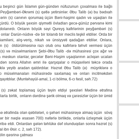
u beşinci gün İslamın gün-gündən nüfuzunun çoxalması ilə bağlı
ub Peyğəmbəri-Əkrəmi (s) qətlə yetirsinlər. Əbu Talib (ə) bu bədxah
in (s) canının qorumaq üçün Bəni-haşimi qadın və uşaqları ilə
öçürdü. O böyük şəxsin qiymətli övladları gecə-günüz pərvanə kimi
lanırdı. Onların böyük səyi Qureyş kafirlərinin peyğəmbəri (s)
nlar Darün-nüdvə -də bir tolanıb bir məclis təşkil etdilər. Orda bir
iləni, alış-veriş, nikah və ünsiyyəti qadağan etdilər. Onlara,
 (s) öldürülməsinə razı olub onu kafirlərə təhvil verməsi üçün
(s) və müsəlmanların Şebi-Əbu Talib -də mühasirəsi çox ağır və
da məskun olanlar, gecələr Bəni-Haşim uşaqlarının aclıqan ucalan
dikdən sonra Allahın əmri ilə qarşıqalar o müqaviləni təkcə orada
üklə yeyib aradan qaldırdılar. Həzrət Əbu Talib (ə) müşriklərə o
ıb müsəlmanaları mühasirədə saxlamaq və onları incitməkdən
qayıtdılar. (Muntəhayül-amal, 1-ci bölmə, 6-cı fəsil, səh.72)
(s) zəkat toplamaq üçün təyin etdiyi şəxsləri Mədinə ətrafına
ılarla birlik, onların dərdinə şərik olmaq və çarəsizlər üçün bir ümid
ədinə ətrafında olan qəbilələri, o şəhəri mühasirəyə almaq üçün sövq
gər bir nəqlə əsasən 700) nəfərlə birlikdə, onlarla üzləşmək üçün
ibə etdi. Onlardan gələn təhlükə dəf olunduqdan sonra həzrət (s)
 ibn Əsir. c. 2, səh 172).
ilin qəsrinə çatması