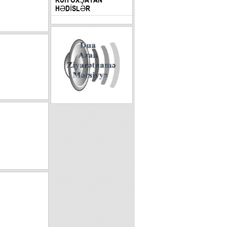
HƏDİSLƏR