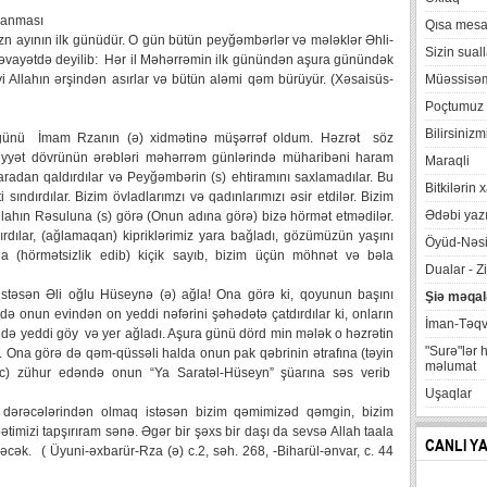
lanması
Qısa mesa
zn ayının ilk günüdür. O gün bütün peyğəmbərlər və mələklər Əhli-
Sizin suall
. Rəvayətdə deyilib: Hər il Məhərrəmin ilk günündən aşura günündək
 Allahın ərşindən asırlar və bütün aləmi qəm bürüyür. (Xəsaisüs-
Müəssisə
Poçtumuz
Bilirsinizm
 günü İmam Rzanın (ə) xidmətinə müşərrəf oldum. Həzrət söz
liyyət dövrünün ərəbləri məhərrəm günlərində müharibəni haram
Maraqli
adan qaldırdılar və Peyğəmbərin (s) ehtiramını saxlamadılar. Bu
Bitkilərin 
sındırdılar. Bizim övladlarımzı və qadınlarımızı əsir etdilər. Bizim
Ədəbi yazı
llahın Rəsuluna (s) görə (Onun adına görə) bizə hörmət etmədilər.
rdılar, (ağlamaqan) kipriklərimiz yara bağladı, gözümüzün yaşını
Öyüd-Nəsi
nda (hörmətsizlik edib) kiçik sayıb, bizim üçün möhnət və bəla
Dualar - Zi
istəsən Əli oğlu Hüseynə (ə) ağla! Ona görə ki, qoyunun başını
Şiə məqal
kdə onun evindən on yeddi nəfərini şəhədətə çatdırdılar ki, onların
İman-Təq
ndə yeddi göy və yer ağladı. Aşura günü dörd min mələk o həzrətin
"Surə"lər 
b. Ona görə də qəm-qüssəli halda onun pak qəbrinin ətrafına (təyin
məlumat
(əc) zühur edəndə onun “Ya Saratəl-Hüseyn” şüarına səs verib
Uşaqlar
 dərəcələrindən olmaq istəsən bizim qəmimizəd qəmgin, bizim
timizi tapşırıram sənə. Əgər bir şəxs bir daşı da sevsə Allah taala
CANLI Y
ək. ( Üyuni-əxbarür-Rza (ə) c.2, səh. 268, -Biharül-ənvar, c. 44