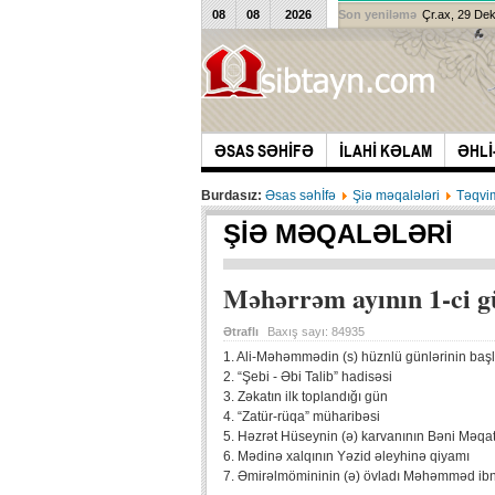
08
08
2026
Son yeniləmə
Çr.ax, 29 De
ƏSAS SƏHİFƏ
İLAHİ KƏLAM
ƏHLİ
Burdasız:
Əsas səhİfə
Şiə məqalələri
Təqvi
ŞIƏ MƏQALƏLƏRI
Məhərrəm ayının 1-ci 
Ətraflı
Baxış sayı:
84935
1. Ali-Məhəmmədin (s) hüznlü günlərinin baş
2. “Şebi - Əbi Talib” hadisəsi
3. Zəkatın ilk toplandığı gün
4. “Zatür-rüqa” müharibəsi
5. Həzrət Hüseynin (ə) karvanının Bəni Məqat
6. Mədinə xalqının Yəzid əleyhinə qiyamı
7. Əmirəlmömininin (ə) övladı Məhəmməd ibn