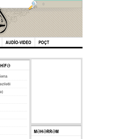
0
AUDİO-VIDEO
POÇT
ƏHİFƏ
Səna
əzilətii
ə)
MƏHƏRRƏM