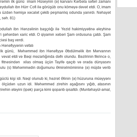
hərrəmin ilk günü imam Hüseynin (ə) karvanı Kərbəla səfəri zamanı
eydullah ibn Hürr Cofi ilə görüşüb onu köməyə dəvət etdi. O, imam
bu üzdən həmişə xəcalət çəkib peşmanlıq odunda yanırdı. Nəhayət
, səh. 81)
bdullah ibn Hənzəlinin başçılığı ilə Yezid hakimiyyətinə əleyhinə
i şəhərdən xaric etdi. O qiyamın xəbəri Şam ordusuna çatdı. Şam
iəsi baş verdi.
 Hənəfiyyənin vəfatı
nın ilk günü, Məhəmməd ibn Hənəfiyyə Əbdülməlik ibn Mərvannın
əvat etdi və Bəqi məzarlığında dəfn olundu. Bəzilrinin fikrincə o,
 fitnəsindən xilas olmaq üçün Tayifə qaçıb və orada dünyasını
Rəsulu (s) Məhəmmədin doğumunu Əmirəlmömininə (ə) müjdə verib
güclü kişi idi. Nəql olunub ki, həzrət Əlinin (ə) hüzuruna müəyyənı
di ölçüdən uzun idi. Məhəmməd zirehin aşağısını yığıb, atasının
irehin ətəyini (ipək) parça kimi qoparıb qısaltdı. (Muntəhayül-amal,