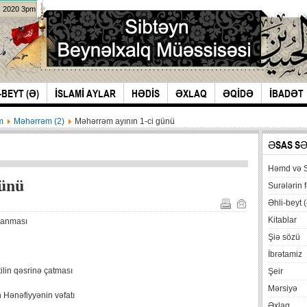
k 2020 3pm
-BEYT (Ə)
İSLAMİ AYLAR
HƏDİS
ƏXLAQ
ƏQİDƏ
İBADƏT
m
Məhərrəm (2)
Məhərrəm ayının 1-ci günü
ƏSAS S
Həmd və 
günü
Surələrin f
Əhli-beyt (
Kitablar
lanması
Şiə sözü
İbrətamiz
ilin qəsrinə çatması
Şeir
Mərsiyə
 Hənəfiyyənin vəfatı
Əxlaq