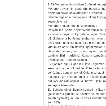
1. Ali-Məhəmmədin (s) hüznlü günlərinin baş
Məhərrəm ayının ilk günü, Əhli-beytin (ə) hü
beytin (ə) sevənlər və ardıcılları hüznlüdür
Şəhidlər ağasının parça-parça olmuş köynəyi
zeynəbiyyə, s.)
Məhərrəm imam Rzanın (ə) kəlamında
Rəyyan ibn Şəbib deyir: “Məhərrəmin ilk
əsnasında buyurdu: Ey Şəbibin oğlu! Cahi
bilirdi. Ammma bu ümmət məhərrəm ayının ar
ayda bizim qanımızı halal bilib bizim hörməti 
yudumuza od vurub malımızı qarət etdilər. A
Həqiqətən aşura günü bizim ürəyimizi yandı
axıtdılar. Bizim əzizimizi Kərbəla torpağı
qiyamətədək (ondan) irs qaldı.
Ey Şəbibin oğlu! Əgər (bir şeyə) ağlamaq 
kəsirmiş kimi onu öldürdülər. O həzrətlə biri
yer üzündə bənzəri yox idi. Onların şəhadəti
qələbəsi üçün gəlib gördülər ki, o şəhid olu
oldular) məskunlaşdılar ki, həzrət Qaim 
köməyinə tələssinlər.
Ey Şəbibin oğlu! Bizimlə cənnətin yüksək
şadlığımızda şad ol! Bizi sevməyi və məhəbbə
sabah qiyamət günü onu o daşla məşhur edəc
səh. 285)