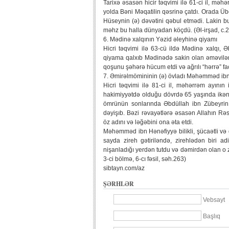
Tarixə əsasən hicir təqvimi ilə 61-ci il, mə
yolda Bəni Məqatilin qəsrinə çatdı. Orada Üb
Hüseynin (ə) dəvətini qəbul etmədi. Lakin 
məhz bu halla dünyadan köçdü. (Əl-irşad, c.2
6. Mədinə xalqının Yəzid əleyhinə qiyamı
Hicri təqvimi ilə 63-cü ildə Mədinə xalqı, Ə
qiyama qalxıb Mədinədə sakin olan əməvilər
qoşunu şəhərə hücum etdi və ağrılı “hərrə” fac
7. Əmirəlmömininin (ə) övladı Məhəmməd ibn
Hicri təqvimi ilə 81-ci il, məhərrəm ayı
hakimiyyətdə olduğu dövrdə 65 yaşında ikən v
ömrünün sonlarında Əbdüllah ibn Zübeyrin
dəyişıb. Bəzi rəvayətlərə əsasən Allahın 
öz adını və ləğəbini ona əta etdi.
Məhəmməd ibn Hənəfiyyə bilikli, şücaətli və 
sayda zireh gətiriləndə, zirehlədən biri a
nişanladığı yerdən tutdu və dəmirdən olan o z
3-ci bölmə, 6-cı fəsil, səh.263)
sibtayn.com/az
ŞƏRHLƏR
Vebsayt
Başlıq