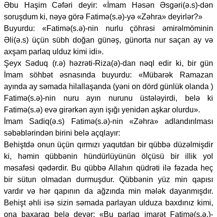
Əbu Haşim Cəfəri deyir: «İmam Həsən Əsgəri(ə.s)-dən
soruşdum ki, nəyə görə Fatimə(s.ə)-yə «Zəhra» deyirlər?»
Buyurdu: «Fatimə(s.ə)-nin nurlu çöhrəsi əmirəlmöminin
Əli(ə.s) üçün sübh doğan günəş, günorta nur saçan ay və
axşam parlaq ulduz kimi idi».
Şeyx Səduq (r.ə) həzrəti-Riza(ə)-dan nəql edir ki, bir gün
İmam söhbət əsnasında buyurdu: «Mübarək Ramazan
ayında ay səmada hilallaşanda (yəni on dörd günlük olanda )
Fatimə(s.ə)-nin nuru ayın nurunu üstələyirdi, belə ki
Fatimə(s.ə) evə girərkən ayın işığı yenidən aşkar olurdu».
İmam Sadiq(ə.s) Fatimə(s.ə)-nin «Zəhra» adlandırılması
səbəblərindən birini belə açqlayır:
Behiştdə onun üçün qırmızı yaqutdan bir qübbə düzəlmişdir
ki, həmin qübbənin hündürlüyünün ölçüsü bir illik yol
məsafəsi qədərdir. Bu qübbə Allahın qüdrəti ilə fəzada heç
bir sütun olmadan durmuşdur. Qübbənin yüz min qapısı
vardır və hər qapının da ağzında min mələk dayanmışdır.
Behişt əhli isə sizin səmada parlayan ulduza baxdınız kimi,
ona baxaraq belə deyər: «Bu parlaq imarət Fatimə(s.ə.)-