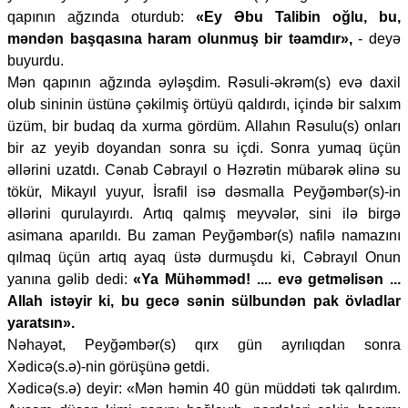
qapının ağzında oturdub:
«Ey Əbu Talibin oğlu, bu,
məndən başqasına haram olunmuş bir təamdır»,
- deyə
buyurdu.
Mən qapının ağzında əyləşdim. Rəsuli-əkrəm(s) evə daxil
olub sininin üstünə çəkilmiş örtüyü qaldırdı, içində bir salxım
üzüm, bir budaq da xurma gördüm. Allahın Rəsulu(s) onları
bir az yeyib doyandan sonra su içdi. Sonra yumaq üçün
əllərini uzatdı. Cənab Cəbrayıl o Həzrətin mübarək əlinə su
tökür, Mikayıl yuyur, İsrafil isə dəsmalla Peyğəmbər(s)-in
əllərini qurulayırdı. Artıq qalmış meyvələr, sini ilə birgə
asimana aparıldı. Bu zaman Peyğəmbər(s) nafilə namazını
qılmaq üçün artıq ayaq üstə durmuşdu ki, Cəbrayıl Onun
yanına gəlib dedi:
«Ya Mühəmməd! .... evə getməlisən ...
Allah istəyir ki, bu gecə sənin sülbundən pak övladlar
yaratsın».
Nəhayət, Peyğəmbər(s) qırx gün ayrılıqdan sonra
Xədicə(s.ə)-nin görüşünə getdi.
Xədicə(s.ə) deyir: «Mən həmin 40 gün müddəti tək qalırdım.