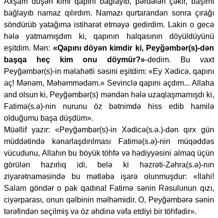
Axşam düşən kimi qapını bağlayıb, pərdələri çəkir, başımı
bağlayıb namaz qılırdım. Namazı qurtarandan sonra çırağı
söndürüb yatağıma istiharət etməyə gedirdim. Lakin o gecə
hələ yatmamışdım ki, qapının halqasının döyüldüyünü
eşitdim. Mən:
«Qapını döyən kimdir ki, Peyğəmbər(s)-dən
başqa heç kim onu döymür?»
-dedim. Bu vaxt
Peyğəmbər(s)-in məlahətli səsini eşitdim: «Ey Xədicə, qapını
aç! Mənəm, Məhəmmədəm.» Sevinclə qapını açdım... Allaha
and olsun ki, Peyğəmbər(s) məndən hələ uzaqlaşmamışdı ki,
Fatimə(s.ə)-nin nurunu öz bətnimdə hiss edib hamilə
olduğumu başa düşdüm».
Müəllif yazır: «Peyğəmbər(s)-in Xədicə(s.ə.)-dən qırx gün
müddətində kənarlaşdırılması Fatimə(s.ə)-nin müqəddəs
vücudunu, Allahın bu böyük töhfə və hədiyyəsini almaq üçün
görülən hazırlıq idi, belə ki həzrəti-Zəhra(s.ə)-nın
ziyarətnaməsində bu mətləbə işarə olunmuşdur: «İlahi!
Salam göndər o pak qadına! Fatimə sənin Rəsulunun qızı,
ciyərparası, onun qəlbinin məlhəmidir. O, Peyğəmbərə sənin
tərəfindən seçilmiş və öz əhdinə vəfa etdiyi bir töhfədir».