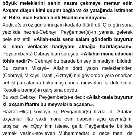
böyük mələklərini sənin nazını çəkməyə məmur edir.
Axşam düşən kimi qapını bağla və öz yatağında istirahət
et. Bil ki, mən Fatimə binti Əsədin evindəyəm».
Xədicə(s.ə) öz günlərini qəm-kədərlə ötürürdü. Qırx gün sona
yetdikdə həzrəti-Cəbrayıl Peyğəmbər(s)-in yanına gələrək
belə ərz etdi:
«Allah-təala sənə salam göndərib buyurur
ki, sənə veriləcək hədiyyəni almağa hazırlaşasan».
Peygəmbər(s) Cəbrayıldan soruşdu:
«Allahın mənə edəcəyi
töhfə nədir?»
Cəbrayıl bu barədə bir şey bilmədiyini bildirdi.
Bu zaman Mikayıl– Allahın dörd yaxın mələklərindən
(Cəbrayıl, Mikayıl, İsrafil, Əzrayıl) biri göylərdən yerə enərkən
behişt parçalarına bükülmüş cənnət meyvələri ilə dolu sinini
Rəsuli-əkrəm(s)-in qarşısına qoydu.
Bu vaxt Cəbrayıl Peyğəmbər(s)-ə dedi:
«Allah-təala buyurur
ki, axşam iftarını bu meyvələrlə açasan».
Həzrəti-Əli(ə) söyləyir ki, Peyğəmbər(s) bizdə idi. Adətən
axşamlar iftar vaxtı mənə evin qapısını açıq qoymağımı
tapşıran və «Qoy kim istəsə, gəlib Peyğəmbərlə birlikdə
yemək yesin»-söyləyən Mühəmməd(s) o gecə məni də