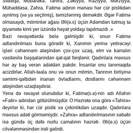
Siddiqə, Mubarəkə, Tahirə, Zəkiyyə, Raziyyə, Mərziyyə,
Mühəddəsə, Zəhra. Fatimə adının mənası hər cür pislikdən
ayrılmış (və ya seçilmiş), təmizlənmiş deməkdir. Əgər Fatimə
olmasaydı, möminlər ağası Əli(ə.s) üçün Adəmdən tutmuş ta
qiyamətə kimi yer üzündə həyat yoldaşı tapılmazdı .»
Bəzi rəvayətlərdə belə gəlmişdir ki, onun Fatimə
adlandırılması buna görədir ki, Xanımın yerinə yetirəcəyi
işləri cəhənnəm atəşindən çox-çox uzaq, elm və kamalın
vasitəsilə başqalarından qat-qat fərqlənir. Qadınlara məxsus
hər ay baş verən adətdən pakdır. İnsanlar onu tanımaqda
acizdirlər. Allah-təala onu və onun mömin, Tanrının birliyinə
səmimi-qəlbdən inanan övladlarını, dostlarını cəhənnəm
atəşindən uzaqlaşdırar.
Yenə də rəvayət olunubdur ki, Fatimə(s.ə)-nin adı Allahın
«Fatir» adından götürülmüşdür. O Həzrətə ona görə «Tahirə»
deyirlər ki, hər cür pislik və çirkinlikdən uzaqdır. Qadınlara
məxsus adəti görməmişdir. «Zəhra» adlandırılmasının səbəbi
isə gündə üç dəfə nurlu camalının həzrəti- Əli(ə.s) üçün
cilvələnməsindən irəli gəlirdi.