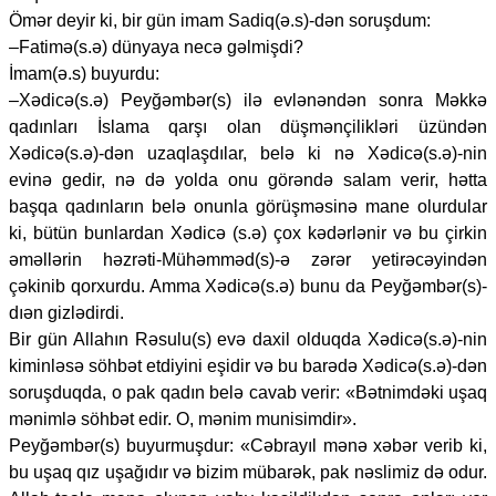
Ömər deyir ki, bir gün imam Sadiq(ə.s)-dən soruşdum:
–Fatimə(s.ə) dünyaya necə gəlmişdi?
İmam(ə.s) buyurdu:
–Xədicə(s.ə) Peyğəmbər(s) ilə evlənəndən sonra Məkkə
qadınları İslama qarşı olan düşmənçilikləri üzündən
Xədicə(s.ə)-dən uzaqlaşdılar, belə ki nə Xədicə(s.ə)-nin
evinə gedir, nə də yolda onu görəndə salam verir, hətta
başqa qadınların belə onunla görüşməsinə mane olurdular
ki, bütün bunlardan Xədicə (s.ə) çox kədərlənir və bu çirkin
əməllərin həzrəti-Mühəmməd(s)-ə zərər yetirəcəyindən
çəkinib qorxurdu. Amma Xədicə(s.ə) bunu da Peyğəmbər(s)-
dıən gizlədirdi.
Bir gün Allahın Rəsulu(s) evə daxil olduqda Xədicə(s.ə)-nin
kiminləsə söhbət etdiyini eşidir və bu barədə Xədicə(s.ə)-dən
soruşduqda, o pak qadın belə cavab verir: «Bətnimdəki uşaq
mənimlə söhbət edir. O, mənim munisimdir».
Peyğəmbər(s) buyurmuşdur: «Cəbrayıl mənə xəbər verib ki,
bu uşaq qız uşağıdır və bizim mübarək, pak nəslimiz də odur.