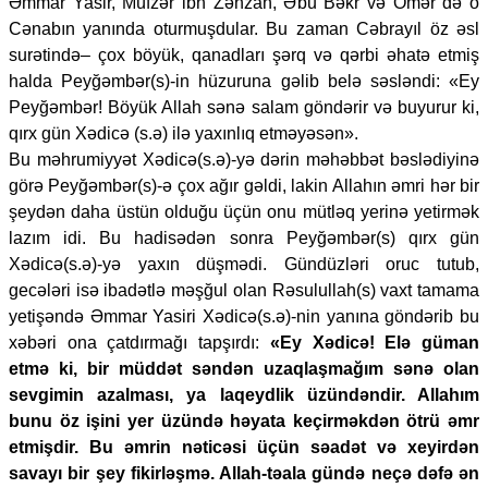
Əmmar Yasir, Müfzər ibn Zəhzah, Əbu Bəkr və Ömər də o
Cənabın yanında oturmuşdular. Bu zaman Cəbrayıl öz əsl
surətində– çox böyük, qanadları şərq və qərbi əhatə etmiş
halda Peyğəmbər(s)-in hüzuruna gəlib belə səsləndi: «Ey
Peyğəmbər! Böyük Allah sənə salam göndərir və buyurur ki,
qırx gün Xədicə (s.ə) ilə yaxınlıq etməyəsən».
Bu məhrumiyyət Xədicə(s.ə)-yə dərin məhəbbət bəslədiyinə
görə Peyğəmbər(s)-ə çox ağır gəldi, lakin Allahın əmri hər bir
şeydən daha üstün olduğu üçün onu mütləq yerinə yetirmək
lazım idi. Bu hadisədən sonra Peyğəmbər(s) qırx gün
Xədicə(s.ə)-yə yaxın düşmədi. Gündüzləri oruc tutub,
gecələri isə ibadətlə məşğul olan Rəsulullah(s) vaxt tamama
yetişəndə Əmmar Yasiri Xədicə(s.ə)-nin yanına göndərib bu
xəbəri ona çatdırmağı tapşırdı:
«Ey Xədicə! Elə güman
etmə ki, bir müddət səndən uzaqlaşmağım sənə olan
sevgimin azalması, ya laqeydlik üzündəndir. Allahım
bunu öz işini yer üzündə həyata keçirməkdən ötrü əmr
etmişdir. Bu əmrin nəticəsi üçün səadət və xeyirdən
savayı bir şey fikirləşmə. Allah-təala gündə neçə dəfə ən