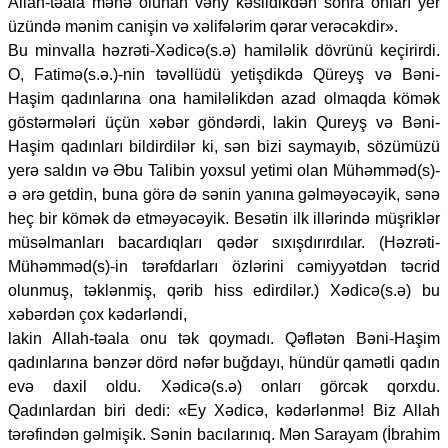
Allah-təala mənə olunan vəhy kəsildikdən sonra onları yer
üzündə mənim canişin və xəlifələrim qərar verəcəkdir».
Bu minvalla həzrəti-Xədicə(s.ə) hamiləlik dövrünü keçirirdi.
O, Fatimə(s.ə.)-nin təvəllüdü yetişdikdə Qüreyş və Bəni-
Haşim qadınlarına ona hamiləlikdən azad olmaqda kömək
göstərmələri üçün xəbər göndərdi, lakin Qureyş və Bəni-
Haşim qadınları bildirdilər ki, sən bizi saymayıb, sözümüzü
yerə saldın və Əbu Talibin yoxsul yetimi olan Mühəmməd(s)-
ə ərə getdin, buna görə də sənin yanına gəlməyəcəyik, sənə
heç bir kömək də etməyəcəyik. Besətin ilk illərində müşriklər
müsəlmanları bacardıqları qədər sıxışdırırdılar. (Həzrəti-
Mühəmməd(s)-in tərəfdarları özlərini cəmiyyətdən təcrid
olunmuş, təklənmiş, qərib hiss edirdilər.) Xədicə(s.ə) bu
xəbərdən çox kədərləndi,
lakin Allah-təala onu tək qoymadı. Qəflətən Bəni-Haşim
qadınlarına bənzər dörd nəfər buğdayı, hündür qamətli qadın
evə daxil oldu. Xədicə(s.ə) onları görcək qorxdu.
Qadınlardan biri dedi: «Ey Xədicə, kədərlənmə! Biz Allah
tərəfindən gəlmişik. Sənin bacılarınıq. Mən Sarayam (İbrahim