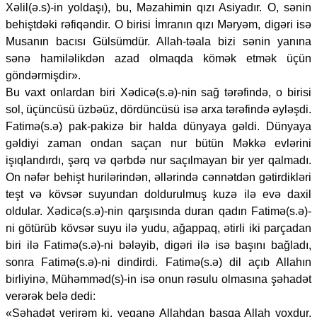
Xəlil(ə.s)-in yoldaşı), bu, Məzahimin qızı Asiyadır. O, sənin
behiştdəki rəfiqəndir. O birisi İmranın qızı Məryəm, digəri isə
Musanın bacısı Gülsümdür. Allah-təala bizi sənin yanına
sənə hamiləlikdən azad olmaqda kömək etmək üçün
göndərmişdir».
Bu vaxt onlardan biri Xədicə(s.ə)-nin sağ tərəfində, o birisi
sol, üçüncüsü üzbəüz, dördüncüsü isə arxa tərəfində əyləşdi.
Fatimə(s.ə) pak-pakizə bir halda dünyaya gəldi. Dünyaya
gəldiyi zaman ondan saçan nur bütün Məkkə evlərini
işıqlandırdı, şərq və qərbdə nur saçılmayan bir yer qalmadı.
On nəfər behişt hurilərindən, əllərində cənnətdən gətirdikləri
teşt və kövsər suyundan doldurulmuş kuzə ilə evə daxil
oldular. Xədicə(s.ə)-nin qarşısında duran qadın Fatimə(s.ə)-
ni götürüb kövsər suyu ilə yudu, ağappaq, ətirli iki parçadan
biri ilə Fatimə(s.ə)-ni bələyib, digəri ilə isə başını bağladı,
sonra Fatimə(s.ə)-ni dindirdi. Fatimə(s.ə) dil açıb Allahın
birliyinə, Mühəmməd(s)-in isə onun rəsulu olmasına şəhadət
verərək belə dedi:
«Şəhadət verirəm ki, yeganə Allahdan başqa Allah yoxdur.