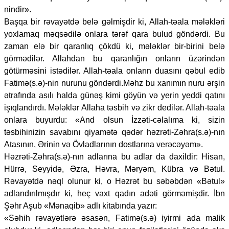
nindir».
Başqa bir rəvayətdə belə gəlmişdir ki, Allah-təala mələkləri
yoxlamaq məqsədilə onlara tərəf qara bulud göndərdi. Bu
zaman elə bir qaranlıq çökdü ki, mələklər bir-birini belə
görmədilər. Allahdan bu qaranlığın onların üzərindən
götürməsini istədilər. Allah-təala onların duasını qəbul edib
Fatimə(s.ə)-nin nurunu göndərdi.Məhz bu xanımın nuru ərşin
ətrafında asılı halda günəş kimi göyün və yerin yeddi qatını
işıqlandırdı. Mələklər Allaha təsbih və zikr dedilər. Allah-təala
onlara buyurdu: «And olsun İzzəti-cəlalıma ki, sizin
təsbihinizin savabını qiyamətə qədər həzrəti-Zəhra(s.ə)-nın
Atasının, Ərinin və Övladlarının dostlarına verəcəyəm».
Həzrəti-Zəhra(s.ə)-nın adlarına bu adlar da daxildir: Hisan,
Hürrə, Seyyidə, Əzra, Həvra, Məryəm, Kübra və Bətul.
Rəvayətdə nəql olunur ki, o Həzrət bu səbəbdən «Bətul»
adlandırılmışdır ki, heç vaxt qadın adəti görməmişdir. İbn
Şəhr Aşub «Mənaqib» adlı kitabında yazır:
«Səhih rəvayətlərə əsasən, Fatimə(s.ə) iyirmi ada malik