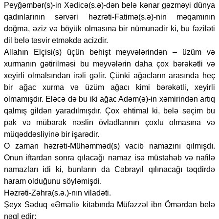
Peyğəmbər(s)-in Xədicə(s.ə)-dən belə kənar gəzməyi dünya
qadınlarının sərvəri həzrəti-Fatimə(s.ə)-nin məqamının
doğma, əziz və böyük olmasına bir nümunədir ki, bu fəziləti
dil belə təsvir etməkdə acizdir.
Allahın Elçisi(s) üçün behişt meyvələrindən – üzüm və
xurmanın gətirilməsi bu meyvələrin daha çox bərəkətli və
xeyirli olmalsından irəli gəlir. Çünki ağacların arasında heç
bir ağac xurma və üzüm ağacı kimi bərəkətli, xeyirli
olmamışdır. Eləcə də bu iki ağac Adəm(ə)-in xəmirindən artıq
qalmış gildən yaradılmışdır. Çox ehtimal ki, belə seçim bu
pak və mübarək nəslin övladlarının çoxlu olmasına və
müqəddəsliyinə bir işarədir.
O zaman həzrəti-Mühəmməd(s) vacib namazını qılmışdı.
Onun iftardan sonra qılacağı namaz isə müstəhəb və nafilə
namazları idi ki, bunların da Cəbrayıl qılınacağı təqdirdə
haram olduğunu söyləmişdi.
Həzrəti-Zəhra(s.ə.)-nın viladəti.
Şeyx Səduq «Əmali» kitabında Müfəzzəl ibn Ömərdən belə
nəql edir: