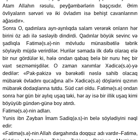
Atam Allahın rəsulu, peyğəmbərlərin başçısıdır. Ərim
övliyaların sərvəri və iki övladım isə behişt cavanlarının
ağasıdır».
Sonra O, qadınlara ayrı-ayrılıqda salam verərək onların hər
birini öz adı ilə səsləyib dindirdi. Qadınlar böyük sevinc və
şadlıqla Fatimə(s.ə)-nin mövludu münasibətilə təbrik
söyləyib müjdə verirdilər. Hurilər səmada ilk dəfə olaraq elə
bir nur gördülər ki, hələ ondan qabaq belə bir nuru heç bir
vaxt sezməmişdilər. O zaman xanımlar Xədicə(s.ə)-yə
dedilər: «Pak-pakizə və bərəkətli nəslə sahib olacaq
mübarək övladını qucağına al!» Xədicə(s.ə) döşlərini qızının
mübarək dodaqlarına tutdu. Süd cari oldu. Fatimə(s.ə) ondan
sonra hər gün bir aylıq uşaq təki, hər ay isə bir illik uşaq kimi
böyüyüb gündən-günə boy atırdı.
Fatimə(s.ə)-nin adları.
Yunis ibn Zəyban İmam Sadiq(ə.s)-in belə söylədiyini nəql
edir:
«Fatimə(s.ə)-nin Allah dərgahında doqquz adı vardır–Fatimə,