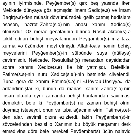
ayının iyirmisində, Peyğəmbər(s) qırx beş yaşında ikən
Məkkədə dünyaya göz açmışdır. İmam Sadiq(ə.s) və İmam
Baqir(ə.s)-dən müasir dövrümüzədək gəlib çatmış hədislərə
əsasən, həzrəti-Zəhra(s.ə)-nın anası xanım Xədicə(s)
olmuşdur. Öz merac gecələrinin birində Rəsuli-əkrəm(s)-ə
təklif edilən behişt meyvələrindən Peyğəmbər(s)-imiz təzə
xurma və üzümdən meyl etmişdi. Allah-təala həmin behişt
meyvələrini Peyğəmbər(s)-in sülbündə suya (nütfəyə)
çevirmişdir. Nəticədə, Rəsulullah(s) meracdan qayıtdıqdan
sonra xanımı Xədicə(s.ə) ilə bir yatmışdı. Beləliklə,
Fatimə(s.ə)-nin nuru Xədicə(s.ə.)-nin bətnində cilvələndi.
Buna görə də xanım Fatimə(s.ə)-ni «Hövrau-Unsiyyə» də
adlandırmışlar ki, bunun da mənası xanım Zəhra(s.ə)-nın
insan ola-ola eyni zamanda behişt hurilərindən sayılması
deməkdir, belə ki Peyğəmbər(s) nə zaman behişt ətrini
duymaq istəsəydi, onun və tuba ağacının ətrini Fatimə(s.ə)-
dən alar, sevimli qızını əzizlərdi, lakin Peyğəmbər(s)-in
zövcələrindən bəzisi o Xanımın bu böyük məqamını dərk
etmədiyinə görə belə hərəkəti Peyğəmbər(s) üçün nalayiq