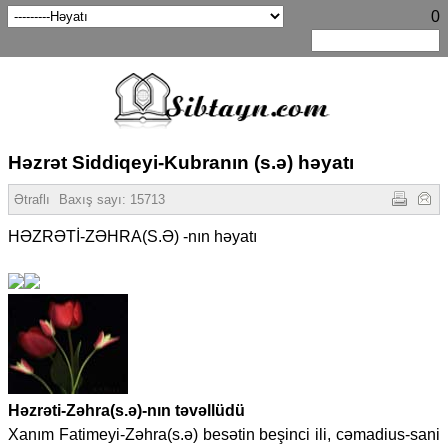
0
Həzrət Siddiqeyi-Kubranın (s.ə) həyatı
Ətraflı
Baxış sayı:
15713
HƏZRƏTİ-ZƏHRA(S.Ə) -nın həyatı
Həzrəti-Zəhra(s.ə)-nın təvəllüdü
Xanım Fatimeyi-Zəhra(s.ə) besətin beşinci ili, cəmadius-sani