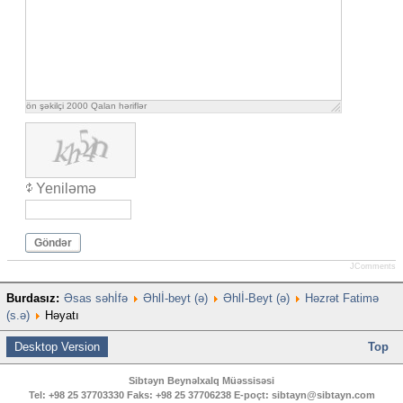
ön şəkilçi
2000
Qalan həriflər
Yeniləmə
Göndər
JComments
Burdasız:
Əsas səhİfə
Əhlİ-beyt (ə)
Əhlİ-Beyt (ə)
Həzrət Fatimə
(s.ə)
Həyatı
Desktop Version
Top
Sibtəyn Beynəlxalq Müəssisəsi
Tel:
+98 25 37703330
Faks:
+98 25 37706238
E-poçt:
sibtayn@sibtayn.com