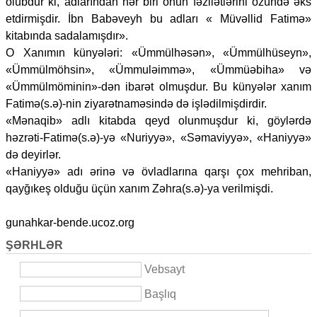
olubdur ki, adlarından hər biri onun fəzilətlərini özündə əks
etdirmişdir. İbn Babəveyh bu adları « Müvəllid Fatimə»
kitabında sadalamışdır».
O Xanımın künyələri: «Ümmülhəsən», «Ümmülhüseyn»,
«Ümmülmöhsin», «Ümmuləimmə», «Ümmüəbiha» və
«Ümmülmöminin»-dən ibarət olmuşdur. Bu künyələr xanım
Fatimə(s.ə)-nin ziyarətnaməsində də işlədilmişdirdir.
«Mənaqib» adlı kitabda qeyd olunmuşdur ki, göylərdə
həzrəti-Fatimə(s.ə)-yə «Nuriyyə», «Səmaviyyə», «Haniyyə»
də deyirlər.
«Haniyyə» adı ərinə və övladlarına qarşı çox mehriban,
qayğıkeş olduğu üçün xanım Zəhra(s.ə)-ya verilmişdi.
gunahkar-bende.ucoz.org
ŞƏRHLƏR
Vebsayt
Başlıq