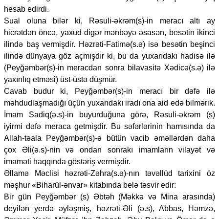
hesab edirdi.
Sual oluna bilər ki, Rəsuli-əkrəm(s)-in meracı altı ay
hicrətdən öncə, yaxud digər mənbəyə əsasən, besətin ikinci
ilində baş vermişdir. Həzrəti-Fatimə(s.ə) isə besətin beşinci
ilində dünyaya göz açmışdır ki, bu da yuxarıdakı hadisə ilə
(Peyğəmbər(s)-in meracdan sonra bilavasitə Xədicə(s.ə) ilə
yaxınlıq etməsi) üst-üstə düşmür.
Cavab budur ki, Peyğəmbər(s)-in meracı bir dəfə ilə
məhdudlaşmadığı üçün yuxarıdakı iradı ona aid edə bilmərik.
İmam Sadiq(ə.s)-in buyurduğuna görə, Rəsuli-əkrəm (s)
iyirmi dəfə meraca getmişdir. Bu səfərlərinin hamısında da
Allah-təala Peyğəmbər(s)-ə bütün vacib əməllərdən daha
çox Əli(ə.s)-nin və ondan sonrakı imamların vilayət və
imaməti haqqında göstəriş vermişdir.
Əllamə Məclisi həzrəti-Zəhra(s.ə)-nın təvəllüd tarixini öz
məşhur «Biharül-ənvar» kitabında belə təsvir edir:
Bir gün Peyğəmbər (s) Əbtəh (Məkkə və Mina arasında)
deyilən yerdə əyləşmiş, həzrəti-Əli (ə.s), Abbas, Həmzə,