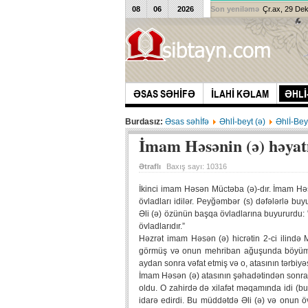
08
06
2026
Son yeniləmə
Çr.ax, 29 De
ƏSAS SƏHİFƏ
İLAHİ KƏLAM
ƏHLİ
Burdasız:
Əsas səhİfə
Əhlİ-beyt (ə)
Əhlİ-Bey
İmam Həsənin (ə) həyat
Ətraflı
Baxış sayı:
10316
İkinci imam Həsən Müctəba (ə)-dır. İmam Hə
övladları idilər. Peyğəmbər (s) dəfələrlə 
Əli (ə) özünün başqa övladlarına buyururdu:
övladlarıdır.”
Həzrət imam Həsən (ə) hicrətin 2-ci ilində
görmüş və onun mehriban ağuşunda böyümüş
aydan sonra vəfat etmiş və o, atasının tərbiyə
İmam Həsən (ə) atasının şəhadətindən sonra 
oldu. O zahirdə də xilafət məqamında idi (
idarə edirdi. Bu müddətdə Əli (ə) və onun öv