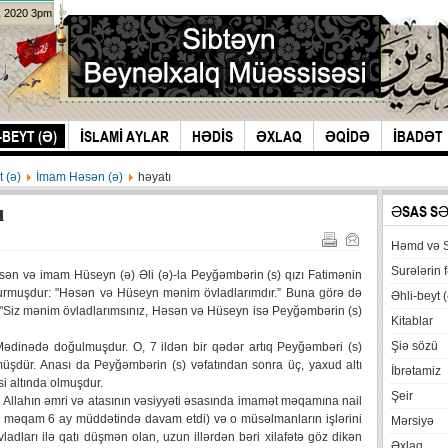
k 2020 3pm
-BEYT (Ə)
İSLAMİ AYLAR
HƏDİS
ƏXLAQ
ƏQİDƏ
İBADƏT
t (ə)
İmam Həsən (ə)
həyatı
ı
ƏSAS S
Həmd və 
Surələrin f
sən və imam Hüseyn (ə) Əli (ə)-la Peyğəmbərin (s) qızı Fatimənin
buyurmuşdur: "Həsən və Hüseyn mənim övladlarımdır.” Buna görə də
Əhli-beyt (
 "Siz mənim övladlarımsınız, Həsən və Hüseyn isə Peyğəmbərin (s)
Kitablar
Şiə sözü
 Mədinədə doğulmuşdur. O, 7 ildən bir qədər artıq Peyğəmbəri (s)
dür. Anası da Peyğəmbərin (s) vəfatından sonra üç, yaxud altı
İbrətamiz
si altında olmuşdur.
Şeir
Allahın əmri və atasının vəsiyyəti əsasında imamət məqamına nail
bu məqam 6 ay müddətində davam etdi) və o müsəlmanların işlərini
Mərsiyə
ladları ilə qatı düşmən olan, uzun illərdən bəri xilafətə göz dikən
Əxlaq