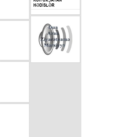
HƏDİSLƏR