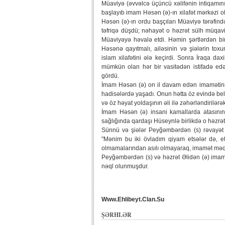
Müaviyə (əvvəlcə üçüncü xəlifənin intiqamını
başlayıb imam Həsən (ə)-ın xilafət mərkəzi o
Həsən (ə)-ın ordu başçıları Müaviyə tərəfind
təfriqə düşdü; nəhayət o həzrət sülh müqavi
Müaviyəyə həvalə etdi. Həmin şərtlərdən bir
Həsənə qayıtmalı, ailəsinin və şiələrin tox
islam xilafətini ələ keçirdi. Sonra İraqa da
mümkün olan hər bir vasitədən istifadə edə
gördü.
İmam Həsən (ə) on il davam edən imamətinin 
hadisələrdə yaşadı. Onun hətta öz evində belə 
və öz həyat yoldaşının əli ilə zəhərləndirilərək
İmam Həsən (ə) insani kamallarda atasının
sağlığında qardaşı Hüseynlə birlikdə o həzrə
Sünnü və şiələr Peyğəmbərdən (s) rəvayət 
"Mənim bu iki övladım qiyam etsələr də, et
olmamalarından asılı olmayaraq, imamət məqa
Peyğəmbərdən (s) və həzrət Əlidən (ə) imam
nəql olunmuşdur.
Www.Ehlibeyt.Clan.Su
ŞƏRHLƏR