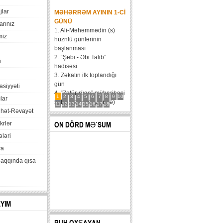
jlar
MƏHƏRRƏM AYININ 1-CI
GÜNÜ
arınız
1. Ali-Məhəmmədin (s)
miz
hüznlü günlərinin
başlanması
2. “Şebi - Əbi Talib”
i
hadisəsi
3. Zəkatın ilk toplandığı
gün
xasiyyəti
4. “Zatür-rüqa” müharibəsi
1
2
3
4
5
6
7
8
9
10
lar
5. Həzrət Hüseynin (ə)
11
12
13
14
15
16
17
18
hət-Rəvayət
karvanının Bəni Məqatilin
qəsrinə çatması
krlər
ON DÖRD MƏ`SUM
6....
ləri
va
haqqında qısa
AYIM
RUH OXŞAYAN