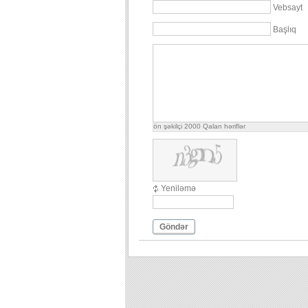
Vebsayt
Başlıq
ön şəkilçi
2000
Qalan həriflər
Yeniləmə
Göndər