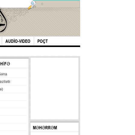
0
AUDİO-VIDEO
POÇT
ƏHİFƏ
Səna
əzilətii
ə)
MƏHƏRRƏM