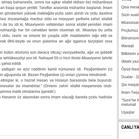
 almaq bəhanəsilə, sonra isə aşkar xilafət iddiası ilə) müharibəyə
Qısa mesa
lan İraqa qoşun yeritdi. Tərəflər arasında müharibə başlandı. İmam
ən göndərilən yüksək məbləğdə pulla satın alındı və ordu daxilinə
Sizin suall
ləsi imzalamağa məcbur oldu və müəyyən şərtlərlə zahiri xilafəti
Müəssisə
i də bu idi ki, Müaviyənin vəfatından sonra xilafət yenidən imam
unulmazlığı hər bir cəhətdən təmin olunmalı idi. Müaviyə bu yolla
Poçtumuz
xil oldu, rəsmi və ümumi bir çıxışda sülh maddələrini ləğv etdi və
Bilirsinizm
rək Əhli-beytə və onun şiələrinə ən ağır işgəncə təzyiqləri rəva
Maraqli
bütün dövrünü son dərəcə irticaçı vəziyyətlərdə, ağır və şiddətli
Bitkilərin 
təhlükəsizliyi yox idi. Nəhayət 50-ci hicri ilində Müaviyənin təhriki
Ədəbi yazı
 şəhid edildi.
 yadigarı və əziz cəddinin kamil nümunəsi idi. Peyğəmbərin (s)
Öyüd-Nəsi
tin ağuşunda idi. Bəzən Peyğəmbər (s) onları çiyninə mindirərdi.
Dualar - Zi
etmişlər ki, o həzrət Həsən və Hüseyn barəsində belə buyurub:
Şiə məqalə
məsələr də imamdırlar.” (Onların zahiri xilafət məqamında olub-
mına malik olmalarına işarədir.)
İman-Təq
 Həsənin öz atasından sonra imam olacağı barədə çoxlu hədislər
"Surə"lər 
məlumat
Uşaqlar
CANLI Y