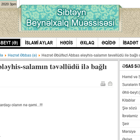
k 2020 3pm
-BEYT (Ə)
İSLAMİ AYLAR
HƏDİS
ƏXLAQ
ƏQİDƏ
İBADƏT
lə
Həzrət Əbbas (ə)
Həzrət Əbülfəzl Abbas ələyhis-salamın təvəllüdü ilə bağlı 
ləyhis-salamın təvəllüdü ilə bağlı
ƏSAS S
Həmd və 
Surələrin f
Əhli-beyt (
Kitablar
rdaşı olanın nə qəmi...!!!
Şiə sözü
İbrətamiz
Şeir
Mərsiyə
.
Əxlaq