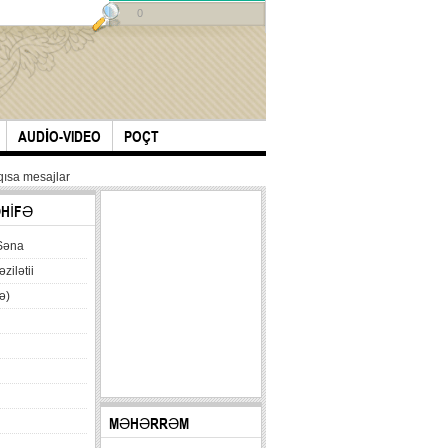
0
AUDİO-VIDEO
POÇT
qısa mesajlar
ƏHİFƏ
Səna
əzilətii
ə)
MƏHƏRRƏM