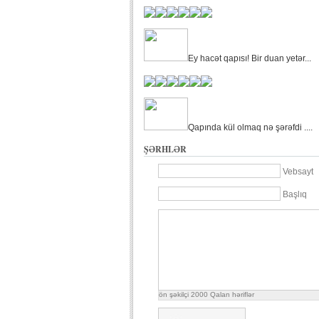
Ey hacət qapısı! Bir duan yetər...
Qapında kül olmaq nə şərəfdi ....
ŞƏRHLƏR
Vebsayt
Başlıq
ön şəkilçi
2000
Qalan həriflər