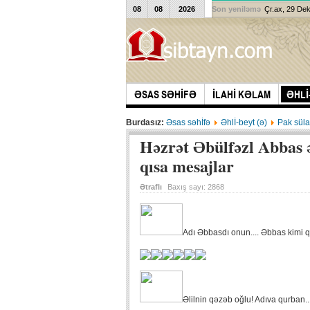
08
08
2026
Son yeniləmə
Çr.ax, 29 De
ƏSAS SƏHİFƏ
İLAHİ KƏLAM
ƏHLİ
Burdasız:
Əsas səhİfə
Əhlİ-beyt (ə)
Pak süla
Həzrət Əbülfəzl Abbas ə
qısa mesajlar
Ətraflı
Baxış sayı:
2868
Adı Əbbasdı onun.... Əbbas kimi qa
Əlilnin qəzəb oğlu! Adıva qurban..