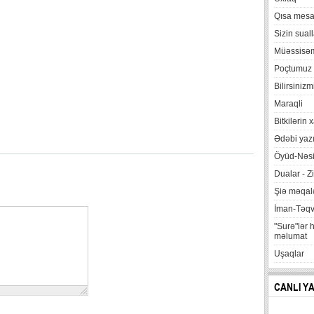
Qısa mesa
Sizin suall
Müəssisə
Poçtumuz
Bilirsinizm
Maraqli
Bitkilərin 
Ədəbi yazı
Öyüd-Nəsi
Dualar - Zi
Şiə məqalə
İman-Təq
"Surə"lər 
məlumat
Uşaqlar
CANLI Y