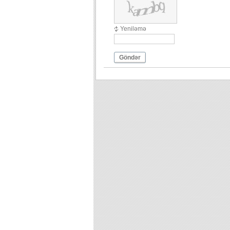
Yeniləmə
Göndər