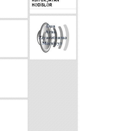
HƏDİSLƏR