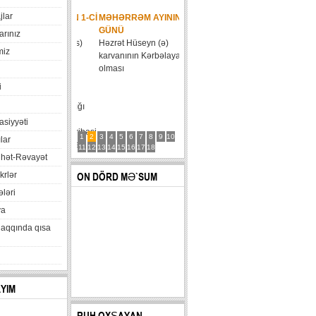
jlar
MƏHƏRRƏM AYININ 2-CI
GÜNÜ
arınız
Həzrət Hüseyn (ə)
miz
karvanının Kərbəlaya daxil
olması
i
xasiyyəti
1
2
3
4
5
6
7
8
9
10
lar
11
12
13
14
15
16
17
18
hət-Rəvayət
krlər
ON DÖRD MƏ`SUM
ləri
va
haqqında qısa
AYIM
RUH OXŞAYAN