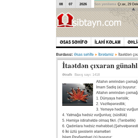
08
07
2026
Son yeniləmə
Çr.ax, 29 De
ƏSAS SƏHİFƏ
İLAHİ KƏLAM
ƏHLİ
Burdasız:
Əsas səhİfə
İbrətamiz
İtaətdən çı
İtaətdən çıxaran günah
Ətraflı
Baxış sayı:
1418
Allahın əmrindən çıxmağa
İmam Sadiq (ə) buyurur:
Allahın əmrindən çıxmağ
1. Dünyaya hərislik;
2. Vəzifəpərəstlik;
3. Yeməyə hədsiz vurğunl
4. Yatmağa hədsiz vurğunluq; (süstlük)
5. Həmişə istirahətdə olmaq fikri. (Tənbəllik)
6. Qadınlara hədsiz məhəbbət.(Şəhvətpərəstl
6 İki üzlü şəxslərin əlamətləri
İslam Peyğəmbəri (s) buyurur: