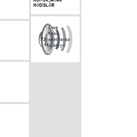
HƏDİSLƏR