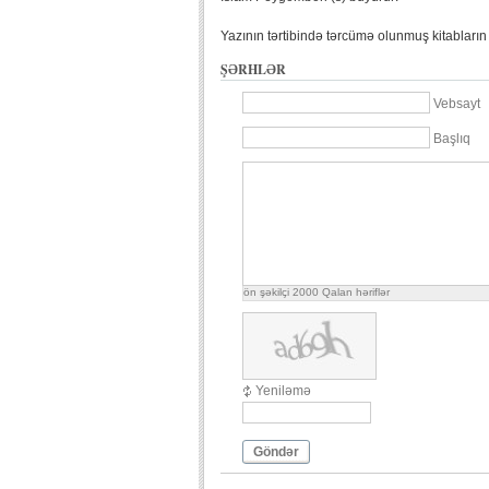
Yazının tərtibində tərcümə olunmuş kitabların
ŞƏRHLƏR
Vebsayt
Başlıq
ön şəkilçi
2000
Qalan həriflər
Yeniləmə
Göndər