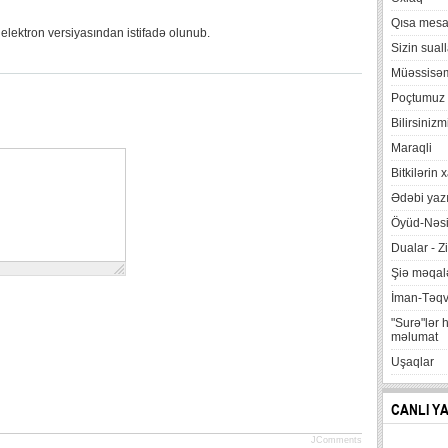
Qısa mesa
 elektron versiyasından istifadə olunub.
Sizin suall
Müəssisə
Poçtumuz
Bilirsinizm
Maraqli
Bitkilərin 
Ədəbi yazı
Öyüd-Nəsi
Dualar - Zi
Şiə məqalə
İman-Təq
"Surə"lər 
məlumat
Uşaqlar
CANLI Y
JComments