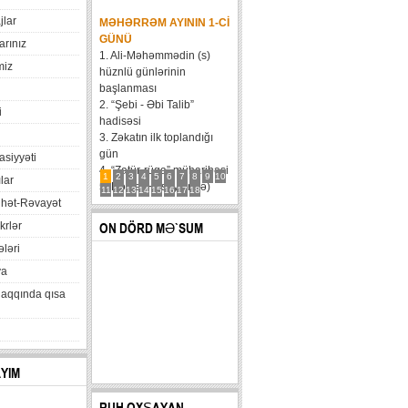
jlar
MƏHƏRRƏM AYININ 1-CI
GÜNÜ
arınız
1. Ali-Məhəmmədin (s)
miz
hüznlü günlərinin
başlanması
2. “Şebi - Əbi Talib”
i
hadisəsi
3. Zəkatın ilk toplandığı
gün
xasiyyəti
4. “Zatür-rüqa” müharibəsi
1
2
3
4
5
6
7
8
9
10
lar
5. Həzrət Hüseynin (ə)
11
12
13
14
15
16
17
18
hət-Rəvayət
karvanının Bəni Məqatilin
qəsrinə çatması
krlər
ON DÖRD MƏ`SUM
6....
ləri
va
haqqında qısa
AYIM
RUH OXŞAYAN