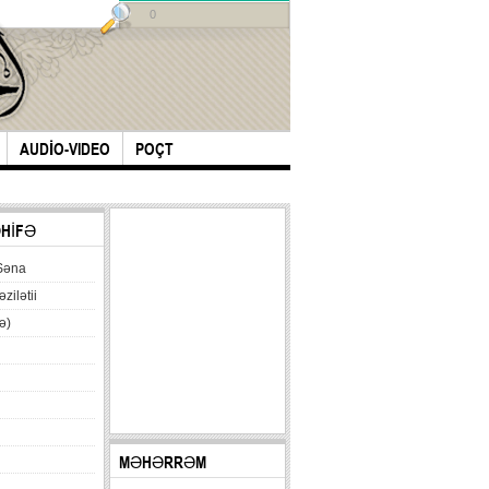
0
AUDİO-VIDEO
POÇT
ƏHİFƏ
Səna
əzilətii
ə)
MƏHƏRRƏM