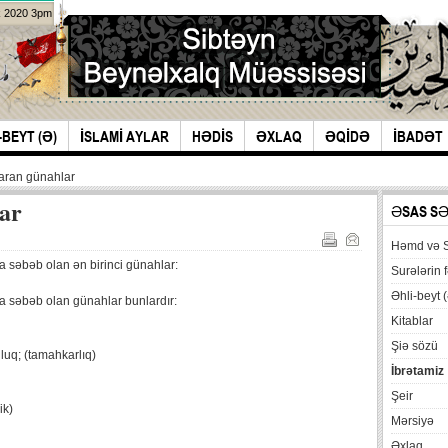
k 2020 3pm
-BEYT (Ə)
İSLAMİ AYLAR
HƏDİS
ƏXLAQ
ƏQİDƏ
İBADƏT
xaran günahlar
lar
ƏSAS S
Həmd və 
 səbəb olan ən birinci günahlar:
Surələrin f
Əhli-beyt (
a səbəb olan günahlar bunlardır:
Kitablar
Şiə sözü
uq; (tamahkarlıq)
İbrətamiz
Şeir
ik)
Mərsiyə
Əxlaq