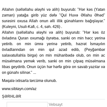
Allahın (səlləllahu ələyhi və alih) buyurub: "Hər kəs (Yatan
zaman) yatağa girib yüz dəfə "Qul Huvə Əllahu Əhəd"
surəsini oxusa Allah onun əlli illik günahlarını bağışlayar."
(Kuleyni, Usuli-Kafi, c. 4, səh. 426) .
Allahın (səlləllahu ələyhi və alih) buyurub: "Hər kəs öz
övladına Quran oxumağı öyrətsə, sanki on min həcc yerinə
yetirib. on min ümrə yerinə yetirib, həzrət İsmayılın
övladlarından on min qul azad edib, (Peyğəmbər
salavatullahla birgə) on min müharibədə olub, on min ac
müsəlmana yemək verib, sanki on min çılpaq müsəlmana
libas geydirib. Onun üçün hər hərfə görə on savab yazılar və
on günahı silinər." ...
Məqalə ixtisarla tərcümə olunub.
www.sibtəyn.com/az
ŞƏRHLƏR
Vebsayt