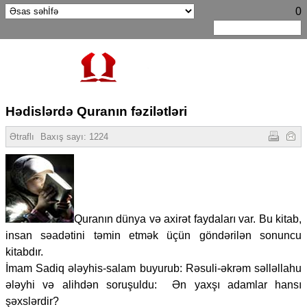
0
Hədislərdə Quranın fəzilətləri
Ətraflı
Baxış sayı:
1224
Quranın dünya və axirət faydaları var. Bu kitab,
insan səadətini təmin etmək üçün göndərilən sonuncu
kitabdır.
İmam Sadiq ələyhis-salam buyurub: Rəsuli-əkrəm səlləllahu
ələyhi və alihdən soruşuldu: Ən yaxşı adamlar hansı
şəxslərdir?