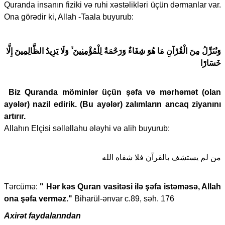
Quranda insanın fiziki və ruhi xəstəlikləri üçün dərmanlar var.
Ona görədir ki, Allah -Taala buyurub:
وَنُنَزِّلُ مِنَ الْقُرْآنِ مَا هُوَ شِفَاءٌ وَرَحْمَةٌ لِلْمُؤْمِنِينَ ۙ وَلَا يَزِيدُ الظَّالِمِينَ إِلَّا
خَسَارًا
Biz Quranda möminlər üçün şəfa və mərhəmət (olan
ayələr) nazil edirik. (Bu ayələr) zalımların ancaq ziyanını
artırır.
Allahın Elçisi səlləllahu ələyhi və alih buyurub:
من لم يستشف بالقرآن فلا شفاه الله
Tərcümə:
" Hər kəs Quran vasitəsi ilə şəfa istəməsə, Allah
ona şəfa verməz."
Biharül-ənvar c.89, səh. 176
Axirət faydalarından