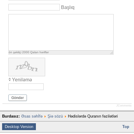
Başlıq
ön şəkilçi
2000
Qalan həriflər
Yeniləmə
Göndər
JComments
Burdasız:
Əsas səhİfə
Şiə sözü
Hədislərdə Quranın fəzilətləri
Desktop Version
Top