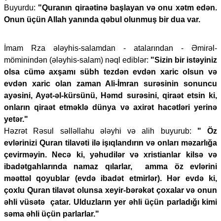
Buyurdu:
"Quranın qiraətinə başlayan və onu xətm edən.
Onun üçün Allah yanında qəbul olunmuş bir dua var.
İmam Rza ələyhis-salamdan - atalarından - Əmirəl-
möminindən (ələyhis-salam) nəql ediblər:
"Sizin bir istəyiniz
olsa cümə axşamı sübh tezdən evdən xaric olsun və
evdən xaric olan zaman Ali-İmran surəsinin sonuncu
ayəsini, Ayət-əl-kürsünü, Həmd surəsini, qiraət etsin ki,
onların qiraət etməklə dünya və axirət hacətləri yerinə
yetər."
Həzrət Rəsul səlləllahu ələyhi və alih buyurub:
" Öz
evlərinizi Quran tilavəti ilə işıqlandırın və onları məzarlığa
çevirməyin. Necə ki, yəhudilər və xristianlar kilsə və
ibadətgahlarında namaz qılarlar, amma öz evlərini
məəttəl qoyublar (evdə ibadət etmirlər). Hər evdə ki,
çoxlu Quran tilavət olunsa xeyir-bərəkət çoxalar və onun
əhli vüsətə çatar. Ulduzların yer əhli üçün parladığı kimi
səma əhli üçün parlarlar."