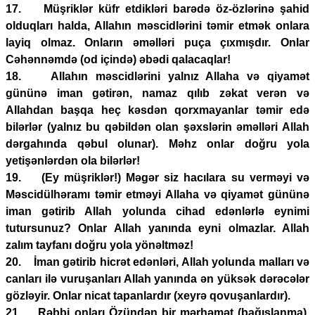
17. Müşriklər küfr etdikləri barədə öz-özlərinə şahid
olduqları halda, Allahın məscidlərini təmir etmək onlara
layiq olmaz. Onların əməlləri puça çıxmışdır. Onlar
Cəhənnəmdə (od içində) əbədi qalacaqlar!
18. Allahın məscidlərini yalnız Allaha və qiyamət
gününə iman gətirən, namaz qılıb zəkat verən və
Allahdan başqa heç kəsdən qorxmayanlar təmir edə
bilərlər (yalnız bu qəbildən olan şəxslərin əməlləri Allah
dərgahında qəbul olunar). Məhz onlar doğru yola
yetişənlərdən ola bilərlər!
19. (Ey müşriklər!) Məgər siz hacılara su verməyi və
Məscidülhəramı təmir etməyi Allaha və qiyamət gününə
iman gətirib Allah yolunda cihad edənlərlə eynimi
tutursunuz? Onlar Allah yanında eyni olmazlar. Allah
zalım tayfanı doğru yola yönəltməz!
20. İman gətirib hicrət edənləri, Allah yolunda malları və
canları ilə vuruşanları Allah yanında ən yüksək dərəcələr
gözləyir. Onlar nicat tapanlardır (xeyrə qovuşanlardır).
21. Rəbbi onları Özündən bir mərhəmət (bağışlanma),