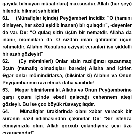
qayıda bilməyən müsafirlərə) məxsusdur. Allah (hər şeyi)
biləndir, hikmət sahibidir!
61. (Münafiqlər içində) Peyğəmbəri incidib: “O (hamını
dinləyən, hər sözü eşidib inanan) bir qulaqdır”, -deyənlər
də var. De: “O qulaq sizin üçün bir nemətdir. Allaha da
inanır, möminlərə də. O sizdən iman gətirənlər üçün
rəhmətdir. Allahın Rəsuluna əziyyət verənləri isə şiddətli
bir əzab gözləyir!”
62. (Ey möminlər!) Onlar sizin razılığınızı qazanmaq
üçün (münafiq olmadıqları barədə) Allaha and içirlər.
Əgər onlar mömindirlərsə, (bilsinlər ki) Allahın və Onun
Peyğəmbərinin razı etmək daha vacibdir!
63. Məgər bilmirlərmi ki, Allaha və Onun Peyğəmbərinə
qarşı çıxanı içində əbədi qalacağı cəhənnəm atəşi
gözləyir. Bu isə çox böyük rüsvayçılıqdır.
64. Münafiqlər ürəklərində olanı xəbər verəcək bir
surənin nazil edilməsindən çəkinirlər. De: “Siz istehza
etməyinizdə olun. Allah qorxub çəkindiyiniz şeyi üzə
çıxaracaqdır!”