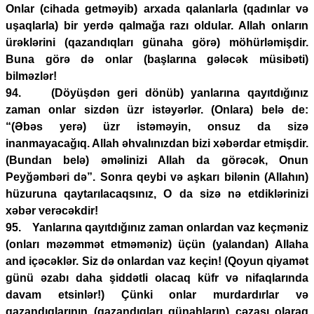
Onlar (cihada getməyib) arxada qalanlarla (qadınlar və
uşaqlarla) bir yerdə qalmağa razı oldular. Allah onların
ürəklərini (qazandıqları günaha görə) möhürləmişdir.
Buna görə də onlar (başlarına gələcək müsibəti)
bilməzlər!
94. (Döyüşdən geri dönüb) yanlarına qayıtdığınız
zaman onlar sizdən üzr istəyərlər. (Onlara) belə de:
“(Əbəs yerə) üzr istəməyin, onsuz da sizə
inanmayacağıq. Allah əhvalınızdan bizi xəbərdar etmişdir.
(Bundan belə) əməlinizi Allah da görəcək, Onun
Peyğəmbəri də”. Sonra qeybi və aşkarı bilənin (Allahın)
hüzuruna qaytarılacaqsınız, O da sizə nə etdiklərinizi
xəbər verəcəkdir!
95. Yanlarına qayıtdığınız zaman onlardan vaz keçməniz
(onları məzəmmət etməməniz) üçün (yalandan) Allaha
and içəcəklər. Siz də onlardan vaz keçin! (Qoyun qiyamət
günü əzabı daha şiddətli olacaq küfr və nifaqlarında
davam etsinlər!) Çünki onlar murdardırlar və
qazandıqlarının (qazandıqları günahların) cəzası olaraq