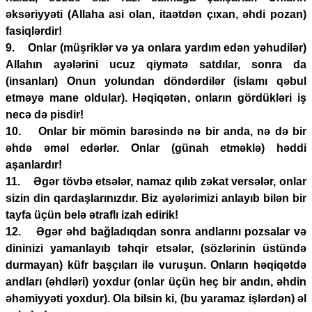
əksəriyyəti (Allaha asi olan, itaətdən çıxan, əhdi pozan)
fasiqlərdir!
9. Onlar (müşriklər və ya onlara yardım edən yəhudilər)
Allahın ayələrini ucuz qiymətə satdılar, sonra da
(insanları) Onun yolundan döndərdilər (islamı qəbul
etməyə mane oldular). Həqiqətən, onların gördükləri iş
necə də pisdir!
10. Onlar bir mömin barəsində nə bir anda, nə də bir
əhdə əməl edərlər. Onlar (günah etməklə) həddi
aşanlardır!
11. Əgər tövbə etsələr, namaz qılıb zəkat versələr, onlar
sizin din qardaşlarınızdır. Biz ayələrimizi anlayıb bilən bir
tayfa üçün belə ətraflı izah edirik!
12. Əgər əhd bağladıqdan sonra andlarını pozsalar və
dininizi yamanlayıb təhqir etsələr, (sözlərinin üstündə
durmayan) küfr başçıları ilə vuruşun. Onların həqiqətdə
andları (əhdləri) yoxdur (onlar üçün heç bir andın, əhdin
əhəmiyyəti yoxdur). Ola bilsin ki, (bu yaramaz işlərdən) əl