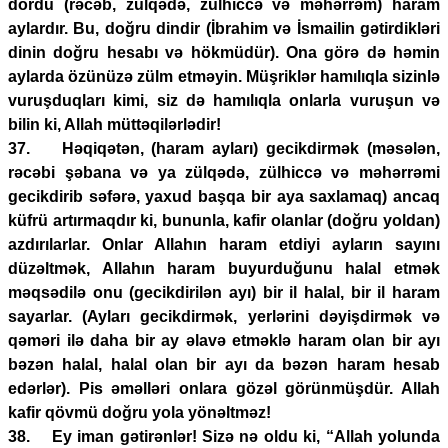
dördü (rəcəb, zülqədə, zülhiccə və məhərrəm) haram
aylardır. Bu, doğru dindir (İbrahim və İsmailin gətirdikləri
dinin doğru hesabı və hökmüdür). Ona görə də həmin
aylarda özünüzə zülm etməyin. Müşriklər hamılıqla sizinlə
vuruşduqları kimi, siz də hamılıqla onlarla vuruşun və
bilin ki, Allah müttəqilərlədir!
37. Həqiqətən, (haram ayları) gecikdirmək (məsələn,
rəcəbi şəbana və ya zülqədə, zülhiccə və məhərrəmi
gecikdirib səfərə, yaxud başqa bir aya saxlamaq) ancaq
küfrü artırmaqdır ki, bununla, kafir olanlar (doğru yoldan)
azdırılarlar. Onlar Allahın haram etdiyi ayların sayını
düzəltmək, Allahın haram buyurduğunu halal etmək
məqsədilə onu (gecikdirilən ayı) bir il halal, bir il haram
sayarlar. (Ayları gecikdirmək, yerlərini dəyişdirmək və
qəməri ilə daha bir ay əlavə etməklə haram olan bir ayı
bəzən halal, halal olan bir ayı da bəzən haram hesab
edərlər). Pis əməlləri onlara gözəl görünmüşdür. Allah
kafir qövmü doğru yola yönəltməz!
38. Ey iman gətirənlər! Sizə nə oldu ki, “Allah yolunda