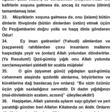
kafirlərin xoşuna gəlməsə də, ancaq öz nurunu (dinini)
tamamlamaq istər.
33. Müşriklərin xoşuna gəlməsə də, onu (islamı) bütün
dinlərin fövqündə (bütün dinlərdən üstün) etmək üçün
Öz Peyğəmbərini doğru yolla və haqq dinlə göndərən
Odur!
34. Ey iman gətirənlər! (Yəhudi) alimlərdən və
(xaçpərəst) rahiblərdən çoxu insanların mallarını
haqsızlıqla yeyir və (onları) Allah yolundan döndərirlər.
(Ya Rəsulum!) Qızıl-gümüş yığıb onu Allah yolunda
xərcləməyənləri şiddətli bir əzabla müjdələ!
35. O gün (qiyamət günü) yığdıqları qızıl-gümüş
cəhənnəm atəşində qızdırılıb alınlarına, böyürlərinə və
kürəklərinə dağ basılacaq (və onlara): “Bu sizin özünüz
üçün yığıb saxladığınız sərvətdir. Di dadın yığdığınızı
(mal-dövlətinizin əzabını, acısını)” -(deyiləcəkdir!)
36. Həqiqətən, Allah yanında ayların sayı göyləri və yeri
yaratdığı gündən bəri Allahın Kitabında on ikidir. Onların