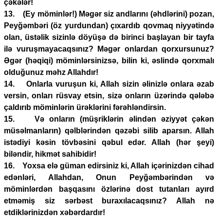
çəkələr!
13. (Ey möminlər!) Məgər siz andlarını (əhdlərini) pozan,
Peyğəmbəri (öz yurdundan) çıxardıb qovmaq niyyətində
olan, üstəlik sizinlə döyüşə də birinci başlayan bir tayfa
ilə vuruşmayacaqsınız? Məgər onlardan qorxursunuz?
Əgər (həqiqi) möminlərsinizsə, bilin ki, əslində qorxmalı
olduğunuz məhz Allahdır!
14. Onlarla vuruşun ki, Allah sizin əlinizlə onlara əzab
versin, onları rüsvay etsin, sizə onların üzərində qələbə
çaldırıb möminlərin ürəklərini fərəhləndirsin.
15. Və onların (müşriklərin əlindən əziyyət çəkən
müsəlmanların) qəlblərindən qəzəbi silib aparsın. Allah
istədiyi kəsin tövbəsini qəbul edər. Allah (hər şeyi)
biləndir, hikmət sahibidir!
16. Yoxsa elə güman edirsiniz ki, Allah içərinizdən cihad
edənləri, Allahdan, Onun Peyğəmbərindən və
möminlərdən başqasını özlərinə dost tutanları ayırd
etməmiş siz sərbəst buraxılacaqsınız? Allah nə
etdiklərinizdən xəbərdardır!