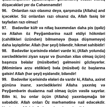
düşəcəkləri yer də Cəhənnəmdir!
96. Onlardan razı olasınız deyə, qarşınızda (Allaha) and
içəcəklər. Siz onlardan razı olsanız da, Allah fasiq bir
tayfadan razı olmaz!
97. Bədəvilər küfr və nifaq baxımından daha pis (qəliz)
və Allahın öz Peyğəmbərinə nazil etdiyi hökmləri
(cahillikləri üzündən) bilməməyə (başa düşməməyə)
daha layiqdirlər. Allah (hər şeyi) biləndir, hikmət sahibidir!
98. Bədəvilər içərisində elələri vardır ki, (Allah yolunda)
xərclədiklərini ziyan sayar və (bundan xilas olmaq üçün)
başınıza bəlalar (müsibətlər) gəlməsini gözləyərlər.
(Möminlərə arzu etdikləri) bəla (müsibət) öz başlarına
gəlsin! Allah (hər şeyi) eşidəndir, biləndir!
99. Bədəvilər içərisində elələri də vardır ki, Allaha, axirət
gününə inanır, xərclədiklərini Allaha yaxınlıq və
Peyğəmbərin dualarına nail olmaq üçün vəsilə sayırlar.
Bilin ki, bu onlar üçün (Allaha) yaxınlaşmağa bir
səbəbdir. Allah onları Öz mərhəmətinə nail edəcəkdir.