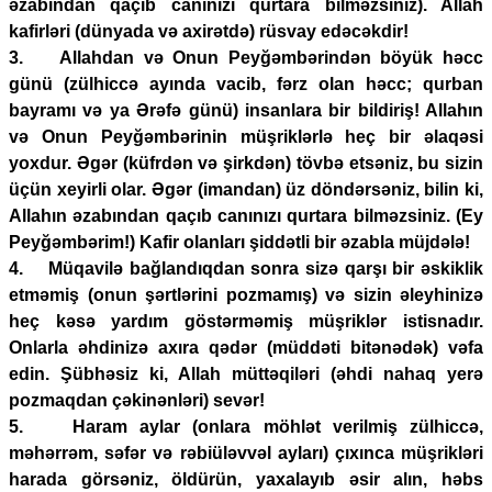
əzabından qaçıb canınızı qurtara bilməzsiniz). Allah
kafirləri (dünyada və axirətdə) rüsvay edəcəkdir!
3. Allahdan və Onun Peyğəmbərindən böyük həcc
günü (zülhiccə ayında vacib, fərz olan həcc; qurban
bayramı və ya Ərəfə günü) insanlara bir bildiriş! Allahın
və Onun Peyğəmbərinin müşriklərlə heç bir əlaqəsi
yoxdur. Əgər (küfrdən və şirkdən) tövbə etsəniz, bu sizin
üçün xeyirli olar. Əgər (imandan) üz döndərsəniz, bilin ki,
Allahın əzabından qaçıb canınızı qurtara bilməzsiniz. (Ey
Peyğəmbərim!) Kafir olanları şiddətli bir əzabla müjdələ!
4. Müqavilə bağlandıqdan sonra sizə qarşı bir əskiklik
etməmiş (onun şərtlərini pozmamış) və sizin əleyhinizə
heç kəsə yardım göstərməmiş müşriklər istisnadır.
Onlarla əhdinizə axıra qədər (müddəti bitənədək) vəfa
edin. Şübhəsiz ki, Allah müttəqiləri (əhdi nahaq yerə
pozmaqdan çəkinənləri) sevər!
5. Haram aylar (onlara möhlət verilmiş zülhiccə,
məhərrəm, səfər və rəbiüləvvəl ayları) çıxınca müşrikləri
harada görsəniz, öldürün, yaxalayıb əsir alın, həbs