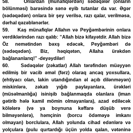
58. Onlardan (münafiqlərdən) sədəqələr (onların
bölünməsi) barəsində sənə eyib tutanlar da var. Əgər
(sədəqədən) onlara bir şey verilsə, razı qalar, verilməsə,
dərhal qəzəblənərlər.
59. Kaş münafiqlər Allahın və Peyğəmbərinin onlara
verdiklərindən razı qalıb: “Allah bizə kifayətdir. Allah bizə
Öz nemətindən bəxş edəcək, Peyğəmbəri də
(sədəqədən). Biz, həqiqətən, Allaha ürəkdən
bağlananlarıq!” -deyəydilər!
60. Sədəqələr (zəkatlar) Allah tərəfindən müəyyən
edilmiş bir vacib əməl (fərz) olaraq ancaq yoxsullara,
(ehtiyacı olan, lakin utandığından əl açıb dilənməyən)
miskinlərə, zəkatı yığıb paylayanlara, ürəkləri
(müsəlmanlığa) isinişib bağlanmaqda olanlara (iman
gətirib hələ kamil mömin olmayanlara), azad ediləcək
kölələrə (və ya boynuna kəffarə düşüb verə
bilməyənlərə), həmçinin (borcu ödəməyə imkanı
olmayan) borclulara, Allah yolunda cihad edənlərə və
yolçulara (pulu qurtardığı üçün yolda qalan, vətəninə