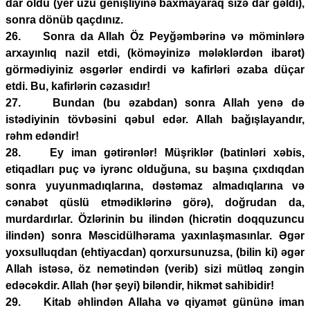
dar oldu (yer üzü genişliyinə baxmayaraq sizə dar gəldi),
sonra dönüb qaçdınız.
26. Sonra da Allah Öz Peyğəmbərinə və möminlərə
arxayınlıq nazil etdi, (köməyinizə mələklərdən ibarət)
görmədiyiniz əsgərlər endirdi və kafirləri əzaba düçar
etdi. Bu, kafirlərin cəzasıdır!
27. Bundan (bu əzabdan) sonra Allah yenə də
istədiyinin tövbəsini qəbul edər. Allah bağışlayandır,
rəhm edəndir!
28. Ey iman gətirənlər! Müşriklər (batinləri xəbis,
etiqadları puç və iyrənc olduğuna, su başına çıxdıqdan
sonra yuyunmadıqlarına, dəstəmaz almadıqlarına və
cənabət qüslü etmədiklərinə görə), doğrudan da,
murdardırlar. Özlərinin bu ilindən (hicrətin doqquzuncu
ilindən) sonra Məscidülhərama yaxınlaşmasınlar. Əgər
yoxsulluqdan (ehtiyacdan) qorxursunuzsa, (bilin ki) əgər
Allah istəsə, öz nemətindən (verib) sizi mütləq zəngin
edəcəkdir. Allah (hər şeyi) biləndir, hikmət sahibidir!
29. Kitab əhlindən Allaha və qiyamət gününə iman