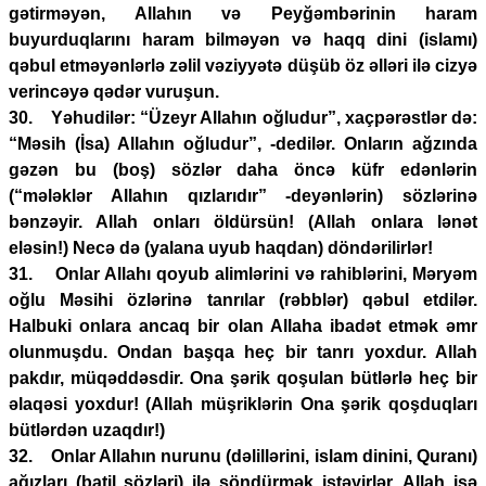
gətirməyən, Allahın və Peyğəmbərinin haram
buyurduqlarını haram bilməyən və haqq dini (islamı)
qəbul etməyənlərlə zəlil vəziyyətə düşüb öz əlləri ilə cizyə
verincəyə qədər vuruşun.
30. Yəhudilər: “Üzeyr Allahın oğludur”, xaçpərəstlər də:
“Məsih (İsa) Allahın oğludur”, -dedilər. Onların ağzında
gəzən bu (boş) sözlər daha öncə küfr edənlərin
(“mələklər Allahın qızlarıdır” -deyənlərin) sözlərinə
bənzəyir. Allah onları öldürsün! (Allah onlara lənət
eləsin!) Necə də (yalana uyub haqdan) döndərilirlər!
31. Onlar Allahı qoyub alimlərini və rahiblərini, Məryəm
oğlu Məsihi özlərinə tanrılar (rəbblər) qəbul etdilər.
Halbuki onlara ancaq bir olan Allaha ibadət etmək əmr
olunmuşdu. Ondan başqa heç bir tanrı yoxdur. Allah
pakdır, müqəddəsdir. Ona şərik qoşulan bütlərlə heç bir
əlaqəsi yoxdur! (Allah müşriklərin Ona şərik qoşduqları
bütlərdən uzaqdır!)
32. Onlar Allahın nurunu (dəlillərini, islam dinini, Quranı)
ağızları (batil sözləri) ilə söndürmək istəyirlər. Allah isə