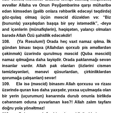
əvvəllər Allaha və Onun Peyğəmbərinə qarşı müharibə
edən kimsədən (gəlib onlara rəhbərlik edəcəyi təqdirdə)
göz-qulaq olmaq üçün məscid düzəldən və: “Biz
(bununla) yaxşılıqdan başqa bir şey istəmədik”, -deyə
and içənlərin (münafiqlərin), həqiqətən, yalançı olmaları
barədə Allah Özü şahidlik edəcəkdir!
108. (Ya Rəsulum!) Orada heç vaxt namaz qılma. İlk
gündən binası təqva (Allahdan qorxub pis əməllərdən
çəkinmək) üzərində qurulmuş məscid (Quba məscidi)
namaz qılmağına daha layiqdir. Orada paklanmağı sevən
insanlar vardır. Allah pak olanları (özlərini cismən
təmizləyənləri, mənəvi qüsurlardan, çirkinliklərdən
qorumağa çalışanları) sevər!
109. Elə isə (məscid) binasını Allah qorxusu və rizası
üzərində quran kəs daha yaxşıdır, yoxsa uçulmaqda olan
bir yerin (uçurumun) kənarında durub onunla birlikdə
cəhənnəm oduna yuvarlanan kəs?! Allah zalım tayfanı
doğru yola yönəltməz!