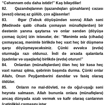
“Cəhənnəm odu daha istidir!” Kaş biləydilər!
82. Qazandıqlarının (qazandıqları günahların) cəzası
(əvəzi) olaraq az gülüb, çox ağlasınlar!
83. Əgər (Təbuk döyüşündən sonra) Allah səni
(Mədinədə qalıb cihada çıxmayan münafiqlərdən) bir
dəstənin yanına qaytarsa və onlar səndən (döyüşə
çıxmaq üçün) izin istəsələr, de: “Mənimlə əsla (cihada)
çıxmayacaq, mənimlə birlikdə heç vaxt heç bir düşmənə
qarşı döyüşməyəcəksiniz. Çünki əvvəlcə (evdə)
oturmağa razı oldunuz. İndi də arxada qalanlarla
(qadınlar və uşaqlarla) birlikdə (evdə) oturun!”
84. Onlardan (münafiqlərdən) ölən heç bir kəsə heç
vaxt namaz qılma, qəbrinin başında durma. Çünki onlar
Allahı, Onun Peyğəmbərini dandılar və fasiq olaraq
öldülər.
85. Onların nə mal-dövləti, nə də oğul-uşağı səni
heyrətə salmasın. Allah bununla onlara (münafiqlərə)
ancaq dünyada əzab vermək və kafir olaraq canlarının
(çətinliklə) çıxmasını istər.