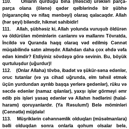
110. Onların qurduğu bina (məscid) ürəkləri parça-
parça olana (ölənə) qədər qəlblərində bir şübhə
(nigarançılıq və nifaq mənbəyi) olaraq qalacaqdır. Allah
(hər şeyi) biləndir, hikmət sahibidir!
111. Allah, şübhəsiz ki, Allah yolunda vuruşub öldürən
və öldürülən möminlərin canlarını və mallarını Tövratda,
İncildə və Quranda haqq olaraq vəd edilmiş Cənnət
müqabilində satın almışdır. Allahdan daha çox əhdə vəfa
edən kimdir? Etdiyiniz sövdəyə görə sevinin. Bu, böyük
qurtuluşdur (uğurdur)!
112. (Onlar Allaha) tövbə, ibadət və şükür-səna edənlər,
oruc tutanlar (və ya cihad uğrunda, elm təhsil etmək
üçün yurdundan ayrılıb başqa yerlərə gedənlər), rüku və
səcdə edənlər (namaz qılanlar), yaxşı işlər görməyi əmr
edib pis işləri yasaq edənlər və Allahın hədlərini (halal-
haramı) qoruyanlardır. (Ya Rəsulum!) Belə möminləri
(Cənnətlə) müjdələ!
113. Müşriklərin cəhənnəmlik olduqları (müsəlmanlara)
bəlli olduqdan sonra onlarla qohum olsalar belə,