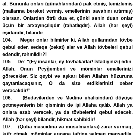
al. Bununla onları (günahlarından) pak etmiş, təmizləmiş
(mallarına bərəkət vermiş, əməllərinin savabını artırmış)
olarsan. Onlardan ötrü dua et, çünki sənin duan onlar
üçün bir arxayınçılıqdır (rahatlıqdır). Allah (hər şeyi)
eşidəndir, biləndir.
104. Məgər onlar bilmirlər ki, Allah qullarından tövbə
qəbul edər, sədəqə (zəkat) alar və Allah tövbələri qəbul
edəndir, rəhmlidir?!
105. De: “(Ey insanlar, ey tövbəkarlar! İstədiyinizi) edin.
Allah, Onun Peyğəmbəri və möminlər əməllərinizi
görəcəklər. Siz qeybi və aşkarı bilən Allahın hüzuruna
qaytarılacaqsınız, O da sizə etdiklərinizi xəbər
verəcəkdir!”
106. (Bədəvilərdən və Mədinə əhalisindən) döyüşə
getməyənlərin bir qisminin də işi Allaha qalıb. Allah ya
onlara əzab verəcək, ya da tövbələrini qəbul edəcək.
Allah (hər şeyi) biləndir, hikmət sahibidir!
107. (Quba məscidinə və müsəlmanlara) zərər vurmaq,
küfr etmək, möminlər arasına təfriqə salmaq məqsədilə,