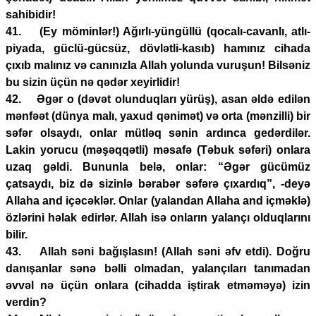
sahibidir!
41. (Ey möminlər!) Ağırlı-yüngüllü (qocalı-cavanlı, atlı-
piyada, güclü-gücsüz, dövlətli-kasıb) hamınız cihada
çıxıb malınız və canınızla Allah yolunda vuruşun! Bilsəniz
bu sizin üçün nə qədər xeyirlidir!
42. Əgər o (dəvət olunduqları yürüş), asan əldə edilən
mənfəət (dünya malı, yaxud qənimət) və orta (mənzilli) bir
səfər olsaydı, onlar mütləq sənin ardınca gedərdilər.
Lakin yorucu (məşəqqətli) məsafə (Təbuk səfəri) onlara
uzaq gəldi. Bununla belə, onlar: “Əgər gücümüz
çatsaydı, biz də sizinlə bərabər səfərə çıxardıq”, -deyə
Allaha and içəcəklər. Onlar (yalandan Allaha and içməklə)
özlərini həlak edirlər. Allah isə onların yalançı olduqlarını
bilir.
43. Allah səni bağışlasın! (Allah səni əfv etdi). Doğru
danışanlar sənə bəlli olmadan, yalançıları tanımadan
əvvəl nə üçün onlara (cihadda iştirak etməməyə) izin
verdin?