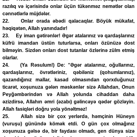
razılıq və içərisində onlar üçün tükənməz nemətlər olan
cənnətlərlə müjdələr.
22. Onlar orada əbədi qalacaqlar. Böyük mükafat,
həqiqətən, Allah yanındadır!
23. Ey iman gətirənlər! Əgər atalarınız və qardaşlarınız
küfrü imandan üstün tuturlarsa, onları özünüzə dost
bilməyin. Sizdən onları dost tutanlar özlərinə zülm etmiş
olarlar.
24. (Ya Rəsulum!) De: “Əgər atalarınız, oğullarınız,
qardaşlarınız, övrətləriniz, qəbiləniz (qohumlarınız),
qazandığınız mallar, kasad olmasından qorxduğunuz
ticarət, xoşunuza gələn məskənlər sizə Allahdan, Onun
Peyğəmbərindən və Allah yolunda cihaddan daha
əzizdirsə, Allahın əmri (əzabı) gəlincəyə qədər gözləyin.
Allah fasiqləri doğru yola yönəltməz!
25. Allah sizə bir çox yerlərdə, həmçinin Hüneyn
(vuruşu) günündə kömək etdi. O gün çox olmağınız
xoşunuza gəlsə də, bir faydası olmadı, gen dünya sizə