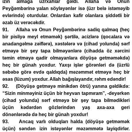
izin almağa üzrxahlar gəldi. Allaha və Onun
Peyğəmbərinə yalan söyləyənlər isə (üzr belə istəməyib
evlərində) oturdular. Onlardan kafir olanlara şiddətli bir
əzab üz verəcəkdir.
91. Allaha və Onun Peyğəmbərinə sadiq qalmaq (heç
bir pisliyə meyl etməmək) şərtilə, acizlərə (qocalara və
anadangəlmə zəiflərə), xəstələrə və (cihad yolunda) sərf
etməyə bir şey tapa bilməyənlərə (cihadda öz xərcini
təmin etməyə qadir olmayanlara döyüşə getməməkdə)
heç bir günah yoxdur. Yaxşı işlər görənləri də (üzrlü
səbəbə görə evdə qaldıqda) məzəmmət etməyə heç bir
əsas (lüzum) yoxdur. Allah bağışlayandır, rəhm edəndir!
92. (Döyüşə getməyə minikdən ötrü) yanına gəldikdə:
“Sizin minməyiniz üçün bir heyvan tapmıram”, -deyərkən
(cihad yolunda) sərf etməyə bir şey tapa bilmədikləri
üçün kədərdən gözlərindən yaş axa-axa geri
dönənlərədə də heç bir günah yoxdur!
93. Ancaq varlı olduqları halda (döyüşə getməmək
üçün) səndən izin istəyənlər məzəmmətə layiqdirlər.