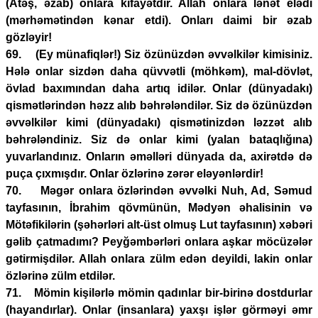
(Atəş, əzab) onlara kifayətdir. Allah onlara lənət elədi
(mərhəmətindən kənar etdi). Onları daimi bir əzab
gözləyir!
69. (Ey münafiqlər!) Siz özünüzdən əvvəlkilər kimisiniz.
Hələ onlar sizdən daha qüvvətli (möhkəm), mal-dövlət,
övlad baxımından daha artıq idilər. Onlar (dünyadakı)
qismətlərindən həzz alıb bəhrələndilər. Siz də özünüzdən
əvvəlkilər kimi (dünyadakı) qismətinizdən ləzzət alıb
bəhrələndiniz. Siz də onlar kimi (yalan bataqlığına)
yuvarlandınız. Onların əməlləri dünyada da, axirətdə də
puça çıxmışdır. Onlar özlərinə zərər eləyənlərdir!
70. Məgər onlara özlərindən əvvəlki Nuh, Ad, Səmud
tayfasının, İbrahim qövmünün, Mədyən əhalisinin və
Mötəfikilərin (şəhərləri alt-üst olmuş Lut tayfasının) xəbəri
gəlib çatmadımı? Peyğəmbərləri onlara aşkar möcüzələr
gətirmişdilər. Allah onlara zülm edən deyildi, lakin onlar
özlərinə zülm etdilər.
71. Mömin kişilərlə mömin qadınlar bir-birinə dostdurlar
(hayandırlar). Onlar (insanlara) yaxşı işlər görməyi əmr