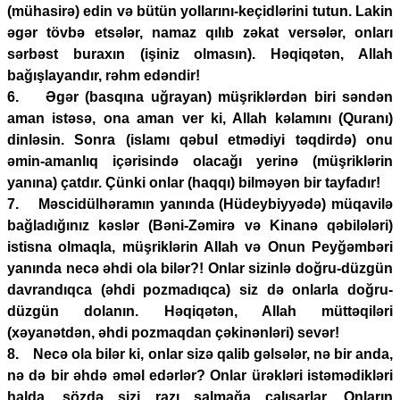
(mühasirə) edin və bütün yollarını-keçidlərini tutun. Lakin
əgər tövbə etsələr, namaz qılıb zəkat versələr, onları
sərbəst buraxın (işiniz olmasın). Həqiqətən, Allah
bağışlayandır, rəhm edəndir!
6. Əgər (basqına uğrayan) müşriklərdən biri səndən
aman istəsə, ona aman ver ki, Allah kəlamını (Quranı)
dinləsin. Sonra (islamı qəbul etmədiyi təqdirdə) onu
əmin-amanlıq içərisində olacağı yerinə (müşriklərin
yanına) çatdır. Çünki onlar (haqqı) bilməyən bir tayfadır!
7. Məscidülhəramın yanında (Hüdeybiyyədə) müqavilə
bağladığınız kəslər (Bəni-Zəmirə və Kinanə qəbilələri)
istisna olmaqla, müşriklərin Allah və Onun Peyğəmbəri
yanında necə əhdi ola bilər?! Onlar sizinlə doğru-düzgün
davrandıqca (əhdi pozmadıqca) siz də onlarla doğru-
düzgün dolanın. Həqiqətən, Allah müttəqiləri
(xəyanətdən, əhdi pozmaqdan çəkinənləri) sevər!
8. Necə ola bilər ki, onlar sizə qalib gəlsələr, nə bir anda,
nə də bir əhdə əməl edərlər? Onlar ürəkləri istəmədikləri
halda, sözdə sizi razı salmağa çalışarlar. Onların