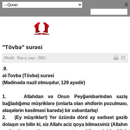
0
"Tövbə" surəsi
Ətraflı
Baxış sayı:
2961
.9.
əl-Tovbə (Tövbə) surəsi
(Mədinədə nazil olmuşdur, 129 ayədir)
1. Allahdan və Onun Peyğəmbərindən saziş
bağladığımız müşriklərə (onlarla olan əhdlərin pozulması,
əlaqələrin kəsilməsi barədə) bir xəbərdarlıq!
2. (Ey müşriklər!) Yer üzündə dörd ay sərbəst gəzib
dolaşın və bilin ki, siz Allahı aciz qoya bilməzsiniz (Allahın