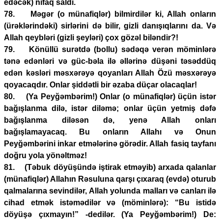
edəcək) nifaq saldı.
78. Məgər (o münafiqlər) bilmirdilər ki, Allah onların
(ürəklərindəki) sirlərini də bilir, gizli danışıqlarını da. Və
Allah qeybləri (gizli şeyləri) çox gözəl biləndir?!
79. Könüllü surətdə (bollu) sədəqə verən möminlərə
tənə edənləri və güc-bəla ilə əllərinə düşəni təsəddüq
edən kəsləri məsxərəyə qoyanları Allah Özü məsxərəyə
qoyacaqdır. Onlar şiddətli bir əzaba düçar olacaqlar!
80. (Ya Peyğəmbərim!) Onlar (o münafiqlər) üçün istər
bağışlanma dilə, istər diləmə; onlar üçün yetmiş dəfə
bağışlanma diləsən də, yenə Allah onları
bağışlamayacaq. Bu onların Allahı və Onun
Peyğəmbərini inkar etmələrinə görədir. Allah fasiq tayfanı
doğru yola yönəltməz!
81. (Təbuk döyüşündə iştirak etməyib) arxada qalanlar
(münafiqlər) Allahın Rəsuluna qarşı çıxaraq (evdə) oturub
qalmalarına sevindilər, Allah yolunda malları və canları ilə
cihad etmək istəmədilər və (möminlərə): “Bu istidə
döyüşə çıxmayın!” -dedilər. (Ya Peyğəmbərim!) De: