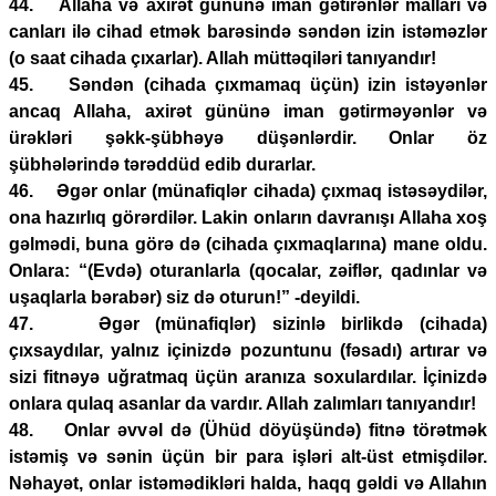
44. Allaha və axirət gününə iman gətirənlər malları və
canları ilə cihad etmək barəsində səndən izin istəməzlər
(o saat cihada çıxarlar). Allah müttəqiləri tanıyandır!
45. Səndən (cihada çıxmamaq üçün) izin istəyənlər
ancaq Allaha, axirət gününə iman gətirməyənlər və
ürəkləri şəkk-şübhəyə düşənlərdir. Onlar öz
şübhələrində tərəddüd edib durarlar.
46. Əgər onlar (münafiqlər cihada) çıxmaq istəsəydilər,
ona hazırlıq görərdilər. Lakin onların davranışı Allaha xoş
gəlmədi, buna görə də (cihada çıxmaqlarına) mane oldu.
Onlara: “(Evdə) oturanlarla (qocalar, zəiflər, qadınlar və
uşaqlarla bərabər) siz də oturun!” -deyildi.
47. Əgər (münafiqlər) sizinlə birlikdə (cihada)
çıxsaydılar, yalnız içinizdə pozuntunu (fəsadı) artırar və
sizi fitnəyə uğratmaq üçün aranıza soxulardılar. İçinizdə
onlara qulaq asanlar da vardır. Allah zalımları tanıyandır!
48. Onlar əvvəl də (Ühüd döyüşündə) fitnə törətmək
istəmiş və sənin üçün bir para işləri alt-üst etmişdilər.
Nəhayət, onlar istəmədikləri halda, haqq gəldi və Allahın