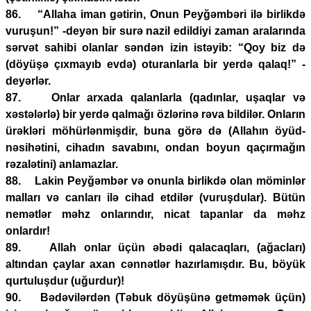
86. “Allaha iman gətirin, Onun Peyğəmbəri ilə birlikdə
vuruşun!” -deyən bir surə nazil edildiyi zaman aralarında
sərvət sahibi olanlar səndən izin istəyib: “Qoy biz də
(döyüşə çıxmayıb evdə) oturanlarla bir yerdə qalaq!” -
deyərlər.
87. Onlar arxada qalanlarla (qadınlar, uşaqlar və
xəstələrlə) bir yerdə qalmağı özlərinə rəva bildilər. Onların
ürəkləri möhürlənmişdir, buna görə də (Allahın öyüd-
nəsihətini, cihadın savabını, ondan boyun qaçırmağın
rəzalətini) anlamazlar.
88. Lakin Peyğəmbər və onunla birlikdə olan möminlər
malları və canları ilə cihad etdilər (vuruşdular). Bütün
nemətlər məhz onlarındır, nicat tapanlar da məhz
onlardır!
89. Allah onlar üçün əbədi qalacaqları, (ağacları)
altından çaylar axan cənnətlər hazırlamışdır. Bu, böyük
qurtuluşdur (uğurdur)!
90. Bədəvilərdən (Təbuk döyüşünə getməmək üçün)