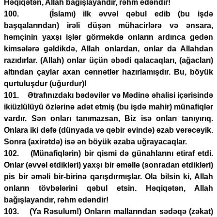
Həqiqətən, Allah bağışlayandır, rəhm edəndir!
100. (İslamı) ilk əvvəl qəbul edib (bu işdə
başqalarından) irəli düşən mühacirlərə və ənsara,
həmçinin yaxşı işlər görməkdə onların ardınca gedən
kimsələrə gəldikdə, Allah onlardan, onlar da Allahdan
razıdırlar. (Allah) onlar üçün əbədi qalacaqları, (ağacları)
altından çaylar axan cənnətlər hazırlamışdır. Bu, böyük
qurtuluşdur (uğurdur)!
101. Ətrafınızdakı bədəvilər və Mədinə əhalisi içərisində
ikiüzlülüyü özlərinə adət etmiş (bu işdə mahir) münafiqlər
vardır. Sən onları tanımazsan, Biz isə onları tanıyırıq.
Onlara iki dəfə (dünyada və qəbir evində) əzab verəcəyik.
Sonra (axirətdə) isə ən böyük əzaba uğrayacaqlar.
102. (Münafiqlərin) bir qismi də günahlarını etiraf etdi.
Onlar (əvvəl etdikləri) yaxşı bir əməllə (sonradan etdikləri)
pis bir əməli bir-birinə qarışdırmışlar. Ola bilsin ki, Allah
onların tövbələrini qəbul etsin. Həqiqətən, Allah
bağışlayandır, rəhm edəndir!
103. (Ya Rəsulum!) Onların mallarından sədəqə (zəkat)