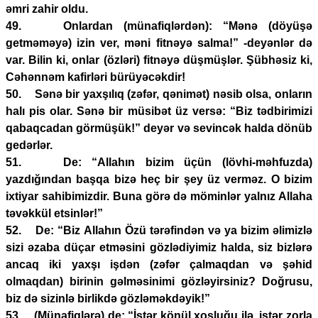
əmri zahir oldu.
49. Onlardan (münafiqlərdən): “Mənə (döyüşə
getməməyə) izin ver, məni fitnəyə salma!” -deyənlər də
var. Bilin ki, onlar (özləri) fitnəyə düşmüşlər. Şübhəsiz ki,
Cəhənnəm kafirləri bürüyəcəkdir!
50. Sənə bir yaxşılıq (zəfər, qənimət) nəsib olsa, onların
halı pis olar. Sənə bir müsibət üz versə: “Biz tədbirimizi
qabaqcadan görmüşük!” deyər və sevincək halda dönüb
gedərlər.
51. De: “Allahın bizim üçün (lövhi-məhfuzda)
yazdığından başqa bizə heç bir şey üz verməz. O bizim
ixtiyar sahibimizdir. Buna görə də möminlər yalnız Allaha
təvəkkül etsinlər!”
52. De: “Biz Allahın Özü tərəfindən və ya bizim əlimizlə
sizi əzaba düçar etməsini gözlədiyimiz halda, siz bizlərə
ancaq iki yaxşı işdən (zəfər çalmaqdan və şəhid
olmaqdan) birinin gəlməsinimi gözləyirsiniz? Doğrusu,
biz də sizinlə birlikdə gözləməkdəyik!”
53. (Münafiqlərə) de: “İstər könül xoşluğu ilə, istər zorla