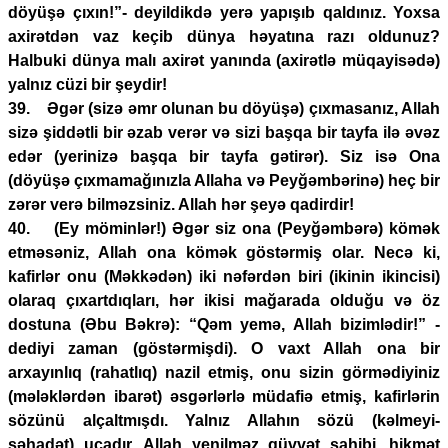
döyüşə çıxın!”- deyildikdə yerə yapışıb qaldınız. Yoxsa
axirətdən vaz keçib dünya həyatına razı oldunuz?
Halbuki dünya malı axirət yanında (axirətlə müqayisədə)
yalnız cüzi bir şeydir!
39. Əgər (sizə əmr olunan bu döyüşə) çıxmasanız, Allah
sizə şiddətli bir əzab verər və sizi başqa bir tayfa ilə əvəz
edər (yerinizə başqa bir tayfa gətirər). Siz isə Ona
(döyüşə çıxmamağınızla Allaha və Peyğəmbərinə) heç bir
zərər verə bilməzsiniz. Allah hər şeyə qadirdir!
40. (Ey möminlər!) Əgər siz ona (Peyğəmbərə) kömək
etməsəniz, Allah ona kömək göstərmiş olar. Necə ki,
kafirlər onu (Məkkədən) iki nəfərdən biri (ikinin ikincisi)
olaraq çıxartdıqları, hər ikisi mağarada olduğu və öz
dostuna (Əbu Bəkrə): “Qəm yemə, Allah bizimlədir!” -
dediyi zaman (göstərmişdi). O vaxt Allah ona bir
arxayınlıq (rahatlıq) nazil etmiş, onu sizin görmədiyiniz
(mələklərdən ibarət) əsgərlərlə müdafiə etmiş, kafirlərin
sözünü alçaltmışdı. Yalnız Allahın sözü (kəlmeyi-
şəhadət) ucadır. Allah yenilməz qüvvət sahibi, hikmət