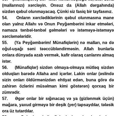
(mallarınızı) xərcləyin. Onsuz da (Allah dərgahında)
sizdən qəbul olunmayacaq. Çünki siz fasiq bir tayfasınız.
54. Onların xərclədiklərinin qəbul olunmasına mane
olan yalnız Allahı və Onun Peyğəmbərini inkar etmələri,
namaza tənbəl-tənbəl gəlmələri və istəməyə-istəməyə
xərcləmələridir.
55. (Ya Peyğəmbərim! Münafiqlərin) nə malları, nə də
oğul-uşağı səni təəccübləndirməsin. Allah bunlarla
onlara dünyada əzab vermək, kafir olaraq canlarını almaq
istər.
56. (Münafiqlər) sizdən olmaya-olmaya mütləq sizdən
olduqları barədə Allaha and içərlər. Lakin onlar (əslində
sizin onları öldürmənizdən ehtiyat edən, buna görə də
zahirən özlərini müsəlman kimi göstərən) qorxaq bir
zümrədir.
57. Əgər onlar bir sığınacaq və ya (gizlənmək üçün)
mağara, yaxud girməyə bir deşik (yer) tapsaydılar, tələsik
ora üz tutardılar.