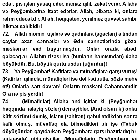
edər, pis işləri yasaq edər, namaz qılıb zəkat verər, Allaha
və Peyğəmbərinə itaət edərlər. Allah, əlbəttə ki, onlara
rəhm edəcəkdir. Allah, həqiqətən, yenilməz qüvvət sahibi,
hikmət sahibidir!
72. Allah mömin kişilərə və qadınlara (ağacları) altından
çaylar axan cənnətlər və Ədn cənnətlərində gözəl
məskənlər vəd buyurmuşdur. Onlar orada əbədi
qalacaqlar. Allahın rizası isə (bunların hamısından) daha
böyükdür. Bu, böyük qurtuluşdur (uğurdur)!
73. Ya Peyğəmbər! Kafirlərə və münafiqlərə qarşı vuruş!
(Kafirləri qılıncla, münafiqləri isə dəlil-sübutla, sözlə məhv
et!) Onlarla sərt davran! Onların məskəni Cəhənnəmdir.
Ora nə pis yerdir!
74. (Münafiqlər) Allaha and içirlər ki, (Peyğəmbər
haqqında nalayiq sözlər) deməyiblər. (And olsun ki) onlar
küfr sözünü demiş, islamı (zahirən) qəbul etdikdən sonra
kafir olmuş, müvəffəq ola bilmədikləri bir işə (Təbuk
döyüşündən qayıdarkən Peyğəmbərə qarşı hazırladıqları
sui-qəsdə) girişmişdilər. (Münafiqlərin Peyğəmbərə və