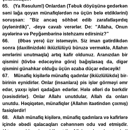
65. (Ya Rəsulum!) Onlardan (Təbuk döyüşünə gedərkən
səni lağa qoyan münafiqlərdən nə üçün belə etdiklərini)
soruşsan: “Biz ancaq söhbət edib zarafatlaşırdıq
(əylənirdik)”, -deyə cavab verərlər. De: “Allaha, Onun
ayələrinə və Peyğəmbərinə istehzamı edirsiniz?”
66. (Əbəs yerə) üzr istəməyin. Siz iman gətirdikdən
sonra (daxilinizdəki ikiüzlülüyü büruzə verməklə, Allahın
əmrlərini unutmaqla) artıq kafir oldunuz. Aranızdan bir
qismini (tövbə edəcəyinə görə) bağışlasaq da, digər
qismini günahkar olduğu üçün əzaba düçar edəcəyik!
67. Münafiq kişilərlə münafiq qadınlar (ikiüzlülükdə) bir-
birinin eynidirlər. Onlar (insanlara) pis işlər görməyi əmr
edər, yaxşı işləri qadağan edərlər. Hələ əlləri də bərkdir
(xəsisdirlər). Onlar Allahı unutdular, Allah da onları
unutdu. Həqiqətən, münafiqlər (Allahın itaətindən çıxmış)
fasiqlərdir!
68. Allah münafiq kişilərə, münafiq qadınlara və kafirlərə
içində əbədi qalacaqları cəhənnəm odu vəd etmişdir.