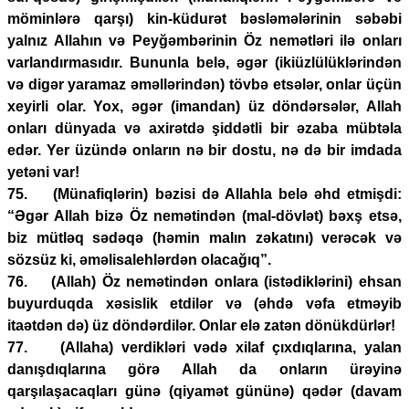
möminlərə qarşı) kin-küdurət bəsləmələrinin səbəbi
yalnız Allahın və Peyğəmbərinin Öz nemətləri ilə onları
varlandırmasıdır. Bununla belə, əgər (ikiüzlülüklərindən
və digər yaramaz əməllərindən) tövbə etsələr, onlar üçün
xeyirli olar. Yox, əgər (imandan) üz döndərsələr, Allah
onları dünyada və axirətdə şiddətli bir əzaba mübtəla
edər. Yer üzündə onların nə bir dostu, nə də bir imdada
yetəni var!
75. (Münafiqlərin) bəzisi də Allahla belə əhd etmişdi:
“Əgər Allah bizə Öz nemətindən (mal-dövlət) bəxş etsə,
biz mütləq sədəqə (həmin malın zəkatını) verəcək və
sözsüz ki, əməlisalehlərdən olacağıq”.
76. (Allah) Öz nemətindən onlara (istədiklərini) ehsan
buyurduqda xəsislik etdilər və (əhdə vəfa etməyib
itaətdən də) üz döndərdilər. Onlar elə zatən dönükdürlər!
77. (Allaha) verdikləri vədə xilaf çıxdıqlarına, yalan
danışdıqlarına görə Allah da onların ürəyinə
qarşılaşacaqları günə (qiyamət gününə) qədər (davam