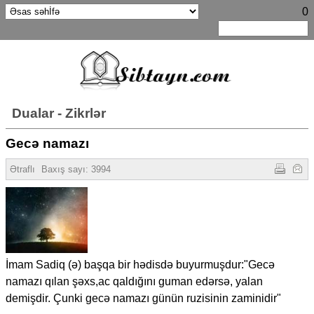
0
Dualar - Zikrlər
Gecə namazı
Ətraflı
Baxış sayı:
3994
İmam Sadiq (ə) başqa bir hədisdə buyurmuşdur:"Gecə
namazı qılan şəxs,ac qaldığını guman edərsə, yalan
demişdir. Çunki gecə namazı günün ruzisinin zaminidir"