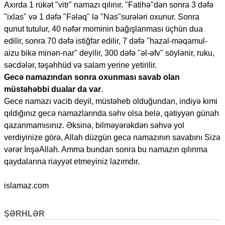
Axırda 1 rükət "vitr" namazı qılınır. "Fatihə"dən sonra 3 dəfə
"ixlas" və 1 dəfə "Fələq" lə "Nas"surələri oxunur. Sonra
qunut tutulur, 40 nəfər mominin bağışlanması üçhün dua
edilir, sonra 70 dəfə istiğfar edilir, 7 dəfə "hazal-məqamul-
aizu bikə minən-nar" deyilir, 300 dəfə "əl-əfv" söylənir, ruku,
səcdələr, təşəhhüd və salam yerine yetirilir.
Gecə namazından sonra oxunması savab olan
müstəhəbbi dualar da var
.
Gece namazı vacib deyil, müstəheb olduğundan, indiyə kimi
qıldığınız gecə namazlarında səhv olsa belə, qətiyyən günah
qazanmamısınız. Əksinə, bilməyərəkdən səhvə yol
verdiyinize görə, Allah düzgün gecə namazının savabını Sizə
vərər İnşəAllah. Amma bundan sonra bu namazın qılınma
qaydalarına riayyət etmeyiniz lazımdır.
islamaz.com
ŞƏRHLƏR