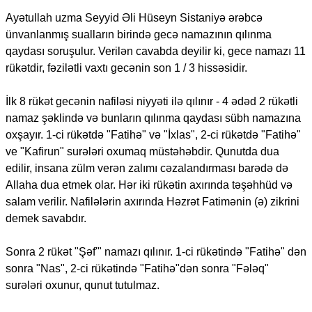
Ayətullah uzma Seyyid Əli Hüseyn Sistaniyə ərəbcə
ünvanlanmış sualların birində gecə namazının qılınma
qaydası soruşulur. Verilən cavabda deyilir ki, gece namazı 11
rükətdir, fəzilətli vaxtı gecənin son 1 / 3 hissəsidir.
İlk 8 rükət gecənin nafiləsi niyyəti ilə qılınır - 4 ədəd 2 rükətli
namaz şəklində və bunların qılınma qaydası sübh namazına
oxşayır. 1-ci rükətdə "Fatihə" və "İxlas", 2-ci rükətdə "Fatihə"
ve "Kafirun" surələri oxumaq müstəhəbdir. Qunutda dua
edilir, insana zülm verən zalımı cəzalandırması barədə də
Allaha dua etmek olar. Hər iki rükətin axırında təşəhhüd və
salam verilir. Nafilələrin axırında Həzrət Fatimənin (ə) zikrini
demek savabdır.
Sonra 2 rükət "Şəf'" namazı qılınır. 1-ci rükətində "Fatihə" dən
sonra "Nas", 2-ci rükətində "Fatihə"dən sonra "Fələq"
surələri oxunur, qunut tutulmaz.