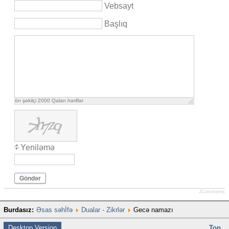
Vebsayt
Başlıq
ön şəkilçi
2000
Qalan həriflər
Yeniləmə
Göndər
JComments
Burdasız:
Əsas səhİfə
Dualar - Zikrlər
Gecə namazı
Desktop Version
Top