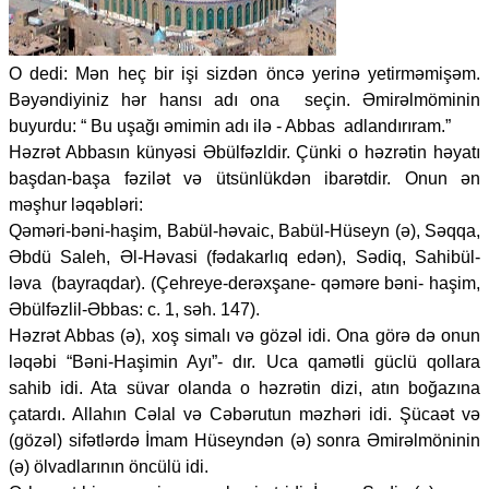
O dedi: Mən heç bir işi sizdən öncə yerinə yetirməmişəm.
Bəyəndiyiniz hər hansı adı ona seçin. Əmirəlmöminin
buyurdu: “ Bu uşağı əmimin adı ilə - Abbas adlandırıram.”
Həzrət Abbasın künyəsi Əbülfəzldir. Çünki o həzrətin həyatı
başdan-başa fəzilət və ütsünlükdən ibarətdir. Onun ən
məşhur ləqəbləri:
Qəməri-bəni-haşim, Babül-həvaic, Babül-Hüseyn (ə), Səqqa,
Əbdü Saleh, Əl-Həvasi (fədakarlıq edən), Sədiq, Sahibül-
ləva (bayraqdar). (Çehreye-derəxşane- qəməre bəni- haşim,
Əbülfəzlil-Əbbas: c. 1, səh. 147).
Həzrət Abbas (ə), xoş simalı və gözəl idi. Ona görə də onun
ləqəbi “Bəni-Haşimin Ayı”- dır. Uca qamətli güclü qollara
sahib idi. Ata süvar olanda o həzrətin dizi, atın boğazına
çatardı. Allahın Cəlal və Cəbərutun məzhəri idi. Şücaət və
(gözəl) sifətlərdə İmam Hüseyndən (ə) sonra Əmirəlmöninin
(ə) ölvadlarının öncülü idi.