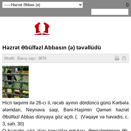
0
Həzrət Əbülfəzl Abbasın (ə) təvəllüdü
Ətraflı
Baxış sayı:
3879
Hicri təqvimi ilə 26-cı il, rəcəb ayının dördüncü günü Kərbəla
ələmdarı, Neynəva saqi, Bəni-Haşimin Qəməri həzrət
Əbülfəzl Abbas dünyaya göz açdı. (. (Vəqaye və həvadis, c.
3, səh. 30)
O həzrətin əziz atası təqvalılar mövlası, Əmirəlmöminin Əli