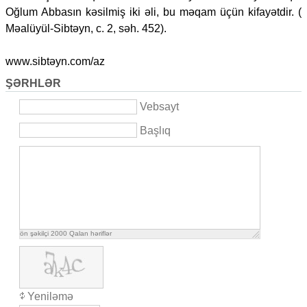
Oğlum Abbasın kəsilmiş iki əli, bu məqam üçün kifayətdir. (
Məalüyül-Sibtəyn, c. 2, səh. 452).
www.sibtəyn.com/az
ŞƏRHLƏR
Vebsayt
Başlıq
ön şəkilçi
2000
Qalan həriflər
Yeniləmə