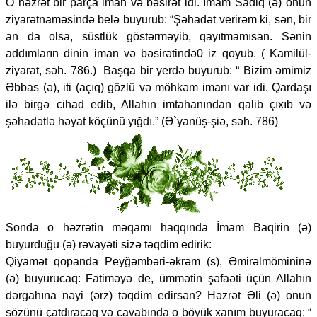
O həzrət bir parça iman və bəsirət idi. İmam Sadiq (ə) onun
ziyarətnaməsində belə buyurub: “Şəhadət verirəm ki, sən, bir
an da olsa, süstlük göstərməyib, qayıtmamısan. Sənin
addımların dinin iman və bəsirətində0 iz qoyub. ( Kamilül-
ziyarat, səh. 786.) Başqa bir yerdə buyurub: “ Bizim əmimiz
Əbbas (ə), iti (açıq) gözlü və möhkəm imanı var idi. Qardaşı
ilə birgə cihad edib, Allahın imtahanından qalib çıxıb və
şəhadətlə həyat köçünü yığdı.” (Ə`yanüş-şiə, səh. 786)
Sonda o həzrətin məqamı haqqında İmam Baqirin (ə)
buyurduğu (ə) rəvayəti sizə təqdim edirik:
Qiyamət qopanda Peyğəmbəri-əkrəm (s), Əmirəlmömininə
(ə) buyurucaq: Fatiməyə de, ümmətin şəfaəti üçün Allahın
dərgahına nəyi (ərz) təqdim edirsən? Həzrət Əli (ə) onun
sözünü çatdıracaq və cavabında o böyük xanım buyuracaq: “