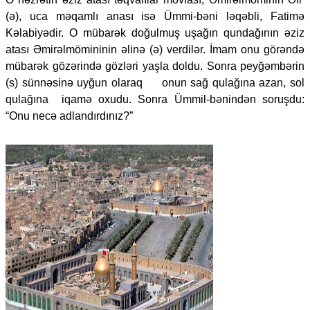
(ə), uca məqamlı anası isə Ümmi-bəni ləqəbli, Fatimə
Kəlabiyədir. O mübarək doğulmuş uşağın qundağının əziz
atası Əmirəlmömininin əlinə (ə) verdilər. İmam onu görəndə
mübarək gözərində gözləri yaşla doldu. Sonra peyğəmbərin
(s) sünnəsinə uyğun olaraq onun sağ qulağına azan, sol
qulağına iqamə oxudu. Sonra Ümmil-bənindən soruşdu:
“Onu necə adlandırdınız?”