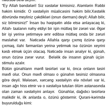
“Ey Allah bəndələri! Siz xəstələr kimisiniz. Aləmlərin Rəbbi
həkim kimidir. O xəstəliyin müalicəsini həkim bilir.Xəstəlik
dövründə meyliniz çəkdikləri (onun dərmanı) deyil; Allah bilir,
siz bilmirsiniz!" İnsan bu həqiqətin əldə etsə anlayacaq ki,
Allah- taalanın nəhy etdiyi bir işin mütləq bir zərəri var. Əgər
bir işi yerinə yetirməyə əmr edibsə mütləq onda bir zəruri
məsləhət var. Nəticədə Allahla qarşı çıxmq özünə qarşı
çıxmaq, ilahi fərmanları yerinə yetirmək isə özünün xeyrini
kəsb etmək üçün olacaq. Nəticədə insan analyır ki, günah,
onun özünə zərər vurur. Beləlik də insanın günah üçün
stimulu azalır.
Bütün günahların mənfi təsirləri var ki, öncə onların təsiri
məxfi olur. Onun məxfi olması o günahın təsirsiz olmasına
görə deyil. Mələsən, xərcəng xəstəliyin elə növləri var ki,
insan ağrı hiss etmir və o xəstəliyə tutulan ölüm astanasında
olan zaman xəstəliyini anlayır. Günahlar, dağıdıcı təsirlərə
malikdir ki, ilk anlarda o, özünü göstərmir. Qurani-kərimdə
buyurulduğu kimi: