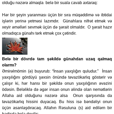
olduğu nəzərə almaqla belə bir suala cavab axtaraq:
Hər bir şeyin yaranması üçün bir sıra müqəddimə və ibtidai
işlərin yerinə yetməsi lazımdır. Günahlara nifrət etmək və
xeyir əməlləri sevmək üçün də şərait olmaldır. O şərait hazır
olmadıqca günahı tərk etmək çox çətindir.
Belə bir dövrdə tam şəkildə günahdan uzaq qalmaq
olarmı?
Əmirəlmömin (ə) buyurub: “İnsan yaxşlığın quludur.” İnsan
yaxşılığını gördüyü şəxsin önündə təvazökarlıq göstərir və
çalışır ki, hər hansı bir şəkildə onun yaxşılığının əvəzini
ödəsin. Beləliklə də əgər insan onun əlində olan nemətlərin
Allaha aid olduğunu nəzərə alsa Onun qarşısında da
təvazökarlıq hissini duyacaq. Bu hiss isə bəndəliyi onun
üçün asanlaşdıracaq. Allahın Rəsuluna (s) aid edilərn bir
hədisdə belə deyilir: