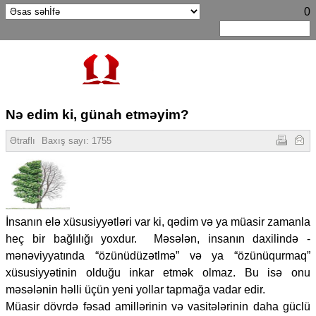
0
Nə edim ki, günah etməyim?
Ətraflı
Baxış sayı:
1755
İnsanın elə xüsusiyyətləri var ki, qədim və ya müasir zamanla
heç bir bağlılığı yoxdur. Məsələn, insanın daxilində -
mənəviyyatında “özünüdüzətlmə” və ya “özünüqurmaq”
xüsusiyyətinin olduğu inkar etmək olmaz. Bu isə onu
məsələnin həlli üçün yeni yollar tapmağa vadar edir.
Müasir dövrdə fəsad amillərinin və vasitələrinin daha güclü