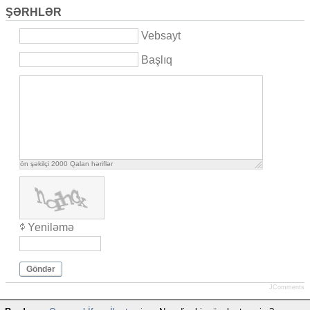
ŞƏRHLƏR
Vebsayt
Başlıq
ön şəkilçi
2000
Qalan həriflər
Yeniləmə
Göndər
JComments