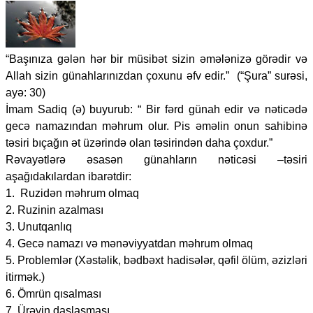
“Başınıza gələn hər bir müsibət sizin əmələnizə görədir və
Allah sizin günahlarınızdan çoxunu əfv edir.” (“Şura” surəsi,
ayə: 30)
İmam Sadiq (ə) buyurub: “ Bir fərd günah edir və nəticədə
gecə namazından məhrum olur. Pis əməlin onun sahibinə
təsiri bıçağın ət üzərində olan təsirindən daha çoxdur.”
Rəvayətlərə əsasən günahların nəticəsi –təsiri
aşağıdakılardan ibarətdir:
1. Ruzidən məhrum olmaq
2. Ruzinin azalması
3. Unutqanlıq
4. Gecə namazı və mənəviyyatdan məhrum olmaq
5. Problemlər (Xəstəlik, bədbəxt hadisələr, qəfil ölüm, əzizləri
itirmək.)
6. Ömrün qısalması
7. Ürəyin daşlaşması