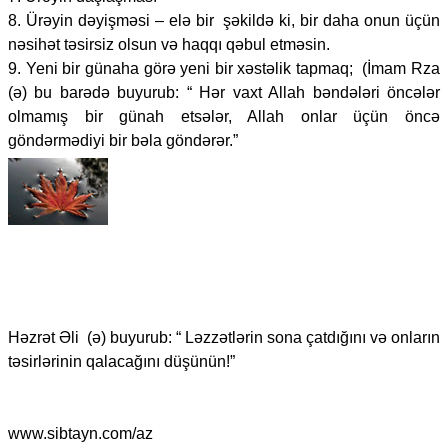
8. Ürəyin dəyişməsi – elə bir şəkildə ki, bir daha onun üçün
nəsihət təsirsiz olsun və haqqı qəbul etməsin.
9. Yeni bir günaha görə yeni bir xəstəlik tapmaq; (İmam Rza
(ə) bu barədə buyurub: “ Hər vaxt Allah bəndələri öncələr
olmamış bir günah etsələr, Allah onlar üçün öncə
göndərmədiyi bir bəla göndərər.”
Həzrət Əli (ə) buyurub: “ Ləzzətlərin sona çatdığını və onların
təsirlərinin qalacağını düşünün!”
www.sibtayn.com/az