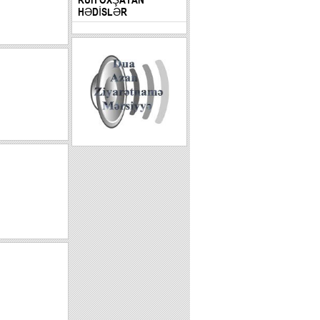
HƏDİSLƏR