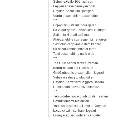
Səhmi-səlatilə Əbülfəzli çün
Ləşgəri ədayə nəmayan olub
Heydəri-Səftər kimi şəmşirini
Vurdu qoşun əhli-hərasan olub
***
Ərşeyi-zin üstə tutubdur qərar
Ba vüqar qabizül-ərvah kimi zülfüqar,
Səfləri ta ki elədi tarü-mar
Ahü-zar etdilə çox ləşgəri bi nəngü-ar
Səxt olub ol qövmə o dəm karizar
Ba hezar zəhmət ediblər fərar
Ta ki qoşun əhlinə qalib olub
***
Toz tutub hər bir tərəfi ol zaman
Kərbü-bəladə elə tufan olub
Girdü-qübar içrə uzun əlləri, ləşgəri
Vəhşətə salmış tutulub dilləri
Heydəri-Kərrar kimi ləşgərə, səflərə
Həmlə edib nəzmü-nizamın pozub
***
Təblü-dəhəl sövtü tutub göyləri, yerləri
Gətirdi təmami-məlaikləri
Yadə salıb şiri-xuda Heydəri, Xeybəri
Lərzəyə salmışdı hamı ləşgəri
Olmayacaq sağ qutaran cəngidən