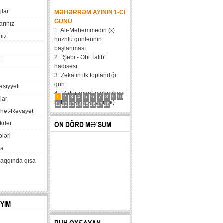
jlar
MƏHƏRRƏM AYININ 1-CI
GÜNÜ
arınız
1. Ali-Məhəmmədin (s)
miz
hüznlü günlərinin
başlanması
2. “Şebi - Əbi Talib”
i
hadisəsi
3. Zəkatın ilk toplandığı
gün
xasiyyəti
4. “Zatür-rüqa” müharibəsi
1
2
3
4
5
6
7
8
9
10
lar
5. Həzrət Hüseynin (ə)
11
12
13
14
15
16
17
18
hət-Rəvayət
karvanının Bəni Məqatilin
qəsrinə çatması
krlər
ON DÖRD MƏ`SUM
6....
ləri
va
haqqında qısa
AYIM
RUH OXŞAYAN