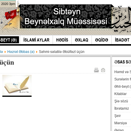
k 2020 3pm
-BEYT (Ə)
İSLAMİ AYLAR
HƏDİS
ƏXLAQ
ƏQİDƏ
İBADƏT
lə
Həzrət Əbbas (ə)
Səhmi-səlatilə Əbülfəzl üçün
 üçün
ƏSAS S
Həmd və 
Surələrin f
Əhli-beyt (
Kitablar
Şiə sözü
İbrətamiz
Şeir
Mərsiyə
Əxlaq