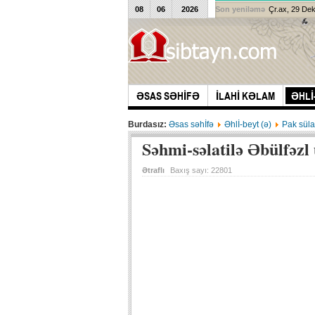
08
06
2026
Son yeniləmə
Çr.ax, 29 De
ƏSAS SƏHİFƏ
İLAHİ KƏLAM
ƏHLİ
Burdasız:
Əsas səhİfə
Əhlİ-beyt (ə)
Pak süla
Səhmi-səlatilə Əbülfəzl
Ətraflı
Baxış sayı:
22801