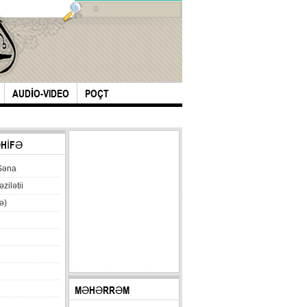
0
AUDİO-VIDEO
POÇT
ƏHİFƏ
Səna
əzilətii
ə)
MƏHƏRRƏM