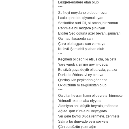
Ləşgəri-ədalərə elan olub
***
Səfheyi-meydanə olubdur rəvan
Ləxtə qan oldu qiyamət əyan
Səslədilər nuri Əli, əl-əman, bir zaman
Rəhm elə bu ləşgərə şiri-jiyan
Etdilər Səd oğluna axər bəyan, şamiyan
Qalmadı ləşgərdə can
Çarə elə ləşgərə can verməyə
Kufəvü-Şam əhli şitaban olub
***
Keçmədi ol qədri ki əfsus ola, ba cəfa
Yarə vurub cisminə qövmi-dəğa
Bu sözü guya deyib ol ba vəfa, ya əxa
Dərk elə Əbbasuvi ey binəva
Qardaşuvin peykərinə gör necə
Ox düzülüb misli-gülüstan olub
***
Qaldılar heyran hamı ol qeyrətə, himmətə
Yetmədi axər əcəba niyyətə
Aləmiyan əhli düşüb heyrətə, möhnətə
Ağladı qan cümlə bu keyfiyyətə
Ver gələ tövfiqi Xuda rəhmətə, zəhmətə
Salma bu dünyadə yetir şövkətə
Çün bu sözün yazmağın