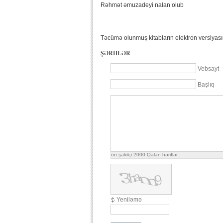
Rəhmət əmuzadeyi nalan olub
Təcümə olunmuş kitabların elektron versiyası
ŞƏRHLƏR
Vebsayt
Başlıq
ön şəkilçi
2000
Qalan həriflər
Yeniləmə