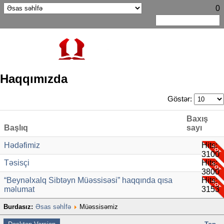
0
Haqqımızda
Göstər:
Baxış
Başlıq
sayı
Hədəfimiz
Hits:
3100
Təsisçi
Hits:
3800
“Beynəlxalq Sibtəyn Müəssisəsi” haqqında qısa
Hits:
məlumat
3153
Burdasız:
Əsas səhİfə
Müəssisəmiz