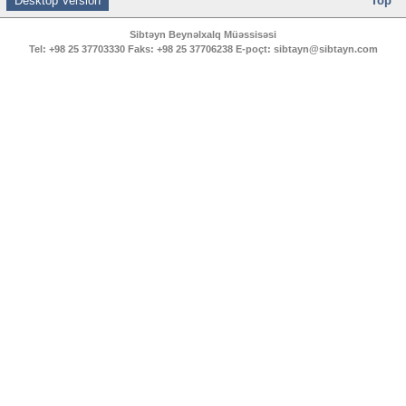
Desktop Version
Top
Sibtəyn Beynəlxalq Müəssisəsi
Tel:
+98 25 37703330
Faks:
+98 25 37706238
E-poçt:
sibtayn@sibtayn.com