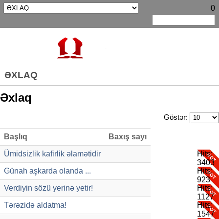
0
ƏXLAQ
Əxlaq
Göstər:
Başlıq
Baxış sayı
Ümidsizlik kafirlik əlamətidir
Hits:
3403
Günah aşkarda olanda ...
Hits:
923
Verdiyin sözü yerinə yetir!
Hits:
1127
Tərəzidə aldatma!
Hits:
1547