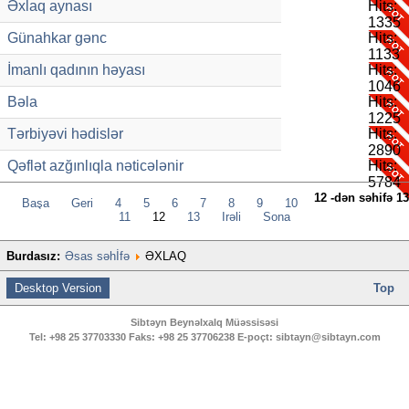
Əxlaq aynası
Hits:
1335
Günahkar gənc
Hits:
1133
İmanlı qadının həyası
Hits:
1046
Bəla
Hits:
1225
Tərbiyəvi hədislər
Hits:
2890
Qəflət azğınlıqla nəticələnir
Hits:
5784
12 -dən səhifə 13
Başa
Geri
4
5
6
7
8
9
10
11
12
13
İrəli
Sona
Burdasız:
Əsas səhİfə
ƏXLAQ
Desktop Version
Top
Sibtəyn Beynəlxalq Müəssisəsi
Tel:
+98 25 37703330
Faks:
+98 25 37706238
E-poçt:
sibtayn@sibtayn.com