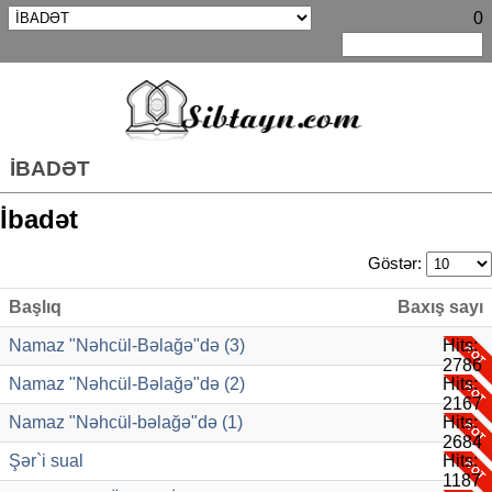
0
İBADƏT
İbadət
Göstər:
Başlıq
Baxış sayı
Namaz "Nəhcül-Bəlağə"də (3)
Hits:
2786
Namaz "Nəhcül-Bəlağə"də (2)
Hits:
2167
Namaz "Nəhcül-bəlağə"də (1)
Hits:
2684
Şər`i sual
Hits:
1187