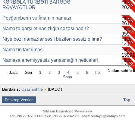
KƏRBƏLA TÜRBƏTİ BARƏDƏ
Hits:
RƏVAYƏTLƏR
2022
Peyğəmbərin və İmamın namazı
Hits:
2617
Namaza qarşı etinasızlığın cəzası nədir?
Hits:
959
Niyə bəzi namazlar səsli bəziləri səssiz qılınır?
Hits:
1417
Namazın tərcüməsi
Hits:
13991
Namaza əhəmiyyətsiz yanaşmağın nəticələri
Hits:
1411
1 -dən səhifə 6
Başa
Geri
1
2
3
4
5
6
İrəli
Sona
Burdasız:
Əsas səhİfə
İBADƏT
Desktop Version
Top
Sibtəyn Beynəlxalq Müəssisəsi
Tel:
+98 25 37703330
Faks:
+98 25 37706238
E-poçt:
sibtayn@sibtayn.com