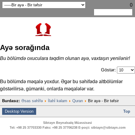
0
Ayə sorağında
Bu bölümdə oxuculara təqdim olunan ayə, vaxtaşırı yenilənir!
Göstər:
Bu bölümdə məqalə yoxdur. Əgər bu səhifədə altbölümlər
göstərilirsə, gümanki, onlarda məqalələr var.
Burdasız:
Əsas səhİfə
İlahİ kəlam
Quran
Bir ayə - Bir təfsir
Desktop Version
Top
Sibtəyn Beynəlxalq Müəssisəsi
Tel:
+98 25 37703330
Faks:
+98 25 37706238
E-poçt:
sibtayn@sibtayn.com