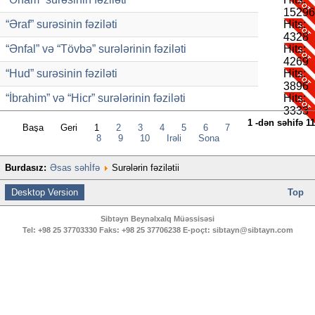
15296
“Əraf” surəsinin fəziləti
Hits:
4328
“Ənfal” və “Tövbə” surələrinin fəziləti
Hits:
4269
“Hud” surəsinin fəziləti
Hits:
3896
“İbrahim” və “Hicr” surələrinin fəziləti
Hits:
3333
1 -dən səhifə 11
Başa
Geri
1
2
3
4
5
6
7
8
9
10
İrəli
Sona
Burdasız:
Əsas səhİfə
Surələrin fəzilətii
Desktop Version
Top
Sibtəyn Beynəlxalq Müəssisəsi
Tel:
+98 25 37703330
Faks:
+98 25 37706238
E-poçt:
sibtayn@sibtayn.com