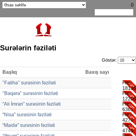
0
Surələrin fəziləti
Göstər:
Başlıq
Baxış sayı
"Fatihə" surəsinin fəziləti
Hits:
18136
"Bəqərə" surəsinin fəziləti
Hits:
12206
“Ali İmran” surəsinin fəziləti
Hits:
6361
“Nisa” surəsinin fəziləti
Hits:
4270
“Maidə” surəsinin fəziləti
Hits:
4749
“Ənam” surəsinin fəziləti
Hits: