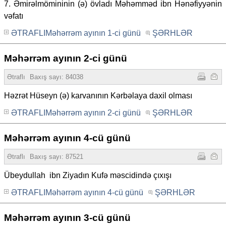
7. Əmirəlmömininin (ə) övladı Məhəmməd ibn Hənəfiyyənin
vəfatı
ƏTRAFLIMəhərrəm ayının 1-ci günü
ŞƏRHLƏR
Məhərrəm ayının 2-ci günü
Ətraflı
Baxış sayı: 84038
Həzrət Hüseyn (ə) karvanının Kərbəlaya daxil olması
ƏTRAFLIMəhərrəm ayının 2-ci günü
ŞƏRHLƏR
Məhərrəm ayının 4-cü günü
Ətraflı
Baxış sayı: 87521
Übeydullah ibn Ziyadın Kufə məscidində çıxışı
ƏTRAFLIMəhərrəm ayının 4-cü günü
ŞƏRHLƏR
Məhərrəm ayının 3-cü günü