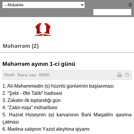
0
Məhərrəm (2)
Məhərrəm ayının 1-ci günü
Ətraflı
Baxış sayı: 84930
1. Ali-Məhəmmədin (s) hüznlü günlərinin başlanması
2. “Şebi - Əbi Talib” hadisəsi
3. Zəkatın ilk toplandığı gün
4. “Zatür-rüqa” müharibəsi
5. Həzrət Hüseynin (ə) karvanının Bəni Məqatilin qəsrinə
çatması
6. Mədinə xalqının Yəzid əleyhinə qiyamı