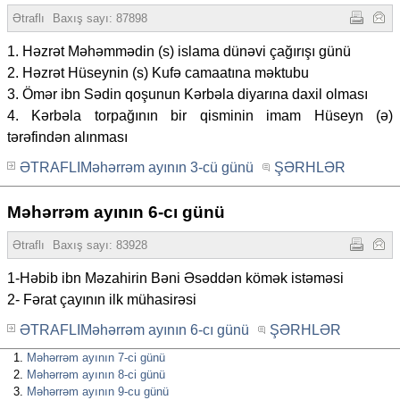
Ətraflı
Baxış sayı: 87898
1. Həzrət Məhəmmədin (s) islama dünəvi çağırışı günü
2. Həzrət Hüseynin (s) Kufə camaatına məktubu
3. Ömər ibn Sədin qoşunun Kərbəla diyarına daxil olması
4. Kərbəla torpağının bir qisminin imam Hüseyn (ə)
tərəfindən alınması
ƏTRAFLIMəhərrəm ayının 3-cü günü
ŞƏRHLƏR
Məhərrəm ayının 6-cı günü
Ətraflı
Baxış sayı: 83928
1-Həbib ibn Məzahirin Bəni Əsəddən kömək istəməsi
2- Fərat çayının ilk mühasirəsi
ƏTRAFLIMəhərrəm ayının 6-cı günü
ŞƏRHLƏR
Məhərrəm ayının 7-ci günü
Məhərrəm ayının 8-ci günü
Məhərrəm ayının 9-cu günü