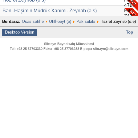
4762
Bəni-Haşimin Müdrük Xanımı- Zeynəb (ə.s)
Hits:
7430
Burdasız:
Əsas səhİfə
Əhlİ-beyt (ə)
Pak sülalə
Həzrət Zeynəb (s.ə)
Desktop Version
Top
Sibtəyn Beynəlxalq Müəssisəsi
Tel:
+98 25 37703330
Faks:
+98 25 37706238
E-poçt:
sibtayn@sibtayn.com