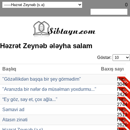
0
Həzrət Zeynəb ələyha salam
Göstər:
Başlıq
Baxış sayı
"Gözəllikdən başqa bir şey görmədim"
Hits:
3046
"Aranızda bir nəfər də müsəlman yoxdurmu..."
Hits:
2426
“Ey göz, səy et, çox ağla..."
Hits:
2744
Səmavi ad
Hits:
2513
Atasın zinəti
Hits:
2626
Həzrət Zeynəb (ə.s)
Hits: