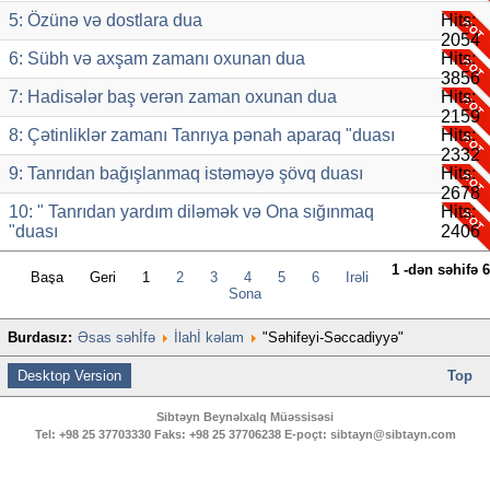
5: Özünə və dostlara dua
Hits:
2054
6: Sübh və axşam zamanı oxunan dua
Hits:
3856
7: Hadisələr baş verən zaman oxunan dua
Hits:
2159
8: Çətinliklər zamanı Tanrıya pənah aparaq "duası
Hits:
2332
9: Tanrıdan bağışlanmaq istəməyə şövq duası
Hits:
2678
10: " Tanrıdan yardım diləmək və Ona sığınmaq
Hits:
"duası
2406
1 -dən səhifə 6
Başa
Geri
1
2
3
4
5
6
İrəli
Sona
Burdasız:
Əsas səhİfə
İlahİ kəlam
"Səhifeyi-Səccadiyyə"
Desktop Version
Top
Sibtəyn Beynəlxalq Müəssisəsi
Tel:
+98 25 37703330
Faks:
+98 25 37706238
E-poçt:
sibtayn@sibtayn.com