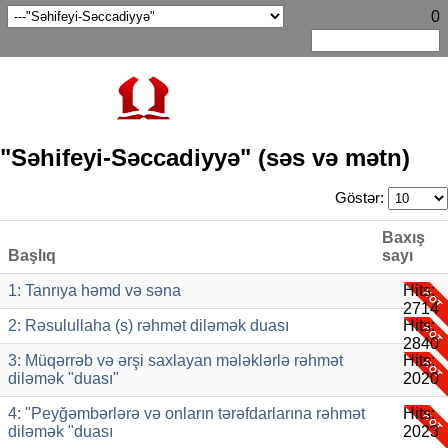
0
"Səhifeyi-Səccadiyyə" (səs və mətn)
Göstər:
Baxış
Başlıq
sayı
1: Tanrıya həmd və səna
Hits:
2714
2: Rəsulullaha (s) rəhmət diləmək duası
Hits:
2840
3: Müqərrəb və ərşi saxlayan mələklərlə rəhmət
Hits:
diləmək "duası"
2020
4: "Peyğəmbərlərə və onların tərəfdarlarına rəhmət
Hits:
diləmək "duası
2023