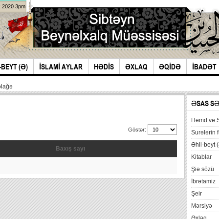
k 2020 3pm
-BEYT (Ə)
İSLAMİ AYLAR
HƏDİS
ƏXLAQ
ƏQİDƏ
İBADƏT
əlağə
ƏSAS S
Həmd və 
Göstər:
Surələrin f
Əhli-beyt (
Baxış sayı
Kitablar
Şiə sözü
İbrətamiz
Şeir
Mərsiyə
Əxlaq