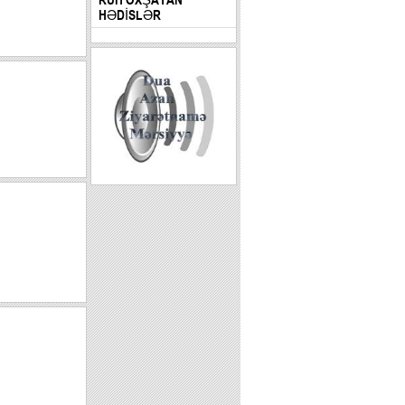
HƏDİSLƏR