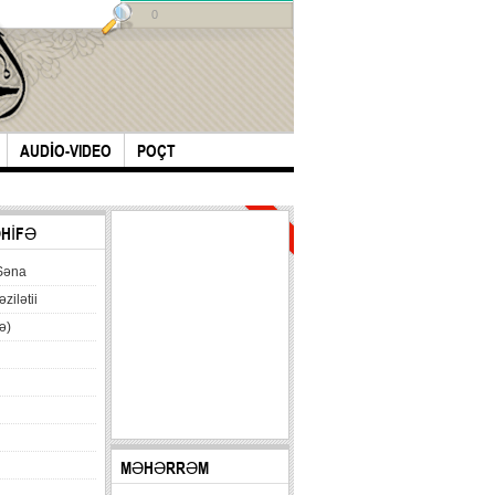
0
AUDİO-VIDEO
POÇT
Hits:
ƏHİFƏ
19004
Səna
əzilətii
ə)
MƏHƏRRƏM