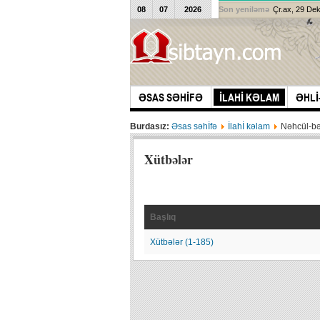
08
07
2026
Son yeniləmə
Çr.ax, 29 De
ƏSAS SƏHİFƏ
İLAHİ KƏLAM
ƏHLİ
Burdasız:
Əsas səhİfə
İlahİ kəlam
Nəhcül-b
Xütbələr
Başlıq
Xütbələr (1-185)