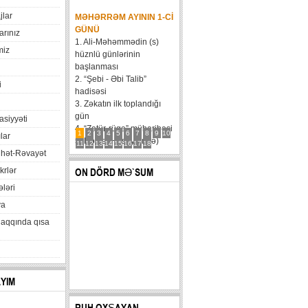
jlar
MƏHƏRRƏM AYININ 1-CI
GÜNÜ
arınız
1. Ali-Məhəmmədin (s)
miz
hüznlü günlərinin
başlanması
2. “Şebi - Əbi Talib”
i
hadisəsi
3. Zəkatın ilk toplandığı
gün
xasiyyəti
4. “Zatür-rüqa” müharibəsi
1
2
3
4
5
6
7
8
9
10
lar
5. Həzrət Hüseynin (ə)
11
12
13
14
15
16
17
18
hət-Rəvayət
karvanının Bəni Məqatilin
qəsrinə çatması
krlər
ON DÖRD MƏ`SUM
6....
ləri
va
haqqında qısa
AYIM
RUH OXŞAYAN