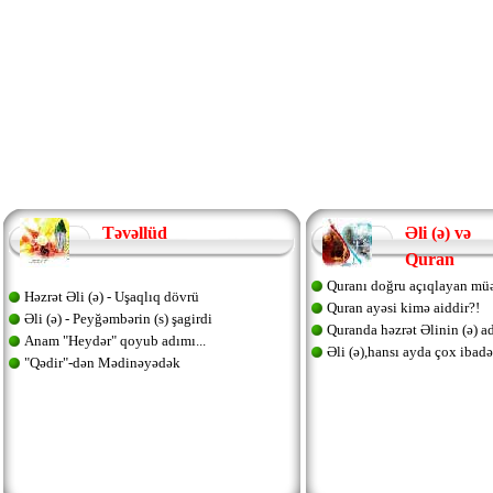
Təvəllüd
Əli (ə) və
Quran
Quranı doğru açıqlayan mü
Həzrət Əli (ə) - Uşaqlıq dövrü
Quran ayəsi kimə aiddir?!
Əli (ə) - Peyğəmbərin (s) şagirdi
Quranda həzrət Əlinin (ə) a
Anam "Heydər" qoyub adımı...
Əli (ə),hansı ayda çox ibadət
"Qədir"-dən Mədinəyədək