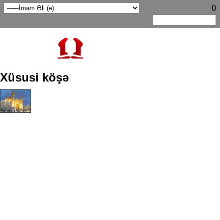
0
Xüsusi köşə