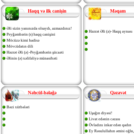
Haqq və ilk canişin
Məqam
Əli sizin yanınızda olsaydı, azmazdınız!
Həzrət Əli (ə)- Haqq aynası
Peyğəmbərin (s) haqq canişini
Möcüzə kimi hadisə
Mövcüdatın dili
Həzrət Əli (ə) -Peyğəmbərin şücaəti
Әlinin (ə) xəlifəliyə münasibəti
Nəhcül-bəlağə
Qəzavət
Bəzi xütbələri
Uşağın diyəsi!
Livat edənin cəzası
Övladını inkar edən qadın
Ey Rəsulullahın əmisi oğlu