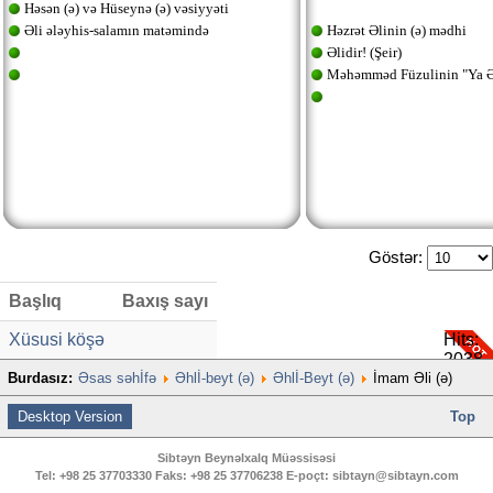
Həsən (ə) və Hüseynə (ə) vəsiyyəti
Əli ələyhis-salamın matəmində
Həzrət Əlinin (ə) mədhi
Əlidir! (Şeir)
Məhəmməd Füzulinin "Ya Əl
Göstər:
Başlıq
Baxış sayı
Xüsusi köşə
Hits:
2038
Burdasız:
Əsas səhİfə
Əhlİ-beyt (ə)
Əhlİ-Beyt (ə)
İmam Əli (ə)
Desktop Version
Top
Sibtəyn Beynəlxalq Müəssisəsi
Tel:
+98 25 37703330
Faks:
+98 25 37706238
E-poçt:
sibtayn@sibtayn.com