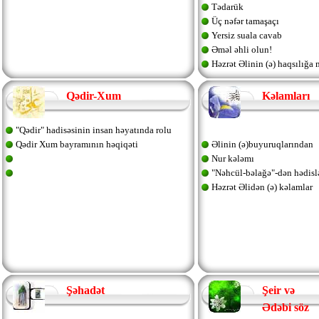
Tədarük
Üç nəfər tamaşaçı
Yersiz suala cavab
Əməl əhli olun!
Həzrət Əlinin (ə) haqsılığa
Yasa düşənə başsağlığı
Həzrət Əlinin (ə) kəlamı (1
Qədir-Xum
Kəlamları
"Qədir" hadisəsinin insan həyatında rolu
Qədir Xum bayramının həqiqəti
Əlinin (ə)buyuruqlarından
Nur kələmı
"Nəhcül-bəlağə"-dən hədisl
Həzrət Əlidən (ə) kəlamlar
Şəhadət
Şeir və
Ədəbi söz