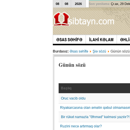
08
08
2026
Son yeniləmə
Çr.ax, 29 De
ƏSAS SƏHİFƏ
İLAHİ KƏLAM
ƏHLİ
Burdasız:
Əsas səhİfə
Şiə sözü
Günün sözü
Günün sözü
Başlıq
Oruc vacib oldu
Riyakarcasına olan əməlin qəbul olmamasını 
Bir rükət namazla "Əhməd" kəlməsi yazılır?!
Ruzini necə artırmaq olar?