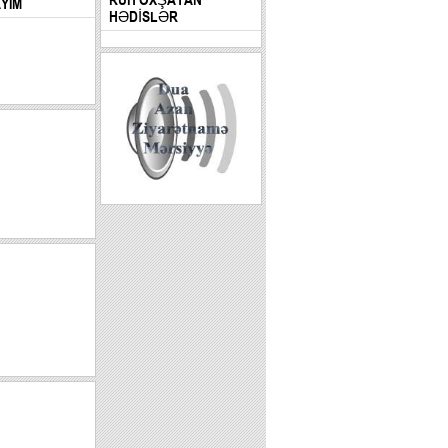
AYIM
HƏDİSLƏR