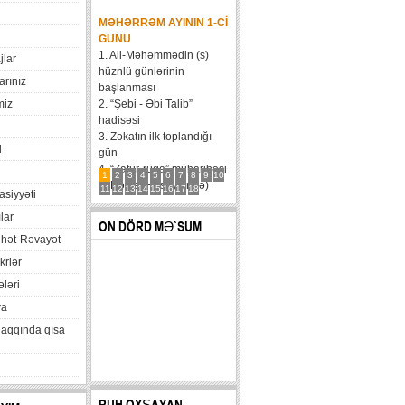
MƏHƏRRƏM AYININ 1-CI
GÜNÜ
1. Ali-Məhəmmədin (s)
jlar
hüznlü günlərinin
arınız
başlanması
miz
2. “Şebi - Əbi Talib”
hadisəsi
3. Zəkatın ilk toplandığı
i
gün
4. “Zatür-rüqa” müharibəsi
1
2
3
4
5
6
7
8
9
10
5. Həzrət Hüseynin (ə)
11
12
13
14
15
16
17
18
xasiyyəti
karvanının Bəni Məqatilin
lar
qəsrinə çatması
ON DÖRD MƏ`SUM
6....
hət-Rəvayət
krlər
ləri
va
haqqında qısa
RUH OXŞAYAN