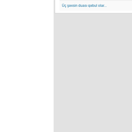
Üç şəxsin duası qəbul olar...