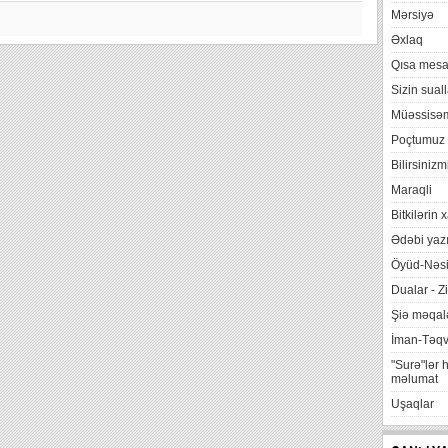
Mərsiyə
Əxlaq
Qısa mesa
Sizin suall
Müəssisə
Poçtumuz
Bilirsinizm
Maraqli
Bitkilərin 
Ədəbi yazı
Öyüd-Nəsi
Dualar - Zi
Şiə məqalə
İman-Təq
"Surə"lər 
məlumat
Uşaqlar