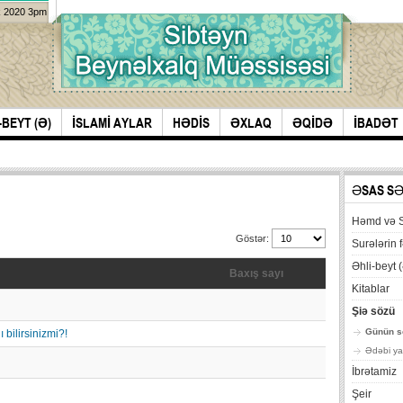
k 2020 3pm
-BEYT (Ə)
İSLAMİ AYLAR
HƏDİS
ƏXLAQ
ƏQİDƏ
İBADƏT
ƏSAS S
Həmd və 
Göstər:
Surələrin f
Əhli-beyt (
Baxış sayı
Kitablar
Şiə sözü
Günün s
bilirsinizmi?!
Ədəbi ya
İbrətamiz
Şeir