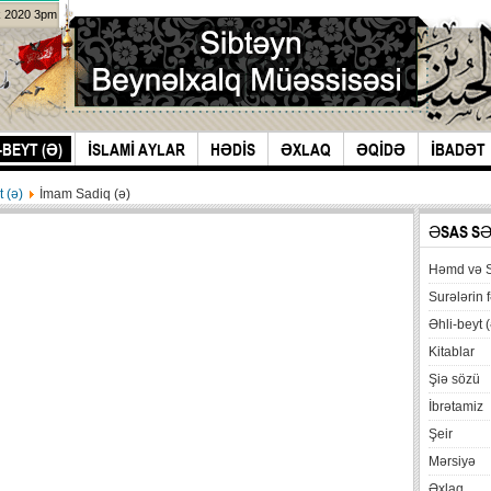
k 2020 3pm
-BEYT (Ə)
İSLAMİ AYLAR
HƏDİS
ƏXLAQ
ƏQİDƏ
İBADƏT
t (ə)
İmam Sadiq (ə)
ƏSAS S
Həmd və 
Surələrin f
Əhli-beyt (
Kitablar
Şiə sözü
İbrətamiz
Şeir
Mərsiyə
Əxlaq