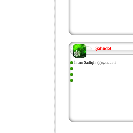
Şəhadət
İmam Sadiqin (ə) şəhadəti