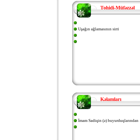
Tohidi-Müfəzzəl
Uşağın ağlamasının sirri
Kəlamları
İmam Sadiqin (ə) buyurduqlarından