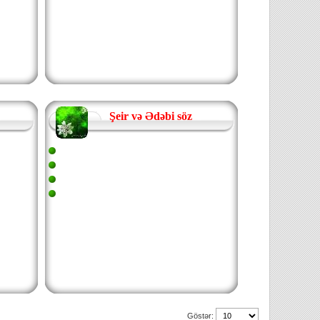
Şeir və Ədəbi söz
Göstər: