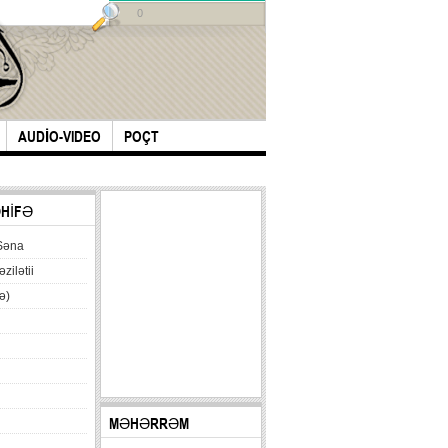
0
AUDİO-VIDEO
POÇT
ƏHİFƏ
Səna
əzilətii
ə)
MƏHƏRRƏM