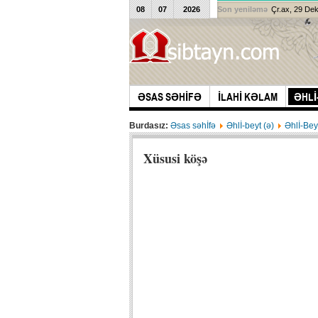
08
07
2026
Son yeniləmə
Çr.ax, 29 De
ƏSAS SƏHİFƏ
İLAHİ KƏLAM
ƏHLİ
Burdasız:
Əsas səhİfə
Əhlİ-beyt (ə)
Əhlİ-Bey
Xüsusi köşə