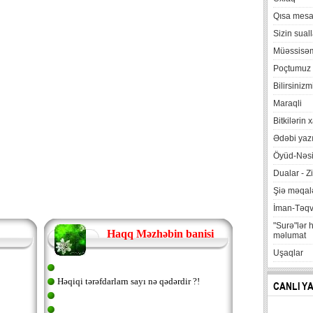
Qısa mesa
Sizin suall
Müəssisə
Poçtumuz
Bilirsinizm
Maraqli
Bitkilərin 
Ədəbi yazı
Öyüd-Nəsi
Dualar - Zi
Şiə məqalə
İman-Təq
"Surə"lər 
Haqq Məzhəbin banisi
məlumat
Uşaqlar
Həqiqi tərəfdarlarn sayı nə qədərdir ?!
CANLI Y