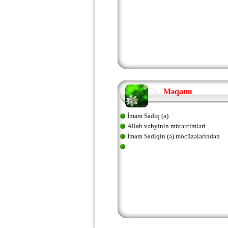
Məqamı
İmam Sadiq (ə)
Allah vəhyinin mütərcimləri
İmam Sadiqin (ə) möcüzələrindən