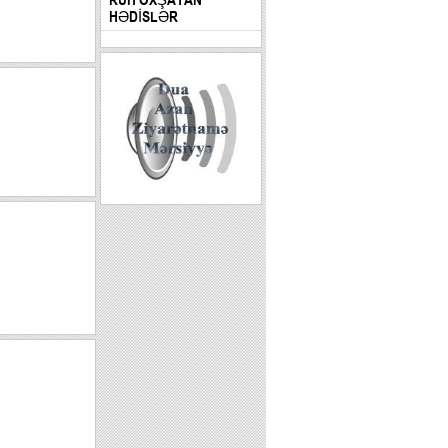
HƏDİSLƏR