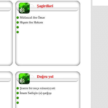
Şagirdləri
Müfəzzəl ibn Ömər
Hişam ibn Həkəm
Doğru yol
Şiənin bir neçə xüsusiyyəti
İmam Sadiqin (ə) qarğışı