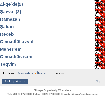
sayı
Zi-qə`də(2)
Məqa
18
sayı
Şəvval (2)
Məqa
7
sayı
Ramazan
Məqa
11
sayı
Şəban
Məqa
15
sayı
Rəcəb
Məqa
10
sayı
Cəmadİül-əvvəl
Məqa
18
sayı
Məhərrəm
Məqa
6
sayı
Cəmadiüs-sani
Məqa
18
sayı
Təqvim
Məqa
9
sayı
Burdasız:
Əsas səhİfə
İbrətamiz
Təqvim
2
Desktop Version
Top
Sibtəyn Beynəlxalq Müəssisəsi
Tel:
+98 25 37703330
Faks:
+98 25 37706238
E-poçt:
sibtayn@sibtayn.com