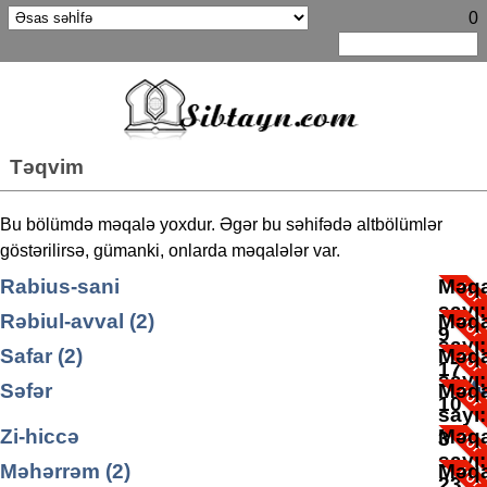
0
Təqvim
Bu bölümdə məqalə yoxdur. Əgər bu səhifədə altbölümlər
göstərilirsə, gümanki, onlarda məqalələr var.
Rabius-sani
Məqa
sayı
Rəbiul-avval (2)
Məqa
9
sayı
Safar (2)
Məqa
17
sayı
Səfər
Məqa
10
sayı
Səfər ayına aid yazılar
Zi-hiccə
Məqa
Məqa
3
sayı
sayı
Məhərrəm (2)
Məqa
3
23