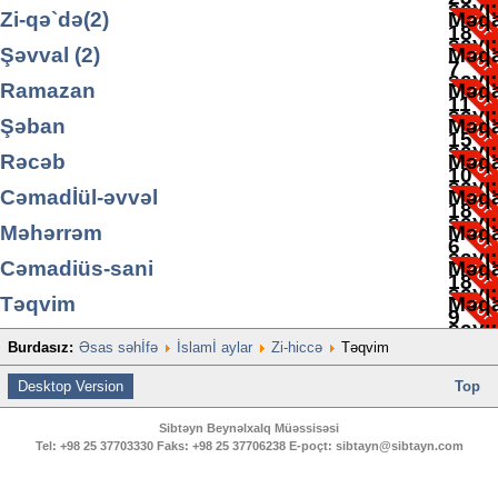
sayı
Zi-qə`də(2)
Məqa
18
sayı
Şəvval (2)
Məqa
7
sayı
Ramazan
Məqa
11
sayı
Şəban
Məqa
15
sayı
Rəcəb
Məqa
10
sayı
Cəmadİül-əvvəl
Məqa
18
sayı
Məhərrəm
Məqa
6
sayı
Cəmadiüs-sani
Məqa
18
sayı
Təqvim
Məqa
9
sayı
Burdasız:
Əsas səhİfə
İslamİ aylar
Zi-hiccə
Təqvim
2
Desktop Version
Top
Sibtəyn Beynəlxalq Müəssisəsi
Tel:
+98 25 37703330
Faks:
+98 25 37706238
E-poçt:
sibtayn@sibtayn.com