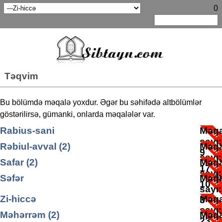
0
Təqvim
Bu bölümdə məqalə yoxdur. Əgər bu səhifədə altbölümlər
göstərilirsə, gümanki, onlarda məqalələr var.
Rabius-sani
Məqa
sayı
Rəbiul-avval (2)
Məqa
9
sayı
Safar (2)
Məqa
17
sayı
Səfər
Məqa
10
sayı
Səfər ayına aid yazılar
Zi-hiccə
Məqa
Məqa
3
sayı
sayı
Məhərrəm (2)
Məqa
3
23