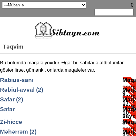
0
Təqvim
Bu bölümdə məqalə yoxdur. Əgər bu səhifədə altbölümlər
göstərilirsə, gümanki, onlarda məqalələr var.
Rabius-sani
Məqa
sayı
Rəbiul-avval (2)
Məqa
9
sayı
Safar (2)
Məqa
17
sayı
Səfər
Məqa
10
sayı
Səfər ayına aid yazılar
Zi-hiccə
Məqa
Məqa
3
sayı
sayı
Məhərrəm (2)
Məqa
3
23