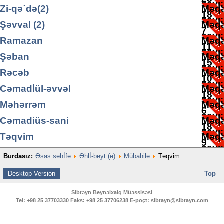
sayı
Zi-qə`də(2)
Məqa
18
sayı
Şəvval (2)
Məqa
7
sayı
Ramazan
Məqa
11
sayı
Şəban
Məqa
15
sayı
Rəcəb
Məqa
10
sayı
Cəmadİül-əvvəl
Məqa
18
sayı
Məhərrəm
Məqa
6
sayı
Cəmadiüs-sani
Məqa
18
sayı
Təqvim
Məqa
9
sayı
Burdasız:
Əsas səhİfə
Əhlİ-beyt (ə)
Mübahilə
Təqvim
2
Desktop Version
Top
Sibtəyn Beynəlxalq Müəssisəsi
Tel:
+98 25 37703330
Faks:
+98 25 37706238
E-poçt:
sibtayn@sibtayn.com