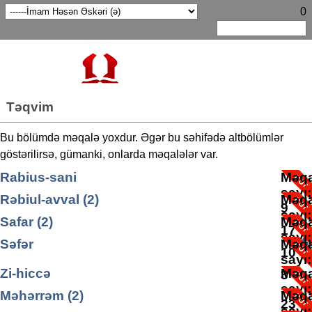
0
Təqvim
Bu bölümdə məqalə yoxdur. Əgər bu səhifədə altbölümlər
göstərilirsə, gümanki, onlarda məqalələr var.
Rabius-sani
Məqa
sayı
Rəbiul-avval (2)
Məqa
9
sayı
Safar (2)
Məqa
17
sayı
Səfər
Məqa
10
sayı
Səfər ayına aid yazılar
Zi-hiccə
Məqa
Məqa
3
sayı
sayı
Məhərrəm (2)
Məqa
3
23
sayı