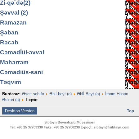
Zi-qə`də(2)
Məqa
18
sayı
Şəvval (2)
Məqa
7
sayı
Ramazan
Məqa
11
sayı
Şəban
Məqa
15
sayı
Rəcəb
Məqa
10
sayı
Cəmadİül-əvvəl
Məqa
18
sayı
Məhərrəm
Məqa
6
sayı
Cəmadiüs-sani
Məqa
18
sayı
Təqvim
Məqa
9
sayı
Burdasız:
Əsas səhİfə
Əhlİ-beyt (ə)
Əhlİ-Beyt (ə)
İmam Həsən
2
Əskəri (ə)
Təqvim
Desktop Version
Top
Sibtəyn Beynəlxalq Müəssisəsi
Tel:
+98 25 37703330
Faks:
+98 25 37706238
E-poçt:
sibtayn@sibtayn.com