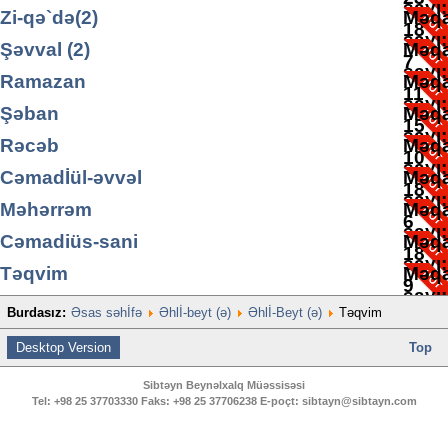
sayı
Zi-qə`də(2)
Məqa
18
sayı
Şəvval (2)
Məqa
7
sayı
Ramazan
Məqa
11
sayı
Şəban
Məqa
15
sayı
Rəcəb
Məqa
10
sayı
Cəmadİül-əvvəl
Məqa
18
sayı
Məhərrəm
Məqa
6
sayı
Cəmadiüs-sani
Məqa
18
sayı
Təqvim
Məqa
9
sayı
Burdasız:
Əsas səhİfə
Əhlİ-beyt (ə)
Əhlİ-Beyt (ə)
Təqvim
2
Desktop Version
Top
Sibtəyn Beynəlxalq Müəssisəsi
Tel:
+98 25 37703330
Faks:
+98 25 37706238
E-poçt:
sibtayn@sibtayn.com