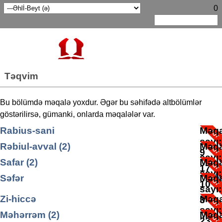
0
Təqvim
Bu bölümdə məqalə yoxdur. Əgər bu səhifədə altbölümlər
göstərilirsə, gümanki, onlarda məqalələr var.
Rabius-sani
Məqa
sayı
Rəbiul-avval (2)
Məqa
9
sayı
Safar (2)
Məqa
17
sayı
Səfər
Məqa
10
sayı
Səfər ayına aid yazılar
Zi-hiccə
Məqa
Məqa
3
sayı
sayı
Məhərrəm (2)
Məqa
3
23