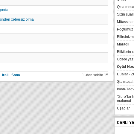
Qısa mesa
qında
Sizin suall
sindən xəbərsiz olma
Müəssisə
Poçtumuz
Bilirsinizm
Maraqli
Bitkilərin 
Ədəbi yazı
Öyüd-Nəs
Dualar - Zi
İrəli
Sona
1 -dən səhifə 15
Şiə məqalə
İman-Təq
"Surə"lər 
məlumat
Uşaqlar
CANLI Y