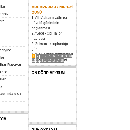
jlar
MƏHƏRRƏM AYININ 1-CI
GÜNÜ
arınız
1. Ali-Məhəmmədin (s)
miz
hüznlü günlərinin
başlanması
2. “Şebi - Əbi Talib”
i
hadisəsi
3. Zəkatın ilk toplandığı
gün
xasiyyəti
4. “Zatür-rüqa” müharibəsi
1
2
3
4
5
6
7
8
9
10
lar
5. Həzrət Hüseynin (ə)
11
12
13
14
15
16
17
18
ihət-Rəvayət
karvanının Bəni Məqatilin
qəsrinə çatması
krlər
ON DÖRD MƏ`SUM
6....
ləri
va
haqqında qısa
AYIM
RUH OXŞAYAN