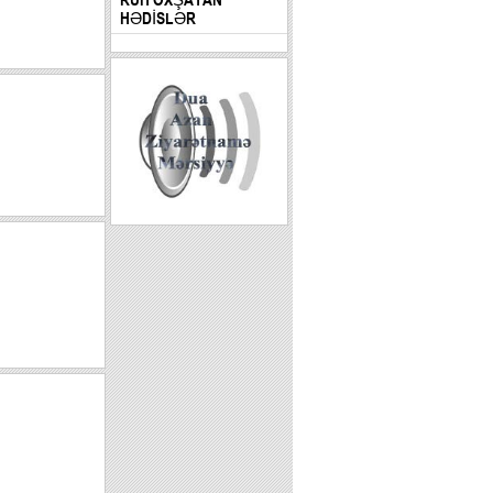
HƏDİSLƏR