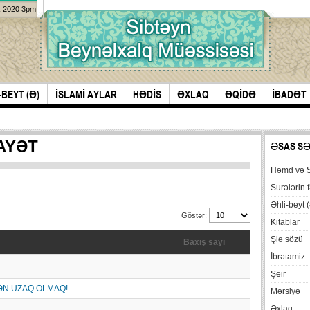
k 2020 3pm
-BEYT (Ə)
İSLAMİ AYLAR
HƏDİS
ƏXLAQ
ƏQİDƏ
İBADƏT
AYƏT
ƏSAS S
Həmd və 
Surələrin f
Əhli-beyt (
Göstər:
Kitablar
Şiə sözü
Baxış sayı
İbrətamiz
Şeir
ƏN UZAQ OLMAQ!
Mərsiyə
Əxlaq