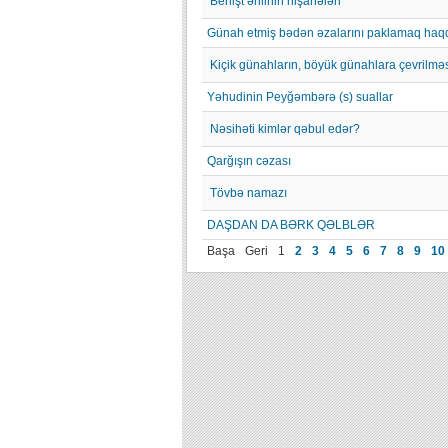
Behişt əhlinin nişanələri
Günah etmiş bədən əzalarını paklamaq haq
Kiçik günahların, böyük günahlara çevrilmə
Yəhudinin Peyğəmbərə (s) suallar
Nəsihəti kimlər qəbul edər?
Qarğışın cəzası
Tövbə namazı
DAŞDAN DA BƏRK QƏLBLƏR
Başa
Geri
1
2
3
4
5
6
7
8
9
10