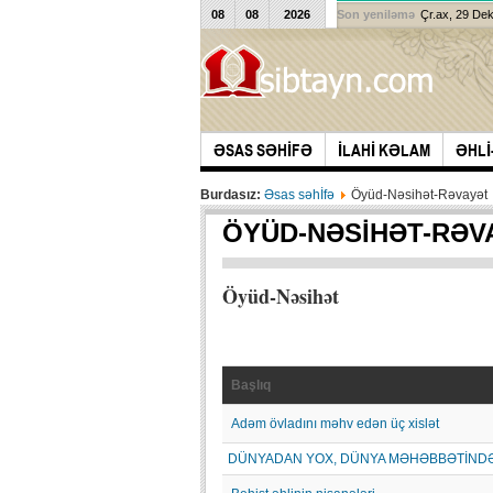
08
08
2026
Son yeniləmə
Çr.ax, 29 De
ƏSAS SƏHİFƏ
İLAHİ KƏLAM
ƏHLİ
Burdasız:
Əsas səhİfə
Öyüd-Nəsihət-Rəvayət
ÖYÜD-NƏSIHƏT-RƏV
Öyüd-Nəsihət
Başlıq
Adəm övladını məhv edən üç xislət
DÜNYADAN YOX, DÜNYA MƏHƏBBƏTİND