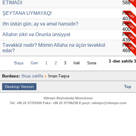
ETIMADI
588
ŞEYTANA UYMAYAQ!
Hits:
403
Ən üstün gün, ay və əməl hansıdır?
Hits:
400
Allahın zikri və Onunla ünsiyyət
Hits:
439
Təvəkkül nədir? Mömin Allaha nə üçün təvəkkül
Hits:
edər?
469
3 -dən səhifə 3
Başa
Geri
1
2
3
İrəli
Sona
Burdasız:
Əsas səhİfə
İman-Təqva
Desktop Version
Top
Sibtəyn Beynəlxalq Müəssisəsi
Tel:
+98 25 37703330
Faks:
+98 25 37706238
E-poçt:
sibtayn@sibtayn.com