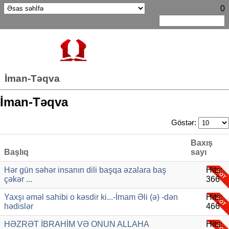
0
İman-Təqva
İman-Təqva
Göstər:
Baxış
Başlıq
sayı
Hər gün səhər insanın dili başqa əzalara baş
Hits:
çəkər ...
366
Yaxşı əməl sahibi o kəsdir ki...-İmam Əli (ə) -dən
Hits:
hədislər
466
HƏZRƏT İBRAHİM VƏ ONUN ALLAHA
Hits: