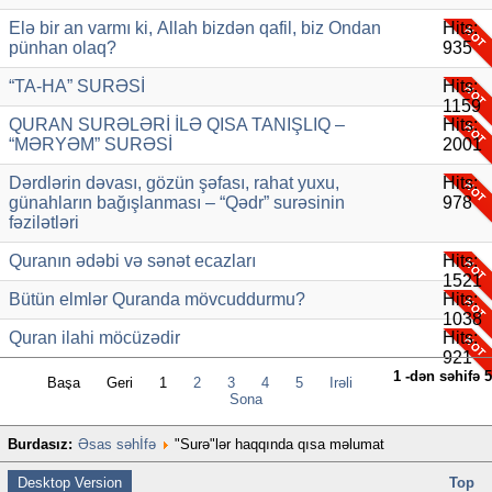
Еlә bir аn vаrmı ki, Аllаh bizdәn qаfil, biz Ondаn
Hits:
pünhаn оlаq?
935
“TA-HA” SURƏSİ
Hits:
1159
QURAN SURƏLƏRİ İLƏ QISA TANIŞLIQ –
Hits:
“MƏRYƏM” SURƏSİ
2001
Dərdlərin dəvası, gözün şəfası, rahat yuxu,
Hits:
günahların bağışlanması – “Qədr” surəsinin
978
fəzilətləri
Quranın ədəbi və sənət ecazları
Hits:
1521
Bütün elmlər Quranda mövcuddurmu?
Hits:
1038
Quran ilahi möcüzədir
Hits:
921
1 -dən səhifə 5
Başa
Geri
1
2
3
4
5
İrəli
Sona
Burdasız:
Əsas səhİfə
"Surə"lər haqqında qısa məlumat
Desktop Version
Top