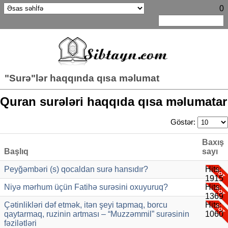
0
"Surə"lər haqqında qısa məlumat
Quran surələri haqqıda qısa məlumatar
Göstər:
Baxış
Başlıq
sayı
Peyğəmbəri (s) qocaldan surə hansıdır?
Hits:
1915
Niyə mərhum üçün Fatihə surəsini oxuyuruq?
Hits:
1369
Çətinlikləri dəf etmək, itən şeyi tapmaq, borcu
Hits:
qaytarmaq, ruzinin artması – “Muzzəmmil” surəsinin
1060
fəzilətləri