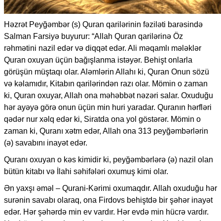
Həzrət Peyğəmbər (s) Quran qarilərinin fəziləti barəsində
Salman Farsiyə buyurur: “Allah Quran qarilərinə Öz
rəhmətini nazil edər və diqqət edər. Ali məqamlı mələklər
Quran oxuyan üçün bağışlanma istəyər. Behişt onlarla
görüşün müştaqı olar. Aləmlərin Allahı ki, Quran Onun sözü
və kəlamıdır, Kitabın qarilərindən razı olar. Mömin o zaman
ki, Quran oxuyar, Allah ona məhəbbət nəzəri salar. Oxuduğu
hər ayəyə görə onun üçün min huri yaradar. Quranın hərfləri
qədər nur xəlq edər ki, Siratda ona yol göstərər. Mömin o
zaman ki, Quranı xətm edər, Allah ona 313 peyğəmbərlərin
(ə) savabını inayət edər.
Quranı oxuyan o kəs kimidir ki, peyğəmbərlərə (ə) nazil olan
bütün kitabı və İlahi səhifələri oxumuş kimi olar.
Ən yaxşı əməl – Qurani-Kərimi oxumaqdır. Allah oxuduğu hər
surənin savabı olaraq, ona Firdovs behiştdə bir şəhər inayət
edər. Hər şəhərdə min ev vardır. Hər evdə min hücrə vardır.