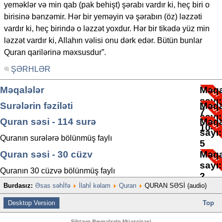
yeməklər və min qab (pak behişt) şərabı vardır ki, heç biri o
birisinə bənzəmir. Hər bir yeməyin və şərabın (öz) ləzzəti
vardır ki, heç birində o ləzzət yoxdur. Hər bir tikədə yüz min
ləzzət vardır ki, Allahın vəlisi onu dərk edər. Bütün bunlar
Quran qarilərinə məxsusdur”.
ŞƏRHLƏR
Məqalələr
Məqa
sayı
Surələrin fəziləti
Məqa
7
sayı
Quran səsi - 114 surə
Məqa
104
sayı
Quranın surələrə bölünmüş faylı
5
Quran səsi - 30 cüzv
Məqa
sayı
Quranın 30 cüzvə bölünmüş faylı
2
Burdasız:
Əsas səhİfə
İlahİ kəlam
Quran
QURAN SƏSİ (audio)
Desktop Version
Top
Sibtəyn Beynəlxalq Müəssisəsi