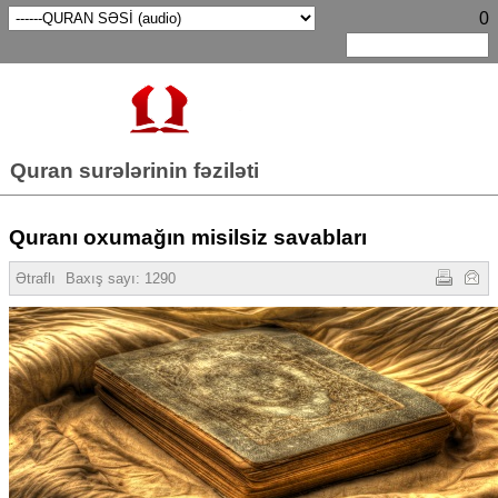
0
Quran surələrinin fəziləti
Quranı oxumağın misilsiz savabları
Ətraflı
Baxış sayı: 1290