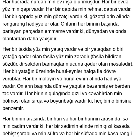
Hər hücrədə nurdan min ev inşa olunmuşdur. Hər bir evdə
yüz min qapı vardır. Hər bir qapıda min rəhmət qapısı vardır.
Hər bir qapıda yüz min gözətçi vardır ki, gözətçilərin əlində
rəngarəng hədiyyələr olar. Onların hər birinin başında
parlayan parçadan əmmamə vardır ki, dünyadan və onda
olanlardan daha yaxşıdır...
Hər bir taxtda yüz min yataq vardır və bir yataqdan o biri
yatağa qədər olan fasilə yüz min zərədir (fasilə bildirən
sözdür, dirsəkdən barmaqların ucuna qədər olan məsafədir).
Hər bir yatağın üzərində hurul-eynlər halqa ilə dövrə
vurublar. Hər bir mələyin və hurul-eynin əlində hədiyyə
vardır. Onların başında dürr və yaqutla bəzənmiş ənbərdən
tac vardır. Hər birinin qulağında qızıl və cəvahirdən min
bölməsi olan sırqa və boyunbağı vardır ki, heç biri o birisinə
bənzəmir.
Hər birinin arasında bir huri və hər bir hurinin arasında isə
min xadim vardır ki, hər bir xadimin əlində min qızıl kasada
behişt şərabı və min süfrə və hər bir süfrədə min kasa rəngli