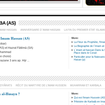
A (AS)
IMAM HASSAN
ANNIVERSAIRE D`IMAM HASSAN
LA FIN DU PREMIER ETAT ISLAM
l`Imam Hassan (AS)
More:
La Fleur du Prophète, l'Im
bbar)
La Biographie de l`Imam al
la poesie de l'imam
(AS) et Hazrat Fàtémà (SA)
L`imam al-hassan Dans la 
ohammad
Abi Abd-o-allah al-
Place dans le Coran
e choisi)
Particulier pour la Naissan
hakim à l'égard de
l'Hi
Hasan (p)
zane 3 ans ap. Hijr ...
l'...
Hous
ZIYÂRATS
RÉCIT DU MARTYRE DE L'IMAM HUSSEIN
MUHARRAM ET KARBALA
m al-Husayn ?
More:
Qui est l'imam Hussein (AS
l'Histoire de Karbalà en Im