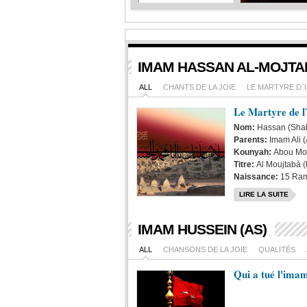
Hussein
al-
Ghareeb
:...
Basem
IMAM HASSAN AL-MOJTAB
al-
Karbalayi
ALL
CHANTS DE LA JOIE
LE MARTYRE D`
:...
Le Martyre de 
Galerie
Nom:
Hassan (Sha
des
Parents:
Imam Ali 
Images
:...
Kounyah:
Abou M
Titre:
Al Moujtabà (l
Naissance:
15 Rama
LIRE LA SUITE
IMAM HUSSEIN (AS)
ALL
CHANSONS DE LA JOIE
QUALITÉS
Qui a tué l'ima