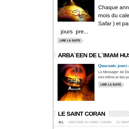
Chaque anné
mois du cale
Safar ) et p
jours pre...
LIRE LA SUITE
ARBA`EEN DE L`IMAM HUS
Quarante jours 
Le Messager de Dieu
moi-même je fais pa
LIRE LA SUITE
LE SAINT CORAN
ALL
HISTOIRE DU SAINT CORAN
LE SAIN