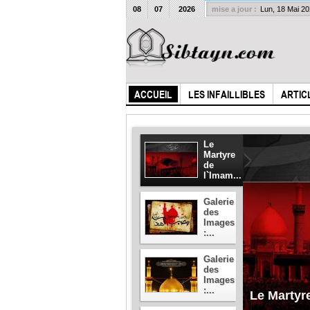
08
07
2026
mise a jour :
Lun, 18 Mai 2
ACCUEIL
LES INFAILLIBLES
ARTIC
Le
Martyre
de
l`Imam...
Galerie
des
Images
:...
Galerie
des
Images
:...
Le Martyr