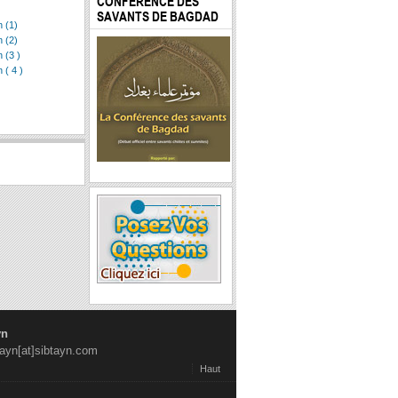
CONFÉRENCE DES
SAVANTS DE BAGDAD
n (1)
n (2)
 (3 )
 ( 4 )
yn
tayn[at]sibtayn.com
Haut