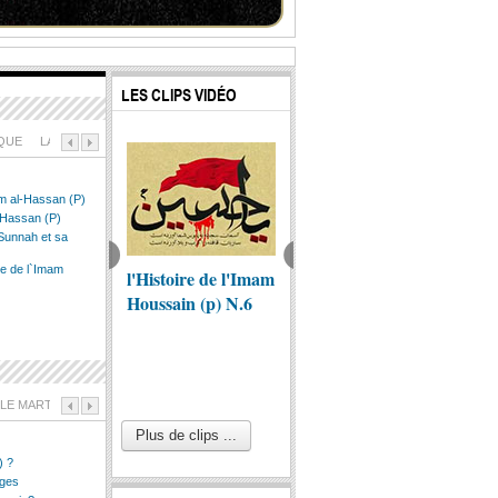
LES CLIPS VIDÉO
IQUE
LA VIE D`IMAM HASSAN
am al-Hassan (P)
-Hassan (P)
Sunnah et sa
ce de l`Imam
stoire de l'Imam
l'Histoire de l'Imam
Par Taha par
Latmiy
sain (p) N.3
Houssain (p) N.6
Yasin(nachid pour
le meil
l'imam Mahdi)
meilleu
LE MARTYRE DE L'IMAM HUSSEIN (P)
ARBA`EEN DE L`IMAM HUSSEIN (AS)
ARTIC
Plus de clips ...
) ?
ages