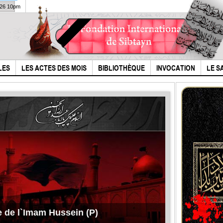
026 10pm
LES
LES ACTES DES MOIS
BIBLIOTHÈQUE
INVOCATION
LE S
e de l`Imam Hussein (P)