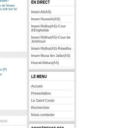
ussein?
EN DIRECT
 de l’imam
 soit sur lui
Imam Ali(AS)
Imam Hussein(AS)
Imam Ridha(AS)-Cour
d'Enghelab
Imam Ridha(AS)-Cour de
Jomhouri
Imam Ridha(AS)-Rawdha
Imam Musa ibn Jafar(AS)
Hazrat Abbas(AS)
n (P)
in
LE MENU
Accueil
Presentation
Le Saint Coran
Rechercher
Nous contacter
ORAN