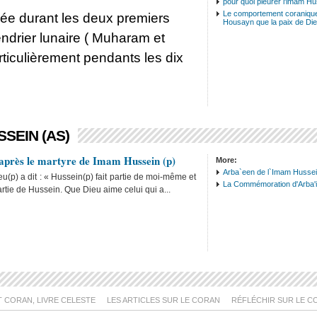
pour quoi pleurer l'imam H
Le comportement coranique
e durant les deux premiers
Housayn que la paix de Dieu
ndrier lunaire ( Muharam et
articulièrement pendants les dix
SEIN (AS)
après le martyre de Imam Hussein (p)
More:
Arba`een de l`Imam Hussei
(p) a dit : « Hussein(p) fait partie de moi-même et
La Commémoration d'Arba'
rtie de Hussein. Que Dieu aime celui qui a...
T CORAN, LIVRE CELESTE
LES ARTICLES SUR LE CORAN
RÉFLÉCHIR SUR LE C