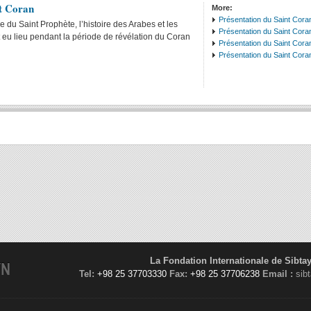
nt Coran
More:
Présentation du Saint Cora
e du Saint Prophète, l’histoire des Arabes et les
Présentation du Saint Cora
eu lieu pendant la période de révélation du Coran
Présentation du Saint Coran
Présentation du Saint Coran
La Fondation Internationale de Sibta
YN
Tel:
+98 25 37703330
Fax:
+98 25 37706238
Email :
sib