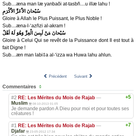
Sub…æna man læ yanbaõi at-tasbñ…u illæ lahu !
سُبْحانَ الاَْعَزِّ الاَْكْرَمِ
Gloire à Allah le Plus Puissant, le Plus Noble !
Sub…æna-l-‘azñzi al-akram !
سُبْحانَ مَنْ لَبِسَ الْعِزَّ وَهُوَ لَهُ اَهْلٌ
Gloire à Celui Qui se revêt de la Puissance dont Il est tout à
fait Digne !
Sub…æn man labi‡a al-‘izza wa Huwa lahu ahlun.
Précédent
Suivant
Commentaires
+5
#2
RE: Les Mérites du Mois de Rajab
—
Muslim
08-10-2013 01:05
Je demande pardon A Dieu pour moi et pour toutes ses
créatures !
+7
#1
RE: Les Mérites du Mois de Rajab
—
Djafar
23-05-2012 17:34