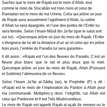
Sachez que le mois de Rajab est le mois d’Allah, tout
comme le mois de Sha‘abân est mon mois et celui de
Ramadan est le mois de ma Umma. Celui qui jeûne un jour
de Rajab aura assurément l’agrément d’Allah, la colère
d’Allah lui sera épargnée, et l’une des portes de l’Enfer lui
sera fermée. Selon l’Imam Mûsâ Ibn Ja‘far (que le salut soit
sur lui) : «Quiconque jeûne un jour du mois de Rajab, l’Enfer
s’éloignera de lui de la distance d’un an et celui qui en jeûne
trois jours, l’entrée du Paradis lui sera garantie».
Il dit aussi : «Rajab est l’un des fleuves du Paradis. C’est un
fleuve plus blanc que le lait et plus doux que le miel.
Quiconque jeûne un jour du mois de Rajab, Allah (Puissant
et Sublime) l’abreuvera de ce fleuve».
Selon l’Imam Ja‘far al-Sâdiq (as), le Prophète (P) a dit :
«Rajab est le mois de l’imploration du Pardon à Allah pour
ma communauté. Multipliez-y donc l’istighfâr, car Allah est
celui qui Pardonne et Il est Très Miséricordieux.
Le mois de Rajab est appelé Rajab al-açab (le verseur ou le