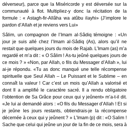
déverseur), parce que la Miséricorde y est déversée sur la
communauté à flot. Multipliez-y donc la récitation de la
formule : « Astagh-fir-Allâha wa atûbu ilayhi» (J’implore le
pardon d’Allah et je reviens vers Lui»
Sâlim, un compagnon de l’Imam al-Sâdiq témoigne : «Un
jour je suis allé chez l’Imam al-Sâdiq (As), alors qu’il ne
restait que quelques jours du mois de Rajab. L’Imam (as) m’a
regardé et m’a dit : « O Sâlim ! As-tu jeûné quelques jours de
ce mois ? » «Non, par Allah, o fils du Messager d’Allah », lui
ai-je répondu. «Tu as donc manqué une telle récompense
spirituelle que Seul Allah – Le Puissant et le Sublime – en
connaît la valeur ! Car c’est un mois qu’Allah a valorisé et
dont Il a amplifié le caractère sacré. Il a rendu obligatoire
l’obtention de Sa Grâce pour ceux qui y jeûnent» m’a-t-il dit.
«Je lui ai demandé alors : «O fils du Messager d’Allah ! Et si
je jeûne les jours restants, obtiendrais-je la récompense
décernée à ceux qui y jeûnent ? » L’Imam (p) dit : «O Salim !
Sache que celui qui jeûne un jour de la fin de ce mois, sera à