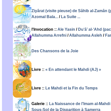
Ziyârat (visite pieuse) de Sâhib al-Zamân (
Azomal Bala...
/
La Suite ...
l'Invocation ::
Ale Yasin
/
Du‘â’ al-‘Ahd (pac
Allahumma Arrefni
/
Allahumma Asleh
/
Far
Des Chansons de la Joie
Livre ::
« En attendant le Mahdi (AJ) »
Livre ::
Le Mahdi et la Fin du Temps
Galerie
::
La Naissance de l'Imam al-Mahdi 
Sous-Sol de la Disparition à Samerra