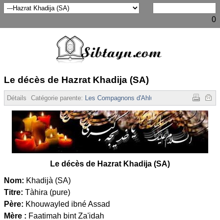
0
Le décès de Hazrat Khadija (SA)
Détails
Catégorie parente:
Les Compagnons d'Ahlul-Bayt
Affichages :
31
Le
décès
de Hazrat Khadija (SA)
Nom:
Khadijà (SA)
Titre:
Tàhira (pure)
Père:
Khouwayled ibné Assad
Mère :
Faatimah bint Za'idah