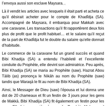
l’envoya aussi son esclave Maysara. .
Là il vendit les articles avec lesquels il était parti et acheta ce
qu'il désirait acheter pour le compte de Khadîdja (SA).
Accompagné de Maysara, il embarqua pour Makkah avec
une caravane. Les transactions qu'il fit rapportèrent deux fois
plus de profit que le profit habituel… et le salaire qu'il reçut
de la part de Khadîdja fut le double du salaire qu'elle donnait
d'habitude.
Le commerce de la caravane fut un grand succès et quand
Bibi Khadija (SA) a entendu l’habileté et l’excellente
conduite du Prophète, elle devint son admiratrice. Peu après,
Bibi Khadija (SA) se maria au Prophète (saw). Hazrat Abou
Tàlib (as) prononça le Nikàh au nom du Prophète (saw)
tandis que Waraqà le fit au nom de Bibi Khadija (SA).
Ainsi, le Messager de Dieu (saw) l'épousa et lui donna une
dot de 20 chameaux et fit un festin de 3 jours pour les gens
de Makkà. Bibi Khadija (SA) fit également un festin pour les