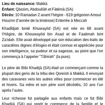
Lieu de naissance:
Makkà
Enfant:
Qàssim, Abdoullàh et Fàtémà (SA)
Décès:
10 Ramadan 2 avant l’hégire - 619 grégorien Amoul
Houznn (l’année de la tristesse) Enterrée à Meccah
Khadîdjah binté Khuwaylid (SA) est née en 68 avant
l'Hégire, de Khouwaylid bin Asad et de Faatimah bint
Za'idah. Elle avait développé par son éducation des traits de
caractères dignes d'éloges et était connue et appréciée pour
son intelligence, sa pudeur et sa sagesse, au point que l'on
commença à l'appeler "Tâhirah" (la pure).
Le père de Bibi Khadijà (SA) était un commerçant comme la
plupart des gens de la tribu des Qoreish à Makkà. Il envoyait
des caravanes vers les autres villes pour commercer en été
et hivers. Sa mère et son père sont décédés, 10 ans l’un
après l’autre.
Leur richesse fut partagée aux enfants mais ce fut Bibi
Khadijà (SA) qui reprit le commerce de la famille et le