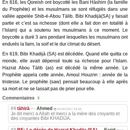
En 616, les Qoreish ont boycotté les Bani Hàshim (la famille
du Prophète) et les musulmans se sont réfugiés dans une
vallée appelée Shib-é-Abou Tàlib. Bibi Khadijà(SA) y faisait
partie et c’est sa richesse (dont elle a fait don en totalité à
l’Islam) qui a soutenu les musulmans à ce moment. Le
boycotte a duré 3 ans pendant lesquelles les musulmans ont
endurés la faim, la soif et le dur climat du désert.
En 619, Bibi Khadijà (SA) est décédée. Quand elle quitta ce
monde, elle avait dépensé toute sa richesse pour l’Islam.
Hazrat Abou Tàlib (as) est décédé la même année. Le
Prophète appela cette année, Amoul Houznn : année de la
tristesse. Le prophète (saw) pensait beaucoup à elle après
sa mort et ne se lassait pas de prier pour elle.
Commentaires
#4
tàhirà
—
Ahmed
04-08-2017 19:36
Je dit merci a Allah et merci a la mère des croyants et
des croyantes Bibi KHADIJA.
#3
RE: Le décès de Hazrat Khadija (SA)
—
Farid