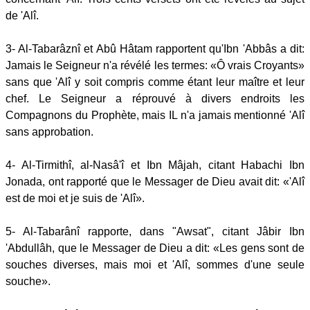
de 'Alî.
3- Al-Tabarâznî et Abû Hâtam rapportent qu'Ibn 'Abbâs a dit:
Jamais le Seigneur n'a révélé les termes: «Ô vrais Croyants»
sans que 'Alî y soit compris comme étant leur maître et leur
chef. Le Seigneur a réprouvé à divers endroits les
Compagnons du Prophète, mais IL n'a jamais mentionné 'Alî
sans approbation.
4- Al-Tirmithî, al-Nasâ'î et Ibn Mâjah, citant Habachi Ibn
Jonada, ont rapporté que le Messager de Dieu avait dit: «'Alî
est de moi et je suis de 'Alî».
5- Al-Tabarânî rapporte, dans "Awsat", citant Jâbir Ibn
'Abdullâh, que le Messager de Dieu a dit: «Les gens sont de
souches diverses, mais moi et 'Alî, sommes d'une seule
souche».