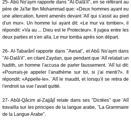
25- Abû No'aym rapporte dans "Al-Dalâ'il", en se référant au
père de Ja'far Ibn Mohammad que: «Deux hommes ayant eu
une altercation, furent amenés devant 'Alî qui s'assit au pied
d'un mur». Un homme lui ayant dit: «Le mur va tomber», il
répondit: «Va au ... Dieu est le Protecteur». Il jugea entre les
deux parties et s'en alla. Le mur tomba après son départ.
26- Al-Tabarânî rapporte dans "Awsat", et Abû No'aym dans
"Al-Dalâ'il", en citant Zaydan, que pendant que 'Alî relatait un
hadith, un homme l'accusa de parler faussement. 'Alî lui dit:
«Pourrais-je appeler l'anathème sur toi, si j'ai menti?». Il
répondit: «Appelle-le». 'Alî le maudit, et lorsqu'il se retira de
l'endroit sa vue l'avait quitté.
27- Abûl-Qâcim al-Zajjâjî relate dans ses "Dictées" que 'Alî
travailla sur les principes de la langue arabe, "La Grammaire
de la Langue Arabe".