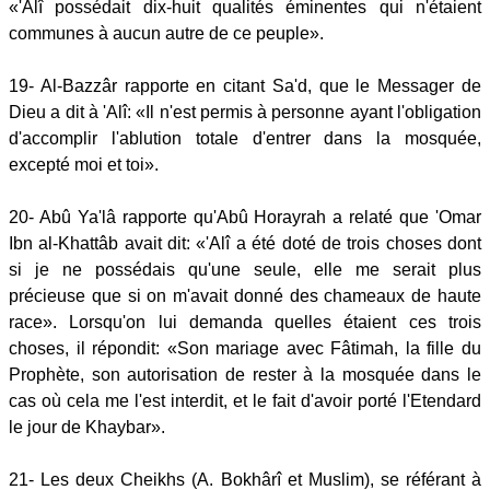
«'Alî possédait dix-huit qualités éminentes qui n'étaient
communes à aucun autre de ce peuple».
19- Al-Bazzâr rapporte en citant Sa'd, que le Messager de
Dieu a dit à 'Alî: «Il n'est permis à personne ayant l'obligation
d'accomplir l'ablution totale d'entrer dans la mosquée,
excepté moi et toi».
20- Abû Ya'lâ rapporte qu'Abû Horayrah a relaté que 'Omar
Ibn al-Khattâb avait dit: «'Alî a été doté de trois choses dont
si je ne possédais qu'une seule, elle me serait plus
précieuse que si on m'avait donné des chameaux de haute
race». Lorsqu'on lui demanda quelles étaient ces trois
choses, il répondit: «Son mariage avec Fâtimah, la fille du
Prophète, son autorisation de rester à la mosquée dans le
cas où cela me l'est interdit, et le fait d'avoir porté l'Etendard
le jour de Khaybar».
21- Les deux Cheikhs (A. Bokhârî et Muslim), se référant à