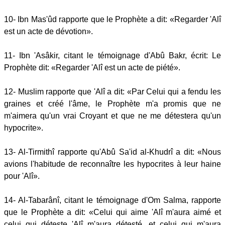
10- Ibn Mas'ûd rapporte que le Prophète a dit: «Regarder 'Alî
est un acte de dévotion».
11- Ibn 'Asâkir, citant le témoignage d'Abû Bakr, écrit: Le
Prophète dit: «Regarder 'Alî est un acte de piété».
12- Muslim rapporte que 'Alî a dit: «Par Celui qui a fendu les
graines et créé l'âme, le Prophète m'a promis que ne
m'aimera qu'un vrai Croyant et que ne me détestera qu'un
hypocrite».
13- Al-Tirmithî rapporte qu'Abû Sa'id al-Khudrî a dit: «Nous
avions l'habitude de reconnaître les hypocrites à leur haine
pour 'Alî».
14- Al-Tabarânî, citant le témoignage d'Om Salma, rapporte
que le Prophète a dit: «Celui qui aime 'Alî m'aura aimé et
celui qui déteste 'Alî m'aura détesté, et celui qui m'aura