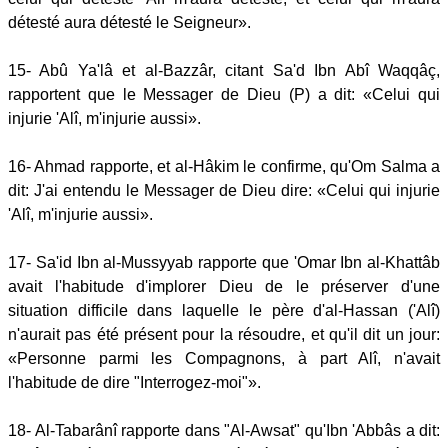
détesté aura détesté le Seigneur».
15- Abû Ya'lâ et al-Bazzâr, citant Sa'd Ibn Abî Waqqâç,
rapportent que le Messager de Dieu (P) a dit: «Celui qui
injurie 'Alî, m'injurie aussi».
16- Ahmad rapporte, et al-Hâkim le confirme, qu'Om Salma a
dit: J'ai entendu le Messager de Dieu dire: «Celui qui injurie
'Alî, m'injurie aussi».
17- Sa'id Ibn al-Mussyyab rapporte que 'Omar Ibn al-Khattâb
avait l'habitude d'implorer Dieu de le préserver d'une
situation difficile dans laquelle le père d'al-Hassan ('Alî)
n'aurait pas été présent pour la résoudre, et qu'il dit un jour:
«Personne parmi les Compagnons, à part Alî, n'avait
l'habitude de dire "Interrogez-moi"».
18- Al-Tabarânî rapporte dans "Al-Awsat" qu'Ibn 'Abbâs a dit: