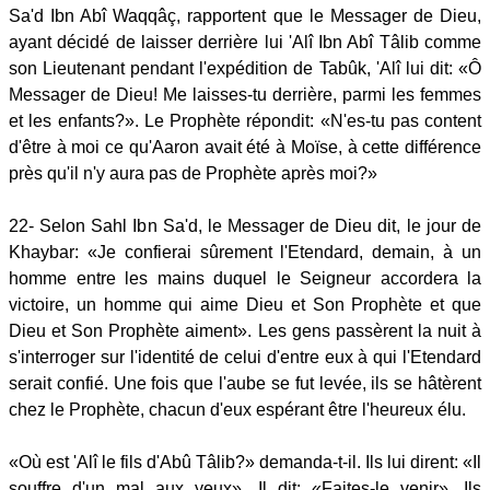
Sa'd Ibn Abî Waqqâç, rapportent que le Messager de Dieu,
ayant décidé de laisser derrière lui 'Alî Ibn Abî Tâlib comme
son Lieutenant pendant l'expédition de Tabûk, 'Alî lui dit: «Ô
Messager de Dieu! Me laisses-tu derrière, parmi les femmes
et les enfants?». Le Prophète répondit: «N'es-tu pas content
d'être à moi ce qu'Aaron avait été à Moïse, à cette différence
près qu'il n'y aura pas de Prophète après moi?»
22- Selon Sahl Ibn Sa'd, le Messager de Dieu dit, le jour de
Khaybar: «Je confierai sûrement l'Etendard, demain, à un
homme entre les mains duquel le Seigneur accordera la
victoire, un homme qui aime Dieu et Son Prophète et que
Dieu et Son Prophète aiment». Les gens passèrent la nuit à
s'interroger sur l'identité de celui d'entre eux à qui l'Etendard
serait confié. Une fois que l'aube se fut levée, ils se hâtèrent
chez le Prophète, chacun d'eux espérant être l'heureux élu.
«Où est 'Alî le fils d'Abû Tâlib?» demanda-t-il. Ils lui dirent: «Il
souffre d'un mal aux yeux». Il dit: «Faites-le venir». Ils