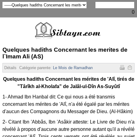
0
Quelques hadiths Concernant les merites de
l`Imam Ali (AS)
Détails
Catégorie parente:
Le Mois de Ramadhan
Affichages :
32742
Quelques hadiths Concernant les mérites de 'Alî, tirés de
"Târîkh al-Kholafa" de Jalâl-ul-Dîn As-Suyûtî
1- Ahmad Ibn Hanbal dit: Ce qui nous a été transmis
concernant les mérites de 'Alî, n'a été égalé par les mérites
d'aucun des Compagnons du Messager de Dieu. (Al-Hâkim)
2- Citant Ibn 'Abbâs, Ibn 'Asâkir atteste: Le Livre de Dieu n'a
révélé à propos d'aucune autre personne autant qu'il a révélé
concernant 'Alî. Trois cents versets ont été révélés au sujet