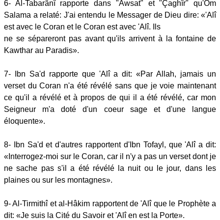
6- Al-Tabarânî rapporte dans "Awsat" et "Çaghîr" qu'Om
Salama a relaté: J'ai entendu le Messager de Dieu dire: «'Alî
est avec le Coran et le Coran est avec 'Alî. Ils
ne se sépareront pas avant qu'ils arrivent à la fontaine de
Kawthar au Paradis».
7- Ibn Sa'd rapporte que 'Alî a dit: «Par Allah, jamais un
verset du Coran n'a été révélé sans que je voie maintenant
ce qu'il a révélé et à propos de qui il a été révélé, car mon
Seigneur m'a doté d'un coeur sage et d'une langue
éloquente».
8- Ibn Sa'd et d'autres rapportent d'Ibn Tofayl, que 'Alî a dit:
«Interrogez-moi sur le Coran, car il n'y a pas un verset dont je
ne sache pas s'il a été révélé la nuit ou le jour, dans les
plaines ou sur les montagnes».
9- Al-Tirmithî et al-Hâkim rapportent de 'Alî que le Prophète a
dit: «Je suis la Cité du Savoir et 'Alî en est la Porte».