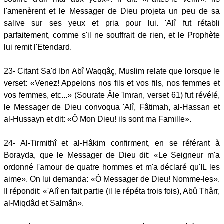
l'amenèrent et le Messager de Dieu projeta un peu de sa
salive sur ses yeux et pria pour lui. 'Alî fut rétabli
parfaitement, comme s'il ne souffrait de rien, et le Prophète
lui remit l'Etendard.
23- Citant Sa'd Ibn Abî Waqqâç, Muslim relate que lorsque le
verset: «Venez! Appelons nos fils et vos fils, nos femmes et
vos femmes, etc...» (Sourate Âle 'Imran, verset 61) fut révélé,
le Messager de Dieu convoqua 'Alî, Fâtimah, al-Hassan et
al-Hussayn et dit: «Ô Mon Dieu! ils sont ma Famille».
24- Al-Tirmithî et al-Hâkim confirment, en se référant à
Borayda, que le Messager de Dieu dit: «Le Seigneur m'a
ordonné l'amour de quatre hommes et m'a déclaré qu'IL les
aime». On lui demanda: «Ô Messager de Dieu! Nomme-les».
Il répondit: «'Alî en fait partie (il le répéta trois fois), Abû Thârr,
al-Miqdâd et Salmân».