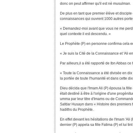
donc on peut affirmer qu'il est né musulman.
De plus en tant que premier élève et disciple
connaissances qui ouvrent 1000 autres portes
« Demandez-moi avant que vous ne me perdiez
quel contexte il est descendu. »
Le Prophète (P) en personne confirma cela en
« Je suis la Cité de la Connaissance et 'Ali en
Par ailleurs,il a été rapporté de Ibn Abbas ce 
« Toute la Connaissance a été divisée en dix p
la portée de toute l'humanité et dans cette di
Dieu décida que l'Imam Ali (P) épousa la fill
était destiné à être à l'origine d'une progénit
umma par leur titre d'Imams ou de Commandeu
Safdar Husayn dans « Histoire des premiers te
hadiths du Prophète.
En effet devant les hésitations de l'Imam 'Ali
dernier (P) appela sa fille Fatima (P) et lui tin