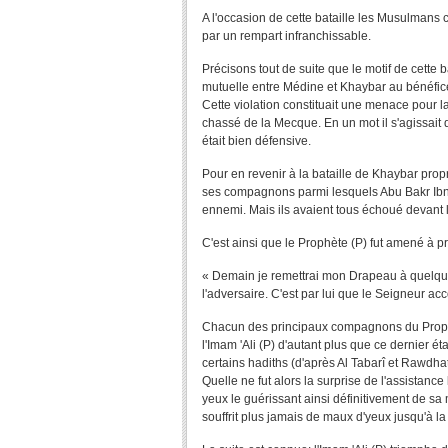
A l'occasion de cette bataille les Musulmans 
par un rempart infranchissable.
Précisons tout de suite que le motif de cette b
mutuelle entre Médine et Khaybar au bénéfic
Cette violation constituait une menace pour la
chassé de la Mecque. En un mot il s'agissait 
était bien défensive.
Pour en revenir à la bataille de Khaybar prop
ses compagnons parmi lesquels Abu Bakr Ibn A
ennemi. Mais ils avaient tous échoué devant l
C'est ainsi que le Prophète (P) fut amené à pr
« Demain je remettrai mon Drapeau à quelqu'
l'adversaire. C'est par lui que le Seigneur acco
Chacun des principaux compagnons du Prophète 
l'Imam 'Ali (P) d'autant plus que ce dernier 
certains hadiths (d'après Al Tabarî et Rawdha
Quelle ne fut alors la surprise de l'assistance
yeux le guérissant ainsi définitivement de sa
souffrit plus jamais de maux d'yeux jusqu'à la 