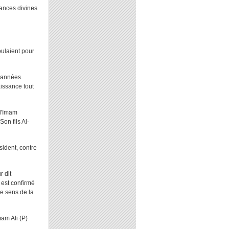
sances divines
oulaient pour
) années.
aissance tout
 l'Imam
on fils Al-
sident, contre
r dit
 est confirmé
le sens de la
mam Ali (P)