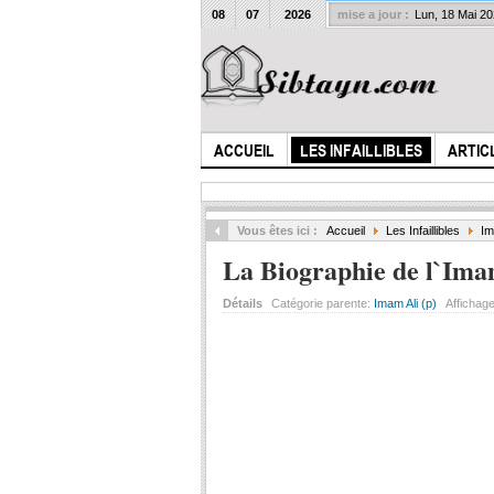
08
07
2026
mise a jour :
Lun, 18 Mai 2
ACCUEIL
LES INFAILLIBLES
ARTIC
Vous êtes ici :
Accueil
Les Infaillibles
Im
La Biographie de l`Ima
Détails
Catégorie parente:
Imam Ali (p)
Affichag