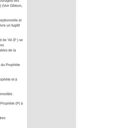
ncouragea ses
) (Voir Gibbon,
ceptionnelle et
re un fugitif
 de 'Ali (P ) se
res
ables de la
on du Prophète
ophète et à
onvoitée.
Prophète (P) à
tres