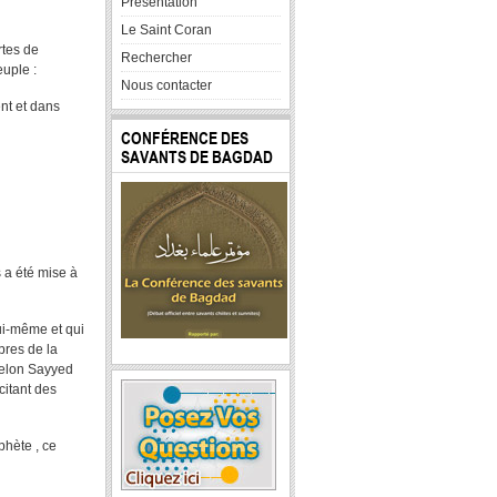
Presentation
Le Saint Coran
rtes de
Rechercher
uple :
Nous contacter
nt et dans
CONFÉRENCE DES
SAVANTS DE BAGDAD
s a été mise à
ui-même et qui
bres de la
selon Sayyed
citant des
phète , ce