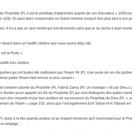
 du Prophète (P), il eut le privilège d'apprendre auprès de son éducateur « 1000 po
 »[28]. On peut alors comprendre ce Grand Homme lorsqu'il dira plus tard à son pe
. Il n'y a pas un seul verset qui soit descendu sans que je ne sache à quel mome
 disant dans un hadith célèbre que nous avons déjà cité :
 est la Porte ».
hadith très célébre :
arties qui ont toutes été maîtrisées par l'Imam 'Ali (P). Une seule de ces dix partie
xième partie l'Imam était encore le plus savant.»
e et combien adorée du Prophète (P), Fatimâ Zahra (P). Un mariage « lié par Dieu L
ure illustre qu'on appelle les fils du Prophète (P) qui sont distingués des autres mem
rs des croyants et par leur position de successeurs du Prophète de Dieu (P). », 
mps de l'Islam », page 102; ainsi que l'ont également écrit Tabari et Al Tabrani en 
 (P), dues à la très grande pudeur et au respect immense qu'il nourrissait pour le Pro
t ce langage :