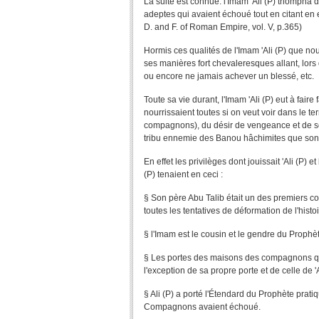
La suite est connue: l'Imam 'Ali (P) triompha
adeptes qui avaient échoué tout en citant en 
D. and F. of Roman Empire, vol. V, p.365)
Hormis ces qualités de l'Imam 'Ali (P) que nou
ses manières fort chevaleresques allant, lors 
ou encore ne jamais achever un blessé, etc.
Toute sa vie durant, l'Imam 'Ali (P) eut à faire
nourrissaient toutes si on veut voir dans le te
compagnons), du désir de vengeance et de son 
tribu ennemie des Banou hâchimites que so
En effet les privilèges dont jouissait 'Ali (P
(P) tenaient en ceci :
§ Son père Abu Talib était un des premiers c
toutes les tentatives de déformation de l'histoi
§ l'Imam est le cousin et le gendre du Prophèt
§ Les portes des maisons des compagnons qu
l'exception de sa propre porte et de celle de '
§ Ali (P) a porté l'Étendard du Prophète prat
Compagnons avaient échoué.