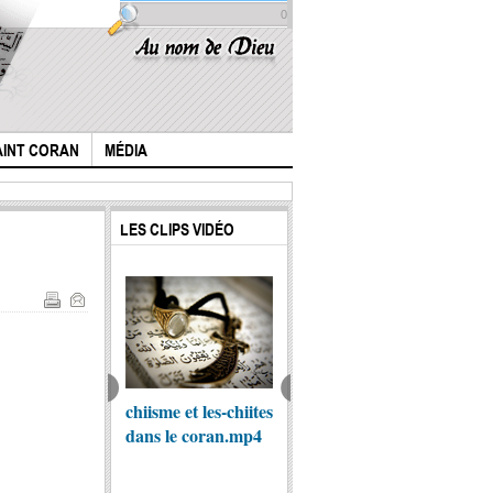
0
AINT CORAN
MÉDIA
LES CLIPS VIDÉO
stoire de l'Imam
chiisme et les-chiites
Récitation histoire
l'Hist
sain (p) selon
dans le coran.mp4
du achura -
Houssa
ivre "Al lohuf"...
Murtadha al-
khaligh