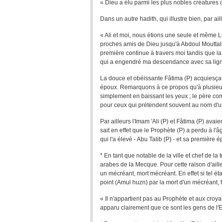
« Dieu a élu parmi les plus nobles créatures d
Dans un autre hadith, qui illustre bien, par ail
« Ali et moi, nous étions une seule et même 
proches amis de Dieu jusqu'à Abdoul Mouttalib.
première continue à travers moi tandis que l
qui a engendré ma descendance avec sa lig
La douce et obéissante Fâtima (P) acquiesça e
époux. Remarquons à ce propos qu'à plusieurs
simplement en baissant les yeux ; le père comp
pour ceux qui prétendent souvent au nom d'une
Par ailleurs l'Imam 'Ali (P) et Fâtima (P) avai
sait en effet que le Prophète (P) a perdu à l
qui l'a élevé - Abu Talib (P) - et sa première
* En tant que notable de la ville et chef de l
arabes de la Mecque. Pour cette raison d'ailleu
un mécréant, mort mécréant. En effet si tel éta
point (Amul huzn) par la mort d'un mécréant, fu
« Il n'appartient pas au Prophète et aux croyan
apparu clairement que ce sont les gens de l'E