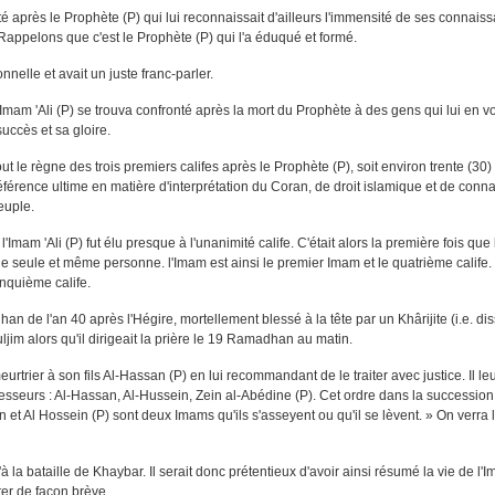
té après le Prophète (P) qui lui reconnaissait d'ailleurs l'immensité de ses connais
. Rappelons que c'est le Prophète (P) qui l'a éduqué et formé.
nnelle et avait un juste franc-parler.
Imam 'Ali (P) se trouva confronté après la mort du Prophète à des gens qui lui en v
uccès et sa gloire.
ut le règne des trois premiers califes après le Prophète (P), soit environ trente (30
référence ultime en matière d'interprétation du Coran, de droit islamique et de conn
euple.
'Imam 'Ali (P) fut élu presque à l'unanimité calife. C'était alors la première fois que
une seule et même personne. l'Imam est ainsi le premier Imam et le quatrième calife. S
nquième calife.
n de l'an 40 après l'Hégire, mortellement blessé à la tête par un Khârijite (i.e. dis
jim alors qu'il dirigeait la prière le 19 Ramadhan au matin.
eurtrier à son fils Al-Hassan (P) en lui recommandant de le traiter avec justice. Il leu
sseurs : Al-Hassan, Al-Hussein, Zein al-Abédine (P). Cet ordre dans la succession
 et Al Hossein (P) sont deux Imams qu'ils s'asseyent ou qu'il se lèvent. » On verra 
la bataille de Khaybar. Il serait donc prétentieux d'avoir ainsi résumé la vie de l'I
ter de façon brève.