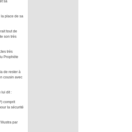
et sa
 la place de sa
rait tout de
de son très
tes très
 du Prophète
da de rester à
on cousin avec
ui dit :
P) comprit
pour la sécurité
illustra par