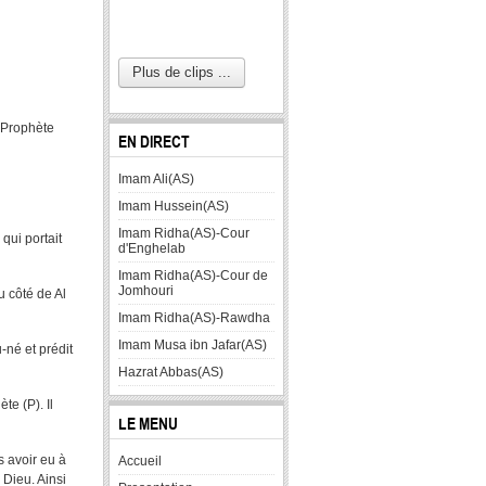
Plus de clips ...
u Prophète
EN DIRECT
Imam Ali(AS)
Imam Hussein(AS)
Imam Ridha(AS)-Cour
qui portait
d'Enghelab
Imam Ridha(AS)-Cour de
Jomhouri
u côté de Al
Imam Ridha(AS)-Rawdha
Imam Musa ibn Jafar(AS)
-né et prédit
Hazrat Abbas(AS)
te (P). Il
LE MENU
s avoir eu à
Accueil
 Dieu. Ainsi