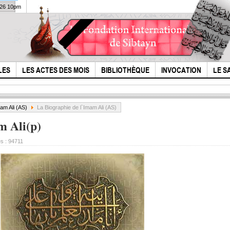
026 10pm
LES
LES ACTES DES MOIS
BIBLIOTHÈQUE
INVOCATION
LE S
am Ali (AS)
La Biographie de l`Imam Ali (AS)
m Ali(p)
es :
94711
Qui méritera d'être
l'Hi
maudit ?
Hous
le l