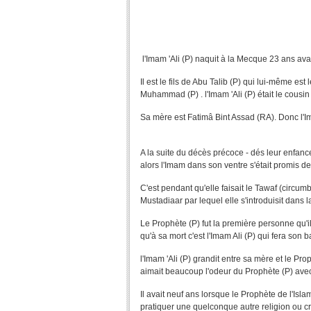
l'Imam 'Ali (P) naquit à la Mecque 23 ans ava
Il est le fils de Abu Talib (P) qui lui-même es
Muhammad (P) . l'Imam 'Ali (P) était le cousin
Sa mère est Fatimâ Bint Assad (RA). Donc l'I
A la suite du décès précoce - dés leur enfance
alors l'Imam dans son ventre s'était promis 
C'est pendant qu'elle faisait le Tawaf (circumb
Mustadiaar par lequel elle s'introduisit dans la
Le Prophète (P) fut la première personne qu'i
qu'à sa mort c'est l'Imam Ali (P) qui fera son 
l'Imam 'Ali (P) grandit entre sa mère et le Pr
aimait beaucoup l'odeur du Prophète (P) avec q
Il avait neuf ans lorsque le Prophète de l'Isla
pratiquer une quelconque autre religion ou c