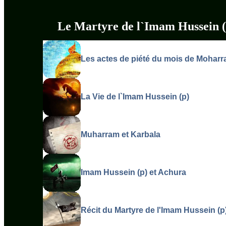
L
e Martyre de l`Imam Hussein 
Les actes de piété du mois de Mohar
La Vie de l`Imam Hussein (p)
Muharram et Karbala
Imam Hussein (p) et Achura
Récit du Martyre de l'Imam Hussein (p