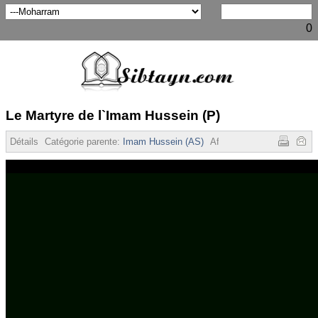
0
Le Martyre de l`Imam Hussein (P)
Détails
Catégorie parente:
Imam Hussein (AS)
Affichages :
40322