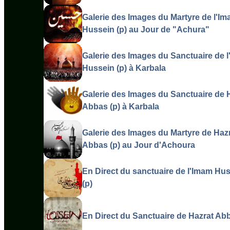
Galerie des Images du Martyre de l'I
Hussein (p) au Jour de "Achura"
Galerie des Images du Sanctuaire de 
Hussein (p) à Karbala
Galerie des Images du Sanctuaire de 
Abbas (p) à Karbala
Galerie des Images du Martyre de Haz
Abbas (p) au Jour d'Achoura
En Direct du sanctuaire de l'Imam Hu
(p)
En Direct du Sanctuaire de Hazrat Abb