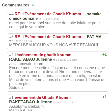
Commentaires
#4
RE: l’Evénement de Ghadir Khumm
—
samake
cheick oumar
29-10-2012 22:30
merci pour le rappel sur la cle de unité islaique pour
celui qui le veut bien
#3
RE: l’Evénement de Ghadir Khumm
—
FATIMA
15-11-2011 17:54
MERCI BEAUCOUP VOUS NOS AVEZ EPANOUI
+1
#2
l'évènement de ghadir khumm
—
RAKETABAO Julienne
06-12-2010 23:10
assalamwaleikoum
Encore merci de cette diffusion car cela nous enseigne
beaucoup sur ce qui devrait être connu et devrait être
diffusé en terme de connaissance de la religion islam.
Merci de vos informations et que Allah vous bénisse de
plus en ples .
Siddiqa
+1
#1
évènement de Ghadir Khumm
—
RAKETABAO Julienne
06-12-2010 23:02
Assalamwaleikoum
Merci à Allah