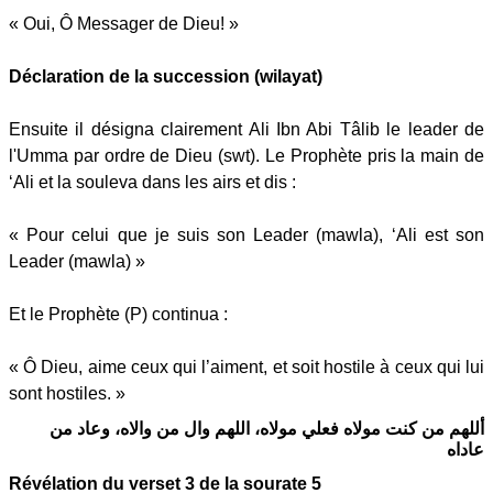
« Oui, Ô Messager de Dieu! »
Déclaration de la succession (wilayat)
Ensuite il désigna clairement Ali Ibn Abi Tâlib le leader de
l'Umma par ordre de Dieu (swt). Le Prophète pris la main de
‘Ali et la souleva dans les airs et dis :
« Pour celui que je suis son Leader (mawla), ‘Ali est son
Leader (mawla) »
Et le Prophète (P) continua :
« Ô Dieu, aime ceux qui l’aiment, et soit hostile à ceux qui lui
sont hostiles. »
أللهم من كنت مولاه فعلي مولاه، اللهم وال من والاه، وعاد من
عاداه
Révélation du verset 3 de la sourate 5