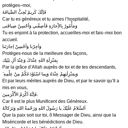
protèges–moi,
فَاِنَّكَ كَريمٌ تُحِبُّ الضِّيافَةَ
Car tu es généreux et tu aimes l’hospitalité,
وَمَأْمُورٌ بِالاِْجارَةِ فَاَضِفْني وَأحْسِنْ ضِيافَتى
Tu es enjoint à la protection, accueilles-moi et fais–moi bon
accueil.
وَاَجِرْنا وَاَحْسِنْ اِجارَتَنا
Protèges-nous de la meilleure des façons,
بِمَنْزِلَةِ اللهِ عِنْدَكَ وَعِنْدَ آلِ بَيْتِك
Par la grâce d’Allah auprès de toi et de tes descendants,
َ وَبِمَنْزِلَتِهِمْ عِنْدَهُ وَبِما اسْتَوْدَعَكُمْ مِنْ عِلْمِهِ
Et par leurs mérites auprès de Dieu, et par le savoir qu’Il a
mis en vous,
فَاِنَّهُ اَكْرَمُ الاَْكْرَمينَ.
Car Il est le plus Munificent des Généreux.
اَلسَّلامُ عَلَيْكَ يا رَسُولَ اللهِ وَرَحْمةُ اللهِ وَبَرَكاتُهُ
Que la paix soit sur toi, ô Messager de Dieu, ainsi que la
Miséricorde et les bénédictions de Dieu.