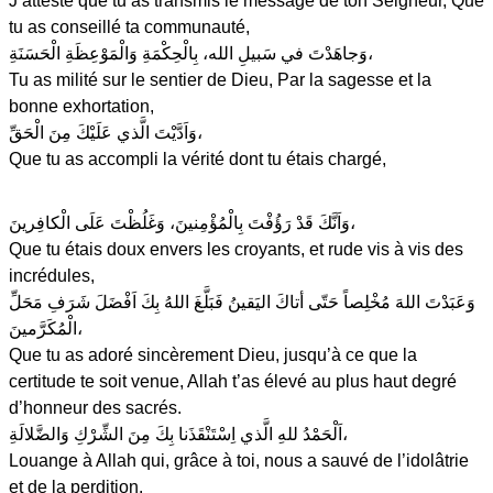
J’atteste que tu as transmis le message de ton Seigneur, Que
tu as conseillé ta communauté,
وَجاهَدْتَ في سَبيلِ الله، بِالْحِكْمَةِ وَالْمَوْعِظَةِ الْحَسَنَةِ،
Tu as milité sur le sentier de Dieu, Par la sagesse et la
bonne exhortation,
وَاَدَّيْتَ الَّذي عَلَيْكَ مِنَ الْحَقِّ،
Que tu as accompli la vérité dont tu étais chargé,
وَاَنَّكَ قَدْ رَؤُفْتَ بِالْمُؤْمِنينَ، وَغَلُظْتَ عَلَى الْكافِرينَ،
Que tu étais doux envers les croyants, et rude vis à vis des
incrédules,
وَعَبَدْتَ اللهَ مُخْلِصاً حَتّى أتاكَ اليَقينُ فَبَلَّغَ اللهُ بِكَ اَفْضَلَ شَرَفِ مَحَلِّ
الْمُكَرَّمينَ،
Que tu as adoré sincèrement Dieu, jusqu’à ce que la
certitude te soit venue, Allah t’as élevé au plus haut degré
d’honneur des sacrés.
اَلْحَمْدُ للهِ الَّذي اِسْتَنْقَذَنا بِكَ مِنَ الشِّرْكِ وَالضَّلالَةِ،
Louange à Allah qui, grâce à toi, nous a sauvé de l’idolâtrie
et de la perdition.