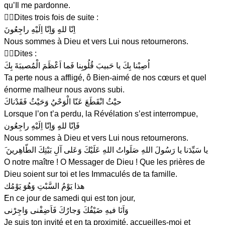
qu’Il me pardonne.
Dites trois fois de suite :
اِنّا للهِِ وَاِنّا اِلَيْهِ راجِعُونَ
Nous sommes à Dieu et vers Lui nous retournerons.
Dites :
اُصِبْنا بِكَ يا حَبيبَ قُلُوبِنا فَما اَعْظَمَ الْمُصيبَةَ بِكَ
Ta perte nous a affligé, ô Bien-aimé de nos cœurs et quel
énorme malheur nous avons subi.
حيَْثُ انْقَطَعَ عَنّا الْوَحْيُ وَحَيْثُ فَقَدْناكَ
Lorsque l’on t’a perdu, la Révélation s’est interrompue,
فَاِنّا للهِِ وَاِنّا اِلَيْهِ راجِعُون
Nous sommes à Dieu et vers Lui nous retournerons.
َ يا سَيِّدَنا يا رَسُولَ اللهِ صَلَواتُ اللهِ عَلَيْكَ وَعَلى آلِ بَيْتِكَ الطّاهِرينَ
O notre maître ! O Messager de Dieu ! Que les prières de
Dieu soient sur toi et les Immaculés de ta famille.
هذا يَوْمُ السَّبْتِ وَهُوَ يَوْمُك
َEn ce jour de samedi qui est ton jour,
وَاَنَا فيهِ ضَيْفُكَ وَجارُكَ فَاَضِفْنى وَاجِرْنى
Je suis ton invité et en ta proximité, accueilles-moi et