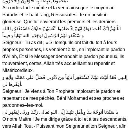
مَحْمُوداً يَغْبِطُهُ بِهِ الاَْوَّلُونَ وَالاْخِرُونَ،
Accordes-lui le mérite et la vertu ainsi que le moyen au
Paradis et le haut rang, Ressuscites– le en position
glorieuse, Que lui envieront les premiers et les derniers.
اَللّـهُمَّ اِنَّكَ قُلْتَ: (وَلَوْ اَنَّهُمْ اِذْ ظَلَمُوا اَنْفُسَهُمْ جاؤُكَ فَاسْتَغْفَرُوا الله
وَاسْتَغْفَرَ لَهُمُ الرَّسُولُ لَوَجَدُوا اللهَ تَوّاباً رَحيماً
Seigneur ! Tu as dit ; « Si lorsqu’ils ont fait du tort à leurs
propres personnes, ils venaient à toi, en implorant le pardon
d’Allah, Et si le Messager demandait le pardon pour eux, Ils
trouveraient, certes, Allah très accueillant au repentir et
Miséricordieux.
اِلـهى فَقَدْ اَتَيْتُ نَبِيَّكَ مُسْتَغْفِراً تائِباً مِنْ ذُنُوبى فَصَلِّ عَلى مُحَمَّد وَآلِهِ وَ
اْغِفْرها لي،
Seigneur ! Je viens à Ton Prophète implorant le pardon et
repentant de mes péchés, Béni Mohamed et ses proches et
pardonnes–les-moi.
يا سَيِّدَنا اَتَوَجَّهُ بِكَ وَبِاَهْلِ بَيْتِكَ اِلَى اللهِ تَعالى رَبِّكَ وَرَبّى لِيَغْفِرَ لى
O notre Maître ! Je me dirige grâce à toi et à tes descendants,
vers Allah Tout - Puissant mon Seigneur et ton Seigneur, afin