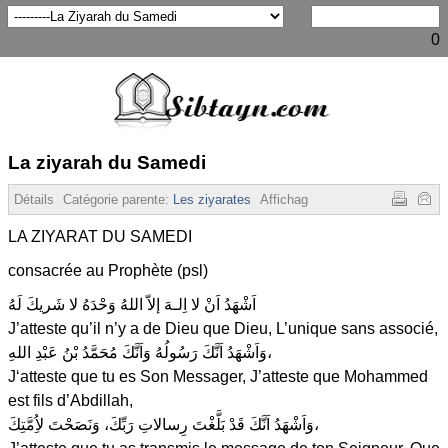
0
La ziyarah du Samedi
Détails
Catégorie parente:
Les ziyarates
Affichages :
20175
LA ZIYARAT DU SAMEDI
consacrée au Prophète (psl)
اَشْهَدُ اَنْ لا اِلـهَ إلاّ اللهُ وَحْدَهُ لا شَريكَ لَهُ
J’atteste qu’il n’y a de Dieu que Dieu, L’unique sans associé,
وَاَشْهَدُ اَنَّكَ رَسُولُهُ وَاَنَّكَ مُحَمَّدُ بْنُ عَبْدِ اللهِ،
J‘atteste que tu es Son Messager, J’atteste que Mohammed
est fils d’Abdillah,
وَاَشْهَدُ اَنَّكَ قَدْ بَلَّغْتَ رِسالاتِ رَبِّكَ، وَنَصَحْتَ لاُِمَّتِكَ،