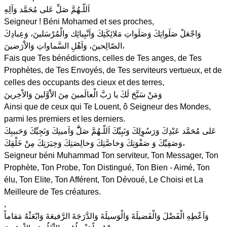
اَللّـهُمَّ صَلِّ عَلى مُحَمَّد وَآلِهِ
Seigneur ! Béni Mohamed et ses proches,
وَاجْعَلْ صَلَواتِكَ وَصَلَواتِ مَلائِكَتِكَ وَاَنْبِيائِك والْمُرْسَلينَ، وَعِبادِكَ
الصّالِحينَ، وَاَهْلِ السَّماواتِ وَالاَْرَضينَ،
Fais que Tes bénédictions, celles de Tes anges, de Tes
Prophètes, de Tes Envoyés, de Tes serviteurs vertueux, et de
celles des occupants des cieux et des terres,
وَمَنْ سَبَّحَ لَكَ يا رَبَّ الْعالَمينَ مِنَ الاَْوَّلينَ وَالاْخِرينَ
Ainsi que de ceux qui Te Louent, ô Seigneur des Mondes,
parmi les premiers et les derniers.
عَلى مُحَمَّد عَبْدِكَ وَرَسُوِلِكَ وَنَبِيِّكَ اَللّـهُمَّ صَلَّّ وَاَمينِكَ وَنَجِيِّكَ وَحَبيبِكَ
وَصَفِيِّكَ وَ صَفْوَتِكَ وَخاصَّتِكَ وَخالِصَتِكَ وَخِيَرَتِكَ مِنْ خَلْقِكَ،
Seigneur béni Muhammad Ton serviteur, Ton Messager, Ton
Prophète, Ton Probe, Ton Distingué, Ton Bien - Aimé, Ton
élu, Ton Elite, Ton Afférent, Ton Dévoué, Le Choisi et La
Meilleure de Tes créatures.
,
وَاَعْطِهِ الْفَضْلَ وَالْفَضيلَةَ وَالْوَسيلَةَ وَالدَّرَجَةَ الرَّفيعَةَ وَابْعَثْهُ مَقاماً