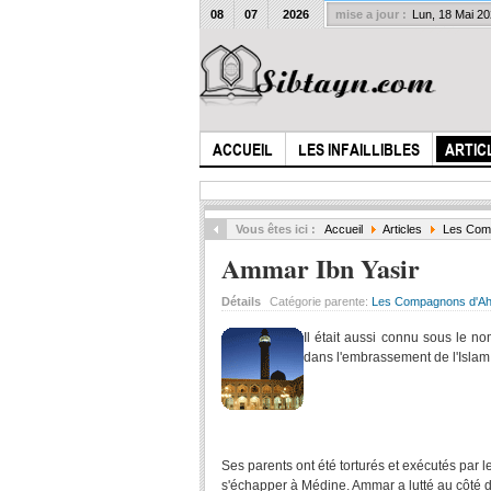
08
07
2026
mise a jour :
Lun, 18 Mai 2
ACCUEIL
LES INFAILLIBLES
ARTIC
Vous êtes ici :
Accueil
Articles
Les Com
Ammar Ibn Yasir
Détails
Catégorie parente:
Les Compagnons d'Ahl
Il était aussi connu sous le 
dans l'embrassement de l'Islam, 
Ses parents ont été torturés et exécutés par 
s'échapper à Médine. Ammar a lutté au côté de