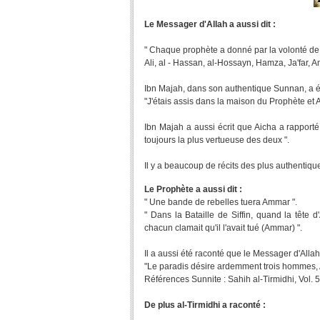
Le Messager d'Allah a aussi dit :
" Chaque prophète a donné par la volonté de
Ali, al - Hassan, al-Hossayn, Hamza, Ja'far, 
Ibn Majah, dans son authentique Sunnan, a écri
"J'étais assis dans la maison du Prophète et A
Ibn Majah a aussi écrit que Aicha a rapporté
toujours la plus vertueuse des deux ".
Il y a beaucoup de récits des plus authentique
Le Prophète a aussi dit :
" Une bande de rebelles tuera Ammar ".
" Dans la Bataille de Siffin, quand la tête
chacun clamait qu'il l'avait tué (Ammar) ".
Il a aussi été raconté que le Messager d'Allah (
"Le paradis désire ardemment trois hommes, 
Références Sunnite : Sahih al-Tirmidhi, Vol. 5
De plus al-Tirmidhi a raconté :