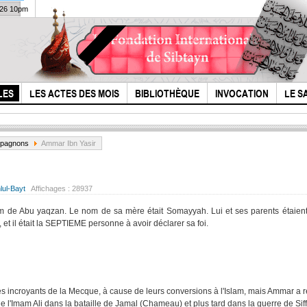
026 10pm
LES
LES ACTES DES MOIS
BIBLIOTHÈQUE
INVOCATION
LE S
pagnons
Ammar Ibn Yasir
ul-Bayt
Affichages :
28937
nom de Abu yaqzan. Le nom de sa mère était Somayyah. Lui et ses parents étaient
et il était la SEPTIEME personne à avoir déclarer sa foi.
Qui méritera d'être
l'Hi
maudit ?
Hous
les incroyants de la Mecque, à cause de leurs conversions à l'Islam, mais Ammar a r
 l'Imam Ali dans la bataille de Jamal (Chameau) et plus tard dans la guerre de Siffi