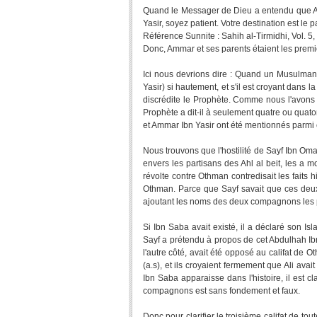
Quand le Messager de Dieu a entendu que Amma
Yasir, soyez patient. Votre destination est le p
Référence Sunnite : Sahih al-Tirmidhi, Vol. 5,
Donc, Ammar et ses parents étaient les premi
Ici nous devrions dire : Quand un Musulm
Yasir) si hautement, et s'il est croyant dans 
discrédite le Prophète. Comme nous l'avons v
Prophète a dit-il à seulement quatre ou qu
et Ammar Ibn Yasir ont été mentionnés parmi c
Nous trouvons que l'hostilité de Sayf Ibn Omar
envers les partisans des Ahl al beit, les a 
révolte contre Othman contredisait les fait
Othman. Parce que Sayf savait que ces deux
ajoutant les noms des deux compagnons les plus
Si Ibn Saba avait existé, il a déclaré son 
Sayf a prétendu à propos de cet Abdulhah Ib
l'autre côté, avait été opposé au califat de 
(a.s), et ils croyaient fermement que Ali av
Ibn Saba apparaisse dans l'histoire, il est cl
compagnons est sans fondement et faux.
Donc pour clarifier le troisième califat de to