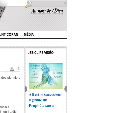
0
AINT CORAN
MÉDIA
LES CLIPS VIDÉO
 des pionniers
stoire de l'Imam
Ali est le successeur
lamentation de
Lament
sain (p) N.5
légitime du
l'imam Ali
Zainab
Prophète sawa
éussi à
n où il a été