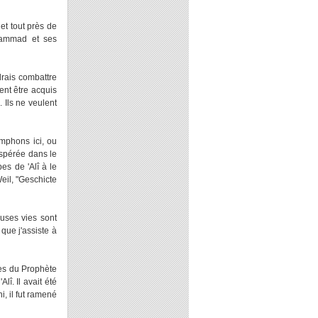
et tout près de
uhammad et ses
drais combattre
ent être acquis
 Ils ne veulent
mphons ici, ou
spérée dans le
es de 'Alî à le
eil, "Geschicte
euses vies sont
que j'assiste à
res du Prophète
î. Il avait été
i, il fut ramené