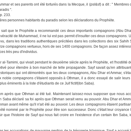
r et ses parents ont été torturés dans la Mecque, il (psl&sf) a dit : " Membres d
aradis ".
 p. 233.
ères personnes habitants du paradis selon les déclarations du Prophète.
an sait que le Prophète a recommandé ces deux importants compagnons (Abu Dh
la véracité de Muhammad, il ne lui est pas permit d'insulter ces deux compagnons. U
u, dans les traditions authentiques précitées dans les collections des six Sahih 
atorze compagnons vertueux, hors de ses 1400 compagnons. De façon assez intéres
es très peu d'individus.
 al-Tamimi, qui vivait pendant le deuxième siècle après le Prophète, et l'hostilité 
motivé pour étendre à bon marché de telle propagande. Sayf savait qu'en attribuan
s historiques qui ont démontrés que les deux compagnons, Abu Dhar et Ammar, s'ét
 noble compagnons c'étaient opposés à Othman, il a donc essayé de salir leurs 
 éminents à la liste d'étudiants de ce Juif fictif(ibn Saba).
Islam après que Othman ai été tué. Maintenant laissez-nous supposer que nous a
n Saba déclaré sa foi après que Othman serait venu au pouvoir. Abu Dhar et Amma
Othman avant même qu'il n'ait été au pouvoir. Les deux compagnons étaient partisan
ait été nommé par le Prophète pour être son successeur. Donc c'était leur croyance
air que l'histoire de Sayf qui nous fait croire en l'existence d'un certain Ibn Saba,
utes les accusations de mauvaise gestion de la trésorerie Islamique, Sayf a accusé 