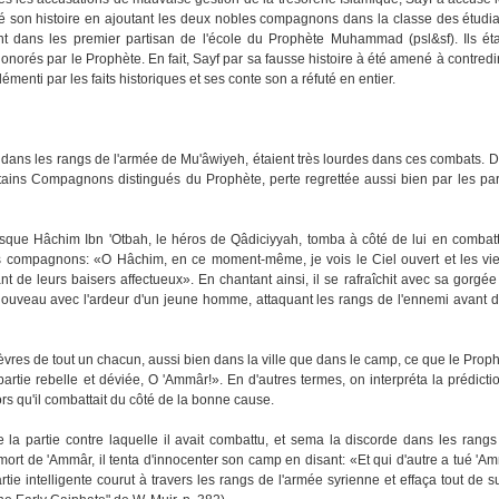
été son histoire en ajoutant les deux nobles compagnons dans la classe des étudi
dans les premier partisan de l'école du Prophète Muhammad (psl&sf). Ils éta
norés par le Prophète. En fait, Sayf par sa fausse histoire à été amené à contredi
menti par les faits historiques et ses conte son a réfuté en entier.
 dans les rangs de l'armée de Mu'âwiyeh, étaient très lourdes dans ces combats. 
rtains Compagnons distingués du Prophète, perte regrettée aussi bien par les pa
rsque Hâchim Ibn 'Otbah, le héros de Qâdiciyyah, tomba à côté de lui en combat
ses compagnons: «O Hâchim, en ce moment-même, je vois le Ciel ouvert et les vi
t de leurs baisers affectueux». En chantant ainsi, il se rafraîchit avec sa gorgée 
à nouveau avec l'ardeur d'un jeune homme, attaquant les rangs de l'ennemi avant 
vres de tout un chacun, aussi bien dans la ville que dans le camp, ce que le Prophè
partie rebelle et déviée, O 'Ammâr!». En d'autres termes, on interpréta la prédict
s qu'il combattait du côté de la bonne cause.
e la partie contre laquelle il avait combattu, et sema la discorde dans les rang
mort de 'Ammâr, il tenta d'innocenter son camp en disant: «Et qui d'autre a tué 'Amm
partie intelligente courut à travers les rangs de l'armée syrienne et effaça tout de 