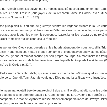
he Early Caiphate" de W. Muir, p. 382).
es de 'Ammâr furent les suivantes: «L'homme assoiffé désirait ardemment de l'eau, 
a source et boit. C'est le jour joyeux de la rencontre avec les amis, avec M
s son "Annals of ....", p. 382).
asse plus plaisir à Dieu que de guerroyer contre les vagabonds hors-la-loi. Je vou
nce, car mourir en martyr et l'assurance d'aller au Paradis de cette façon ne peuv
courage avec lequel les ennemis peuvent se battre, la justice restera de notre côté.
'est l'ambition qui les conduit à la rébellion.
portes des Cieux sont ouvertes et les houris attendent de nous accueillir. Trio
s!» Prononçant ces mots, il brandit son arme et plongea avec une violence dése
par les Syriens et tombât sacrifié par son propre courage. Sa mort incita les troup
t sa perte en raison de la haute estime dans laquelle le Prophète l'avait tenu». (W
ns" de S. Ockley, p. 314).
adresse de 'Amr Ibn al-'Aç qui était assis à côté de lui: «Vois-tu quelles préci
e vois, répondit 'Amr. J'aurais voulu que Dieu ne me laissât pas vivre jusqu'à ce 
rie musulmane, était âgé de quatre-vingt treize ans. Il avait combattu sous les ord
I était dans cette dernière bataille le Commandant de la Cavalerie de l'armée de 'Al
 mort par tout le monde. Ayant été blessé mortellement par la lance de Jowayr Oskon
on giron, versa des larmes de deuil et pria sur lui.