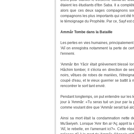
étaient les étudiants d'Ibn Saba. Il a compl
alors que ces deux sages compagnons sont 
compagnons les plus importants qui ont été ho
le témoignage du Prophète. Par ce, Sayf est dé
Ammâr Tombe dans la Bataille
Les pertes en vies humaines, principalement
'Alî on enregistra notamment la perte de ce
l'ennemi.
'Ammâr Ibn Yâcir était grièvement blessé lo
Hâchim tomber, il s'écria en direction de 
noirs, vêtues de robes de mariées, t'étreignan
coupé d'eau, et le vieux guerrier se battit 
rencontrer le sort tant envié.
Pendant longtemps, on put entendre sur les lè
jour à 'Ammâr: «Tu seras tué un jour par la 
comme voulant dire que 'Ammâr serait tué alor
Ainsi sa mort était la condamnation nette d
Mu'âwiyeh. Lorsque 'Amr Ibn al-'Aç apprit la 
'Alî, le rebelle, en l'amenant ici?». Cette ré