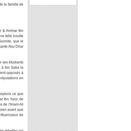
e la famille de
ar & Ammar Ibn
ne telle insulte
Sunnite, que le
sante Abu Dhar
de ses étudiants
t à ibn Saba la
aient opposés à
réputations en
cceptons ce que
r Ibn Yasir, de
s de l'Imam Ali
 bien avant que
 influensseur de
les rebelles qui