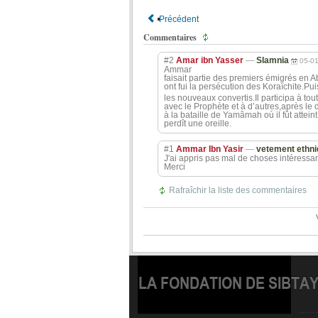
Précédent
Commentaires
#2
Amar ibn Yasser
—
Slamnia
05-0
Ammar
faisait partie des premiers émigrés en 
ont fui la persécution des Koraïchite.Pui
les nouveaux convertis.Il participa à tou
avec le Prophète et à d’autres,après le
à la bataille de Yamâmah où il fût attei
perdît une oreille.
#1
Ammar Ibn Yasir
—
vetement ethn
J'ai appris pas mal de choses intéressan
Merci
Rafraîchir la liste des commentaires
LA FONDATION DE SIBTA