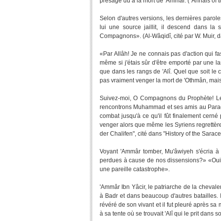
présage dû à la mort de 'Ammâr. ("Annals of t
Selon d'autres versions, les dernières parol
lui une source jaillit, il descend dans l
Compagnons». (Al-Wâqidî, cité par W. Muir, dan
«Par Allâh! Je ne connais pas d'action qui f
même si j'étais sûr d'être emporté par une la
que dans les rangs de 'Alî. Quel que soit le 
pas vraiment venger la mort de 'Othmân, mais c
Suivez-moi, O Compagnons du Prophète! Les 
rencontrons Muhammad et ses amis au Paradi
combat jusqu'à ce qu'il fût finalement cerné 
venger alors que même les Syriens regrettèren
der Chalifen", cité dans "History of the Sarace
Voyant 'Ammâr tomber, Mu'âwiyeh s'écria à l'
perdues à cause de nos dissensions?» «Oui, j
une pareille catastrophe».
'Ammâr Ibn Yâcir, le patriarche de la chevale
à Badr et dans beaucoup d'autres batailles. I
révéré de son vivant et il fut pleuré après sa
à sa tente où se trouvait 'Alî qui le prit dans s