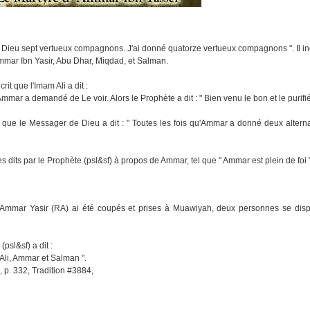
 Dieu sept vertueux compagnons. J'ai donné quatorze vertueux compagnons ". Il in
Ammar Ibn Yasir, Abu Dhar, Miqdad, et Salman.
t que l'Imam Ali a dit :
mmar a demandé de Le voir. Alors le Prophète a dit : " Bien venu le bon et le purifié
 que le Messager de Dieu a dit : " Toutes les fois qu'Ammar a donné deux alternati
s dits par le Prophète (psl&sf) à propos de Ammar, tel que " Ammar est plein de foi "
 d'Ammar Yasir (RA) ai été coupés et prises à Muawiyah, deux personnes se dispu
psl&sf) a dit :
Ali, Ammar et Salman ".
, p. 332, Tradition #3884,