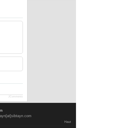
JComments
yn
tayn[at]sibtayn.com
Haut