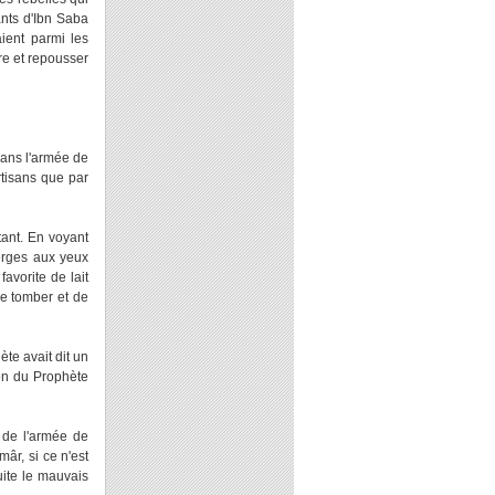
ants d'Ibn Saba
ient parmi les
re et repousser
Dans l'armée de
rtisans que par
tant. En voyant
erges aux yeux
favorite de lait
de tomber et de
te avait dit un
ion du Prophète
s de l'armée de
âr, si ce n'est
suite le mauvais