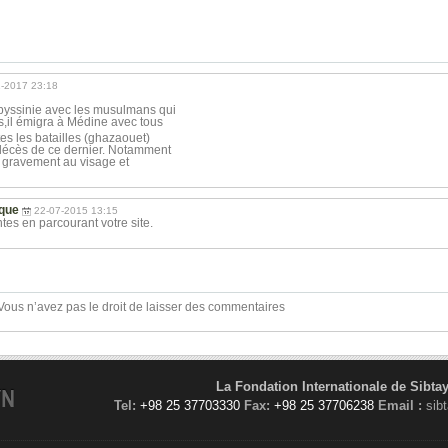
1-2017 23:18
Abyssinie avec les musulmans qui
s
,il émigra à Médine avec tous
tes les batailles (ghazaouet)
 décès de ce dernier. Notamment
nt gravement au visage et
ique
22-07-2015 13:15
tes en parcourant votre site.
Vous n’avez pas le droit de laisser des commentaires
La Fondation Internationale de Sibta
YN
Tel:
+98 25 37703330
Fax:
+98 25 37706238
Email :
sib