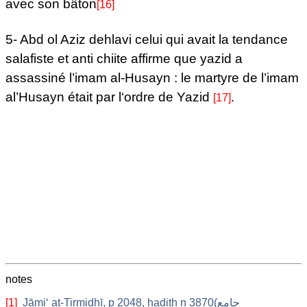
avec son bâton
[16]
5-
Abd ol Aziz dehlavi celui qui avait la tendance
salafiste et anti chiite affirme que yazid a
assassiné l’imam al-Husayn : le martyre de l’imam
al’Husayn était par l‘ordre de Yazid
.
[17]
notes
[1]
Jāmi‘ at-Tirmidhī, p 2048, hadith n 3870(جامع