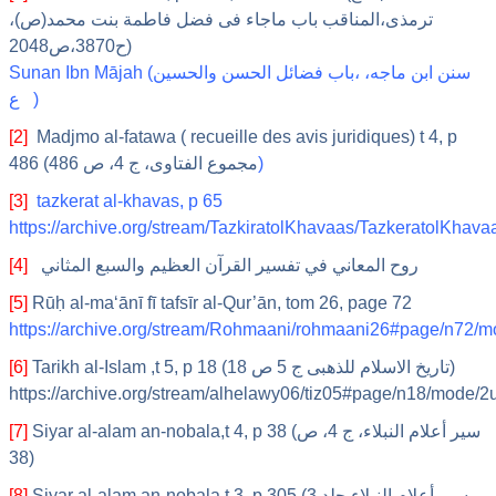
ترمذی،المناقب باب ماجاء فی فضل فاطمة بنت محمد(ص)،
ح3870،ص2048)
Sunan Ibn Mājah (سنن ابن ماجه، ،باب فضائل الحسن والحسین
ع )
[2]
Madjmo al-fatawa ( recueille des avis juridiques) t 4, p
486 (مجموع الفتاوى، ج 4، ص 486
)
[3]
tazkerat al-khavas, p 65
https://archive.org/stream/TazkiratolKhavaas/TazkeratolKha
[4]
روح المعاني في تفسير القرآن العظيم والسبع المثاني
[5]
Rūḥ al-ma‘ānī fī tafsīr al-Qur’ān, tom 26, page 72
https://archive.org/stream/Rohmaani/rohmaani26#page/n72/
[6]
Tarikh al-Islam ,t 5, p 18 (تاریخ الاسلام للذهبی ج 5 ص 18)
https://archive.org/stream/alhelawy06/tiz05#page/n18/mode/2
[7]
Siyar al-alam an-nobala,t 4, p 38 (سير أعلام النبلاء، ج 4، ص
38)
[8]
Siyar al-alam an-nobala,t 3, p 305 (سير أعلام النبلاء جلد 3