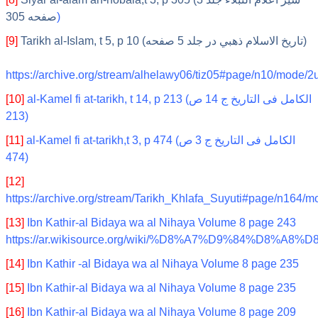
صفحه 305
)
[9]
Tarikh al-Islam, t 5, p 10 (تاريخ الاسلام ذهبي در جلد 5 صفحه)
https://archive.org/stream/alhelawy06/tiz05#page/n10/mode/2
[10]
al-Kamel fi at-tarikh, t 14, p 213 (الکامل فی التاریخ ج 14 ص
213)
[11]
al-Kamel fi at-tarikh,t 3, p 474 (الکامل فی التاریخ ج 3 ص
474)
[12]
https://archive.org/stream/Tarikh_Khlafa_Suyuti#page/n164/
[13]
Ibn Kathir-al Bidaya wa al Nihaya Volume 8 page 243
https://ar.wikisource.org/wiki/%D8%A7%D9
[14]
Ibn Kathir -al Bidaya wa al Nihaya Volume 8 page 235
[15]
I
bn Kathir-al Bidaya wa al Nihaya Volume 8 page 235
[16]
Ibn Kathir-al Bidaya wa al Nihaya Volume 8 page 209