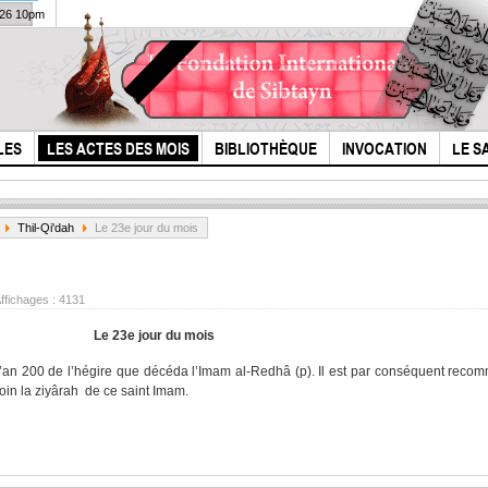
026 10pm
LES
LES ACTES DES MOIS
BIBLIOTHÈQUE
INVOCATION
LE S
Thil-Qi'dah
Le 23e jour du mois
ffichages :
4131
Le 23e jour du mois
 l’an 200 de l’hégire que décéda l’Imam al-Redhâ (p). Il est par conséquent rec
loin la ziyârah de ce saint Imam.
Épitre sur les droits
Dial
de l'imam as-
refu
Sadjjad (p) -3 droit
avec
de l...
Chr