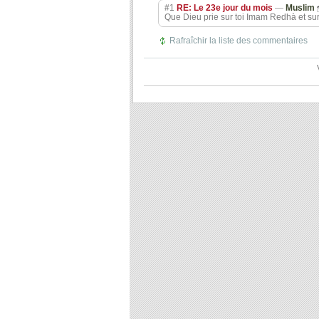
#1
RE: Le 23e jour du mois
—
Muslim
Que Dieu prie sur toi Imam Redhà et sur 
Rafraîchir la liste des commentaires