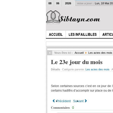
08
06
2026
mise a jour :
Lun, 18 Mai 2
ACCUEIL
LES INFAILLIBLES
ARTIC
Vous êtes ici :
Accueil
Les actes des mois
Le 23e jour du mois
Détails
Catégorie parente:
Les actes des mois
A
Selon certaines sources c’est en ce jour de
certains hadiths d’accomplir sur place ou de 
Précédent
Suivant
Commentaires