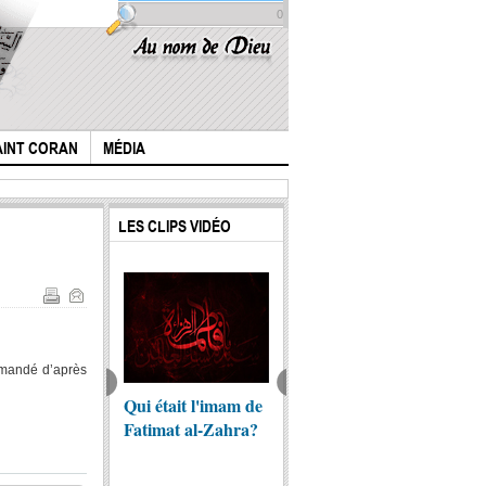
0
AINT CORAN
MÉDIA
LES CLIPS VIDÉO
ommandé d’après
ogue des
Qui était l'imam de
L’évangile de
l'Hist
gies musulmans
Fatimat al-Zahra?
Barnabé , vieille de
Houssa
 un Roi
1500 ans, qui
etien
annonce la...