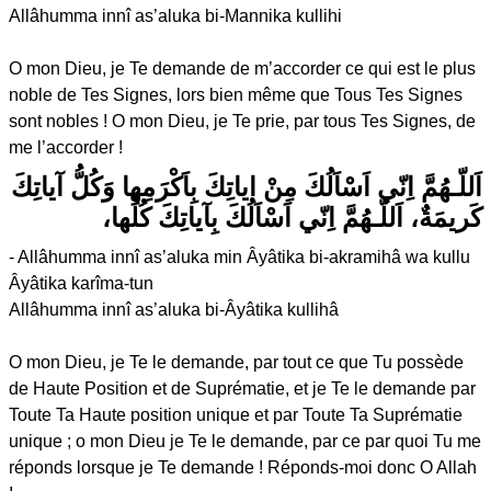
Allâhumma innî as’aluka bi-Mannika kullihi
O mon Dieu, je Te demande de m’accorder ce qui est le plus
noble de Tes Signes, lors bien même que Tous Tes Signes
sont nobles ! O mon Dieu, je Te prie, par tous Tes Signes, de
me l’accorder !
اَللّـهُمَّ اِنّي اَسْاَلُكَ مِنْ اياتِكَ بِاَكْرَمِها وَكُلُّ آياتِكَ
كَريمَةٌ، اَللّـهُمَّ اِنّي اَسْاَلُكَ بِآياتِكَ كُلِّها،
- Allâhumma innî as’aluka min Âyâtika bi-akramihâ wa kullu
Âyâtika karîma-tun
Allâhumma innî as’aluka bi-Âyâtika kullihâ
O mon Dieu, je Te le demande, par tout ce que Tu possède
de Haute Position et de Suprématie, et je Te le demande par
Toute Ta Haute position unique et par Toute Ta Suprématie
unique ; o mon Dieu je Te le demande, par ce par quoi Tu me
réponds lorsque je Te demande ! Réponds-moi donc O Allah