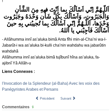
!
اَللّـهُمَّ اِنّي اَسْاَلُكَ بِما اَنْتَ فيهِ مِنَ الشَّأنِ
وَالْجَبَرُوتِ، وَاَسْاَلُكَ بِكُلِّ شَأْن وَحْدَهُ وجَبَرُوت
وَحْدَها، اَللّـهُمَّ اِنّي اَسْاَلُكَ بِما تُجيبُني بِهِ حينَ
اَسْاَلُكَ فَاَجِبْني يا اَللهُ.
- Allâhumma innî as’aluka bimâ Anta fîhi min-al-Cha’ni wa-l-
Jabarût-i wa as’aluka bi-kulli cha’nin wahdahu wa jabarûtin
wahdahâ
Allâhumma innî as’aluka bimâ tujîbunî hîna as’aluka, fa-
ajibnî Yâ Allâh-u
Liens Connexes :
l'Invocation de la Splendeur (al-Baha) Avec les voix des
Panégyristes Arabes et Persans
Précédent
Suivant
Commentaires