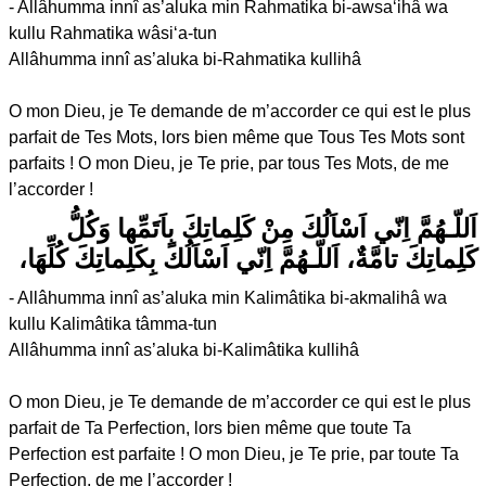
- Allâhumma innî as’aluka min Rahmatika bi-awsa‘ihâ wa
kullu Rahmatika wâsi‘a-tun
Allâhumma innî as’aluka bi-Rahmatika kullihâ
O mon Dieu, je Te demande de m’accorder ce qui est le plus
parfait de Tes Mots, lors bien même que Tous Tes Mots sont
parfaits ! O mon Dieu, je Te prie, par tous Tes Mots, de me
l’accorder !
اَللّـهُمَّ اِنّي اَسْاَلُكَ مِنْ كَلِماتِكَ بِاَتَمِّها وَكُلُّ
كَلِماتِكَ تامَّةٌ، اَللّـهُمَّ اِنّي اَسْاَلُكَ بِكَلِماتِكَ كُلِّهَا،
- Allâhumma innî as’aluka min Kalimâtika bi-akmalihâ wa
kullu Kalimâtika tâmma-tun
Allâhumma innî as’aluka bi-Kalimâtika kullihâ
O mon Dieu, je Te demande de m’accorder ce qui est le plus
parfait de Ta Perfection, lors bien même que toute Ta
Perfection est parfaite ! O mon Dieu, je Te prie, par toute Ta
Perfection, de me l’accorder !