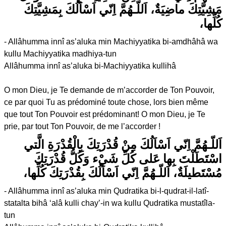
مَشِيَّتِكَ ماضِيَةٌ، اَللّـهُمَّ اِنّي اَسْاَلُكَ بِمَشِيَّتِكَ
كُلِّها،
- Allâhumma innî as’aluka min Machiyyatika bi-amdhâhâ wa
kullu Machiyyatika madhiya-tun
Allâhumma innî as’aluka bi-Machiyyatika kullihâ
O mon Dieu, je Te demande de m’accorder de Ton Pouvoir,
ce par quoi Tu as prédominé toute chose, lors bien même
que tout Ton Pouvoir est prédominant! O mon Dieu, je Te
prie, par tout Ton Pouvoir, de me l’accorder !
اَللّـهُمَّ اِنّي اَسْاَلُكَ مِنْ قُدْرَتِكَ بِالْقُدْرَةِ الَّتي
اسْتَطَلْتَ بِها عَلى كُلِّ شَيْء وَكُلُّ قُدْرَتِكَ
مُسْتَطيلَةٌ، اَللّـهُمَّ اِنّي اَسْاَلُكَ بِقُدْرَتِكَ كُلِّها،
- Allâhumma innî as’aluka min Qudratika bi-l-qudrat-il-latî-
statalta bihâ ‘alâ kulli chay’-in wa kullu Qudratika mustatîla-
tun