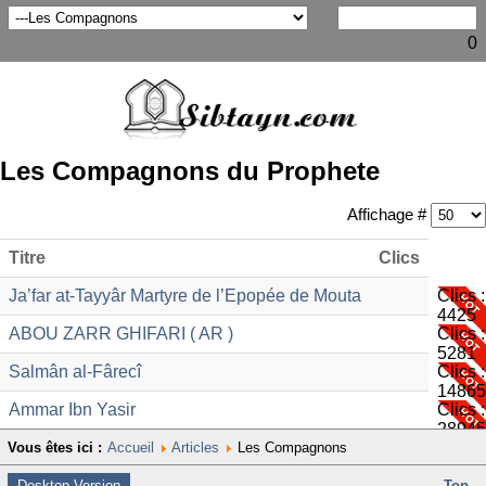
0
Les Compagnons du Prophete
Affichage #
Titre
Clics
Ja’far at-Tayyâr Martyre de l’Epopée de Mouta
Clics :
4425
ABOU ZARR GHIFARI ( AR )
Clics :
5281
Salmân al-Fârecî
Clics :
14865
Ammar Ibn Yasir
Clics :
28945
Vous êtes ici :
Accueil
Articles
Les Compagnons
Desktop Version
Top