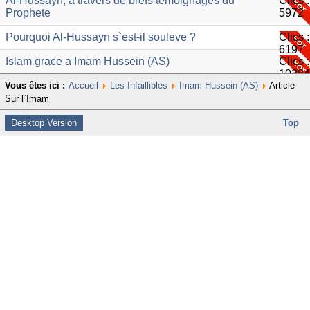
Al-Hussayn, a travers de brefs temoignages du
Clics :
Prophete
5972
Pourquoi Al-Hussayn s`est-il souleve ?
Clics :
6197
Islam grace a Imam Hussein (AS)
Clics :
10384
Vous êtes ici :
Accueil
Les Infaillibles
Imam Hussein (AS)
Article
Sur l`Imam
Desktop Version
Top