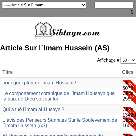
0
Article Sur l`Imam Hussein (AS)
Affichage #
Titre
Clics
pour quoi pleurer l'imam Hussein?
Clics :
5078
Le comportement coranique de l’imam Housayn que
Clics :
la paix de Dieu soit sur lui
2551
Qui a tué l'imam al-Husayn ?
Clics :
13429
L`avis des Penseurs Sunnites Sur le Soulevement de
Clics :
l`Imam Hussein (AS)
16052